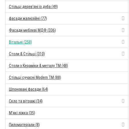
Стільці дерев'яні із дуба (49)
фасади жалюзійні (77)
Фасади меблеві МДФ (336)
Вітальні (258)
Столи & Стільці (310)
Столи з Кераміки & металу TM (48)
Стільці сучасні Modern TM (88)
Шпоновані фасади (64)
Скло та вітражі (34)
М'які ліжка (35)
Пиломатеріали (8)