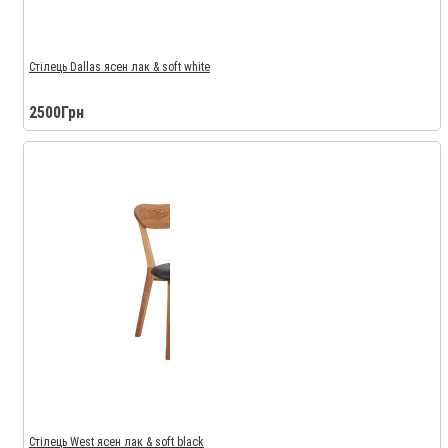
Стілець Dallas ясен лак & soft white
2500Грн
Стілець West ясен лак & soft black