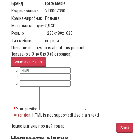
Бренд
Forte Meble
Код виробника
УТ0007380
Країна-виробник
Польща
Матеріал корпусу
ЛДСП
Розмір
1230x480x1625
Тип меблів
вітрини
There are no questions about this product..
Показано з 0 по 0 із 0 (0 сторінок)
Write a question
Your question:
Attention
: HTML is not supported! Use plain text!
Немає відгуків про цей товар.
Send