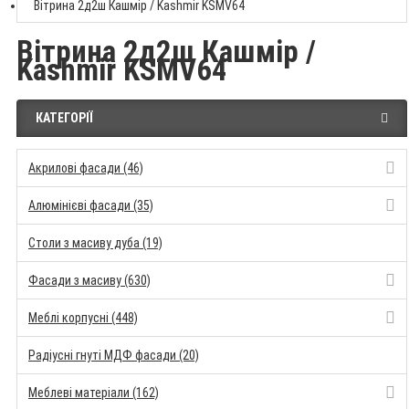
Вітрина 2д2ш Кашмір / Kashmir KSMV64
Вітрина 2д2ш Кашмір /
Kashmir KSMV64
КАТЕГОРІЇ
Акрилові фасади (46)
Алюмінієві фасади (35)
Столи з масиву дуба (19)
Фасади з масиву (630)
Меблі корпусні (448)
Радіусні гнуті МДФ фасади (20)
Меблеві матеріали (162)