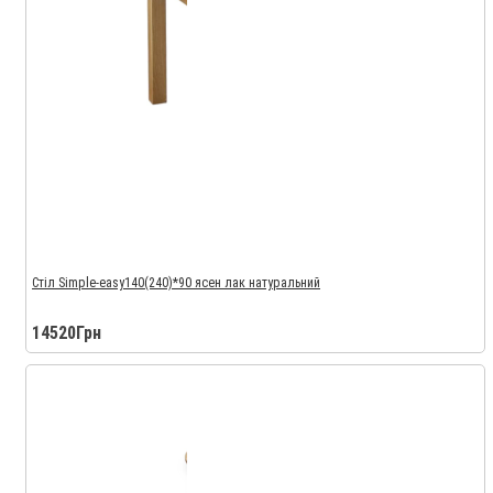
Стіл Simple-easy140(240)*90 ясен лак натуральний
14520Грн