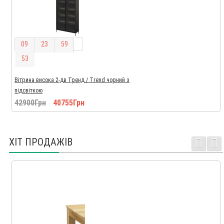
0
9
2
3
5
9
5
2
Вітрина висока 2-дв Тренд / Trend чорний з
підсвіткою
42900Грн
40755Грн
ХІТ ПРОДАЖІВ