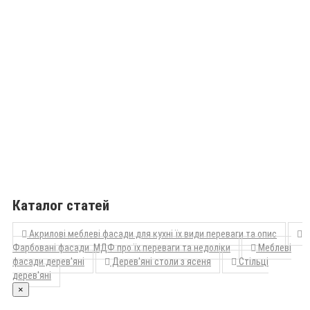
Каталог статей
Акрилові меблеві фасади для кухні їх види переваги та опис
Фарбовані фасади МДФ про їх переваги та недоліки
Меблеві
фасади дерев'яні
Дерев'яні столи з ясеня
Стільці
дерев'яні
×