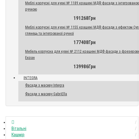
Меблі корпусні для кухні № 1189 крашені МДФ фасади з інтегровано
ручною
191268Грн
Меблі корпусні для кухні № 1155 крашені МДФ фасади з ефектом Су
глянець та інтегрованої ручної
177408Грн
Мебель корпусна для кухні № 2112 крашені МДФ фасади з фрезеров
Екран
139986Грн
INTEGRA
Фасади з масиву Integra
Фасади з масиву GabriElla
Вітальні
Кашмір