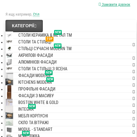
Замовити дзвінок
Я ищу, например,
Стіл
КАТЕГОРІЇ
NEW
СТОЛИ КЕРАМІКА & МЕТАЛ TM
TOP
СТОЛИ ТА СТІЛЬЦІ
NEW
СТІЛЬЦІ СУЧАСНІ MODERN TM
АКРИЛОВІ ФАСАДИ
АЛЮМІНІЄВІ ФАСАДИ
СТОЛИ ТА СТІЛЬЦІ З ЯСЕНА
NEW
ФАСАДИ MODERN
NEW
KITCHENS MODERN
ПРОФІЛЬНІ ФАСАДИ
ФАСАДИ З МАСИВУ
BOSTON WHITE & GOLD
NEW
INTEGRA
МЕБЛІ КОРПУСНІ
СКЛО ТА ВІТРАЖІ
MODUL - STANDART
NEW
М'ЯКІ ЛІЖКА