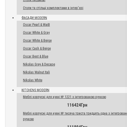
Столи письмові
Столи та стільці комплектами в інтер'єрі
ФАСАДИ MODERN
Oscar Pearl & WaiB
Oscar White & Gray
Oscar White & Beige
Oscar Cash & Beige
Oscar Best & Blue
Nikolas Grey & Decape
Nikolas Walnut Itali
Nikolas White
KITCHENS MODERN
Меблі корпусні для кухні № 1221 з інтегрованою ручкою
116424Грн
Меблі корпусні для кухні № тисяча триста тридцять одна з інтегрова
ручкою