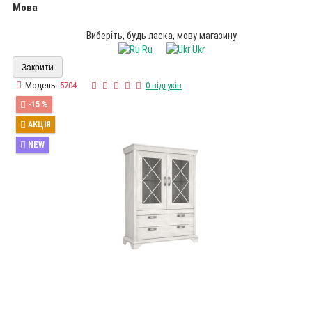
Мова
Виберіть, будь ласка, мову магазину
Ru
Ukr
Закрити
Модель:
5704
0 відгуків
-15 %
АКЦІЯ
NEW