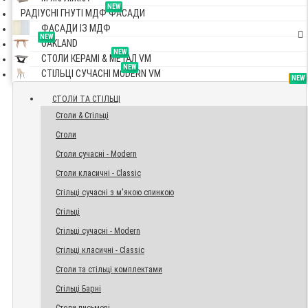
NEW
РАДІУСНІ ГНУТІ МДФ ФАСАДИ
ФАСАДИ ІЗ МДФ
NEW
OAKLAND
NEW
СТОЛИ КЕРАМІ & МЕТАЛ VM
NEW
СТІЛЬЦІ СУЧАСНІ MODERN VM
TOP
NEW
NEW
NEW
СТОЛИ ТА СТІЛЬЦІ
Столи & Стільці
Столи
Столи сучасні - Modern
Столи класичні - Classic
Стільці сучасні з м'якою спинкою
Стільці
Стільці сучасні - Modern
Стільці класичні - Classic
Столи та стільці комплектами
Стільці Барні