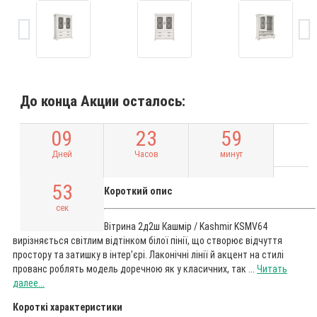
До конца Акции осталось:
0
9
2
3
5
9
Дней
Часов
минут
5
2
Короткий опис
сек
Вітрина 2д2ш Кашмір / Kashmir KSMV64
вирізняється світлим відтінком білої пінії, що створює відчуття
простору та затишку в інтер’єрі. Лаконічні лінії й акцент на стилі
прованс роблять модель доречною як у класичних, так ...
Читать
далее...
Короткі характеристики