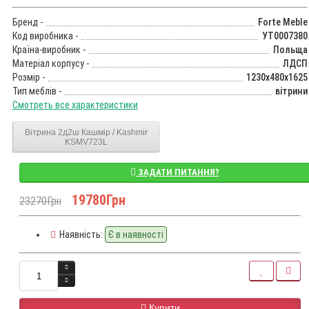
Бренд -
Forte Meble
Код виробника -
УТ0007380
Країна-виробник -
Польща
Матеріал корпусу -
ЛДСП
Розмір -
1230x480x1625
Тип меблів -
вітрини
Смотреть все характеристики
Вітрина 2д2ш Кашмір / Kashmir
KSMV723L
ЗАДАТИ ПИТАННЯ?
19780Грн
23270Грн
Наявність:
Є в наявності
Купити