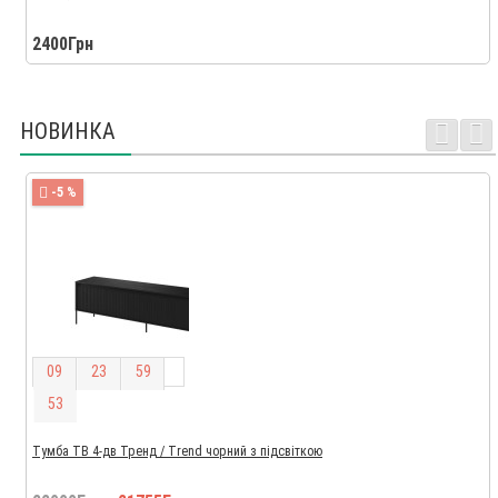
2400Грн
НОВИНКА
-5 %
0
9
2
3
5
9
5
2
Тумба ТВ 4-дв Тренд / Trend чорний з підсвіткою