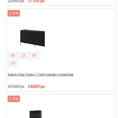
22900Грн
21755Грн
-5 %
0
9
2
3
5
9
5
2
Комод 2д3ш Тренд / Trend чорний з підсвіткою
25900Грн
24605Грн
-5 %