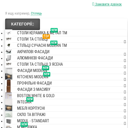
Замовити дзвінок
Я ищу, например,
Стілець
КАТЕГОРІЇ
NEW
СТОЛИ КЕРАМІКА & МЕТАЛ TM
TOP
СТОЛИ ТА СТІЛЬЦІ
NEW
СТІЛЬЦІ СУЧАСНІ MODERN TM
АКРИЛОВІ ФАСАДИ
АЛЮМІНІЄВІ ФАСАДИ
СТОЛИ ТА СТІЛЬЦІ З ЯСЕНА
NEW
ФАСАДИ MODERN
NEW
KITCHENS MODERN
ПРОФІЛЬНІ ФАСАДИ
ФАСАДИ З МАСИВУ
BOSTON WHITE & GOLD
NEW
INTEGRA
МЕБЛІ КОРПУСНІ
СКЛО ТА ВІТРАЖІ
MODUL - STANDART
NEW
М'ЯКІ ЛІЖКА