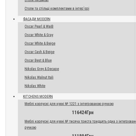
Столи письмові
Столи та стільці комплектами в інтер'єрі
ФАСАДИ MODERN
Oscar Pearl & WaiB
Oscar White & Gray
Oscar White & Beige
Oscar Cash & Beige
Oscar Best & Blue
Nikolas Grey & Decape
Nikolas Walnut Itali
Nikolas White
KITCHENS MODERN
Меблі корпусні для кухні № 1221 з інтегрованою ручкою
116424Грн
Меблі корпусні для кухні № тисяча триста тридцять одна з інтегрова
ручкою