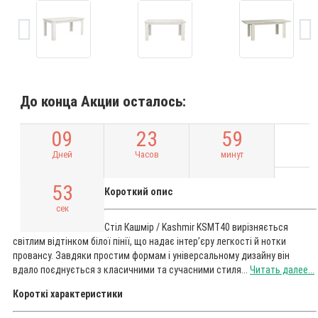
До конца Акции осталось:
0
9
2
3
5
9
Дней
Часов
минут
5
2
Короткий опис
сек
Стіл Кашмір / Kashmir KSMT40 вирізняється
світлим відтінком білої пінії, що надає інтер’єру легкості й нотки
провансу. Завдяки простим формам і універсальному дизайну він
вдало поєднується з класичними та сучасними стиля...
Читать далее...
Короткі характеристики