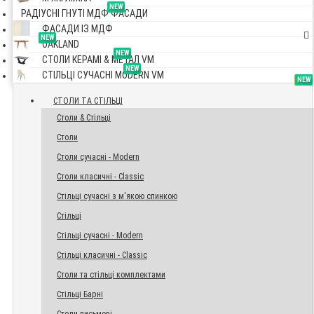
NEW
РАДІУСНІ ГНУТІ МДФ ФАСАДИ
ФАСАДИ ІЗ МДФ
NEW
OAKLAND
NEW
СТОЛИ КЕРАМІ & МЕТАЛ VM
NEW
СТІЛЬЦІ СУЧАСНІ MODERN VM
TOP
NEW
NEW
NEW
СТОЛИ ТА СТІЛЬЦІ
Столи & Стільці
Столи
Столи сучасні - Modern
Столи класичні - Classic
Стільці сучасні з м'якою спинкою
Стільці
Стільці сучасні - Modern
Стільці класичні - Classic
Столи та стільці комплектами
Стільці Барні