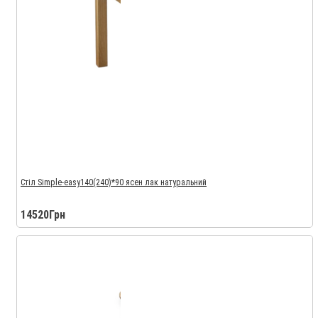
Стіл Simple-easy140(240)*90 ясен лак натуральний
14520Грн