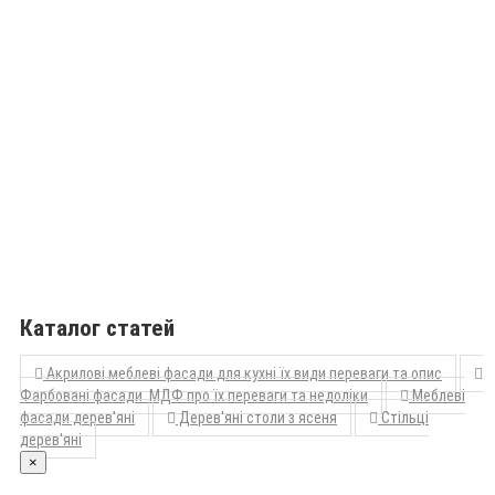
Каталог статей
Акрилові меблеві фасади для кухні їх види переваги та опис
Фарбовані фасади МДФ про їх переваги та недоліки
Меблеві
фасади дерев'яні
Дерев'яні столи з ясеня
Стільці
дерев'яні
×