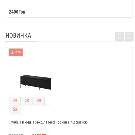
2400Грн
НОВИНКА
-5 %
0
9
2
3
5
9
5
2
Тумба ТВ 4-дв Тренд / Trend чорний з підсвіткою