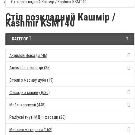
Стіл розкладний Кашмір / Kashmir KSMT40
Стіл розкладний Кашмір /
Kashmir KSMT40
КАТЕГОРІЇ
Акрилові фасади (46)
Алюмінієві фасади (35)
Столи з масиву дуба (19)
Фасади з масиву (630)
Меблі корпусні (448)
Радіусні гнуті МДФ фасади (20)
Меблеві матеріали (162)