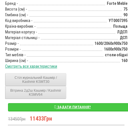
Бренд -
Forte Meble
Висота (см) -
75
Глибина (см) -
90
Код виробника -
УТ0007395
Країна-виробник -
Польща
Матеріал корпусу -
ЛДСП
Матеріал стільниці -
ДСП
Розмір -
1600/2060x900x750
Розміри -
1600x900x750
Тип меблів -
столи обідні
Ширина (см) -
160
Смотреть все характеристики
Стіл журнальний Кашмір /
Kashmir KSMT30
Вітрина 2д2ш Кашмір / Kashmir
KSMV64
ЗАДАТИ ПИТАННЯ?
11433Грн
13450Грн