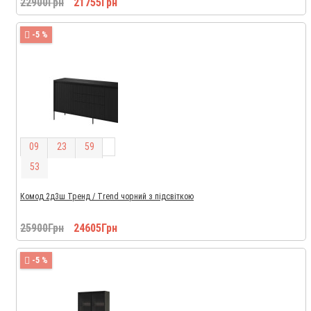
22900Грн
21755Грн
-5 %
0
9
2
3
5
9
5
2
Комод 2д3ш Тренд / Trend чорний з підсвіткою
25900Грн
24605Грн
-5 %