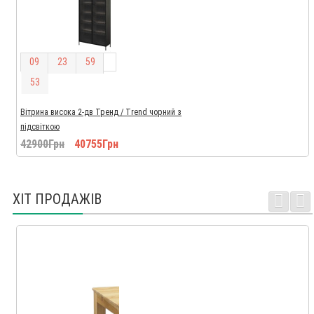
0
9
2
3
5
9
5
2
Вітрина висока 2-дв Тренд / Trend чорний з
підсвіткою
42900Грн
40755Грн
ХІТ ПРОДАЖІВ