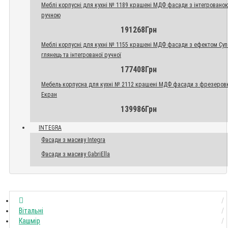
Меблі корпусні для кухні № 1189 крашені МДФ фасади з інтегровано
ручною
191268Грн
Меблі корпусні для кухні № 1155 крашені МДФ фасади з ефектом Су
глянець та інтегрованої ручної
177408Грн
Мебель корпусна для кухні № 2112 крашені МДФ фасади з фрезеров
Екран
139986Грн
INTEGRA
Фасади з масиву Integra
Фасади з масиву GabriElla
Вітальні
Кашмір