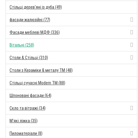
Стільці дерев'яні із дуба (49)
фасади жалюзійні (77)
Фасади меблеві МДФ (336)
Вітальні (258)
Столи & Стільці (310)
Столи з Кераміки & металу TM (48)
Стільці сучасні Modern TM (88)
Шпоновані фасади (64)
Скло та вітражі (34)
М'які ліжка (35)
Пиломатеріали (8)