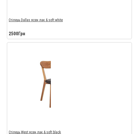
Стілець Dallas ясен лак & soft white
2500Грн
Стілець West ясен лак & soft black