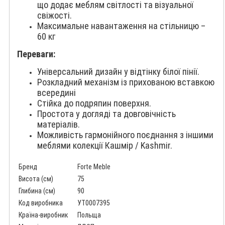
що додає меблям світлості та візуальної
свіжості.
Максимальне навантаження на стільницю –
60 кг
Переваги:
Універсальний дизайн у відтінку білої пінії.
Розкладний механізм із прихованою вставкою
всередині
Стійка до подряпин поверхня.
Простота у догляді та довговічність
матеріалів.
Можливість гармонійного поєднання з іншими
меблями колекції Кашмір / Kashmir.
Бренд
Forte Meble
Висота (см)
75
Глибина (см)
90
Код виробника
УТ0007395
Країна-виробник
Польща