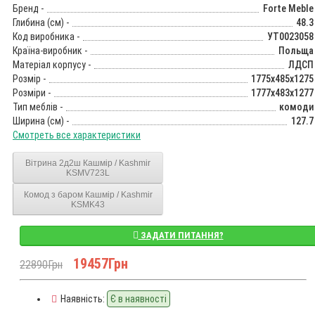
Бренд -
Forte Meble
Глибина (см) -
48.3
Код виробника -
УТ0023058
Країна-виробник -
Польща
Матеріал корпусу -
ЛДСП
Розмір -
1775x485x1275
Розміри -
1777x483x1277
Тип меблів -
комоди
Ширина (см) -
127.7
Смотреть все характеристики
Вітрина 2д2ш Кашмір / Kashmir
KSMV723L
Комод з баром Кашмір / Kashmir
KSMK43
ЗАДАТИ ПИТАННЯ?
19457Грн
22890Грн
Наявність:
Є в наявності