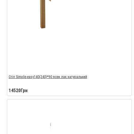
Стіл Simple-easy140(240)*90 ясен лак натуральний
14520Грн