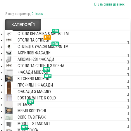
Замовити дзвінок
Я ищу, например,
Стілець
КАТЕГОРІЇ
NEW
СТОЛИ КЕРАМІКА & МЕТАЛ TM
TOP
СТОЛИ ТА СТІЛЬЦІ
NEW
СТІЛЬЦІ СУЧАСНІ MODERN TM
АКРИЛОВІ ФАСАДИ
АЛЮМІНІЄВІ ФАСАДИ
СТОЛИ ТА СТІЛЬЦІ З ЯСЕНА
NEW
ФАСАДИ MODERN
NEW
KITCHENS MODERN
ПРОФІЛЬНІ ФАСАДИ
ФАСАДИ З МАСИВУ
BOSTON WHITE & GOLD
NEW
INTEGRA
МЕБЛІ КОРПУСНІ
СКЛО ТА ВІТРАЖІ
MODUL - STANDART
NEW
М'ЯКІ ЛІЖКА