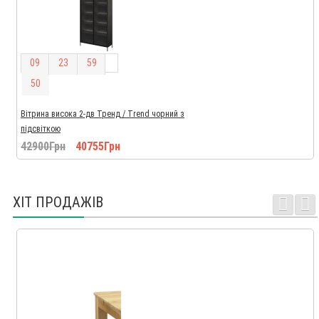
0
9
2
3
5
9
4
9
Вітрина висока 2-дв Тренд / Trend чорний з
підсвіткою
42900Грн
40755Грн
ХІТ ПРОДАЖІВ