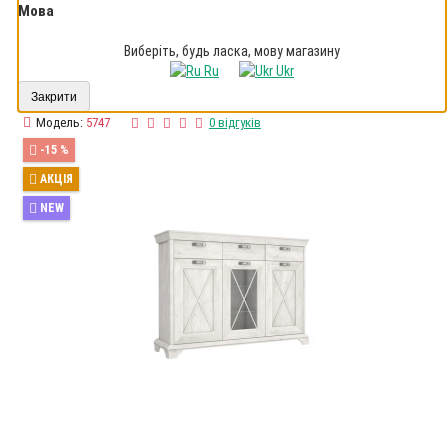
Мова
Виберіть, будь ласка, мову магазину
Ru
Ukr
Закрити
Модель:
5747
0 відгуків
-15 %
АКЦІЯ
NEW