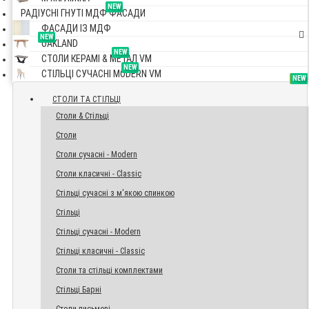
NEW
РАДІУСНІ ГНУТІ МДФ ФАСАДИ
ФАСАДИ ІЗ МДФ
NEW
OAKLAND
NEW
СТОЛИ КЕРАМІ & МЕТАЛ VM
NEW
СТІЛЬЦІ СУЧАСНІ MODERN VM
TOP
NEW
NEW
NEW
СТОЛИ ТА СТІЛЬЦІ
Столи & Стільці
Столи
Столи сучасні - Modern
Столи класичні - Classic
Стільці сучасні з м'якою спинкою
Стільці
Стільці сучасні - Modern
Стільці класичні - Classic
Столи та стільці комплектами
Стільці Барні