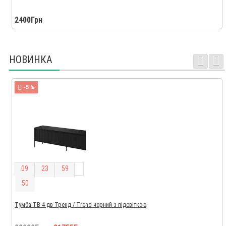
2400Грн
НОВИНКА
-5 %
0
9
2
3
5
9
4
9
Тумба ТВ 4-дв Тренд / Trend чорний з підсвіткою