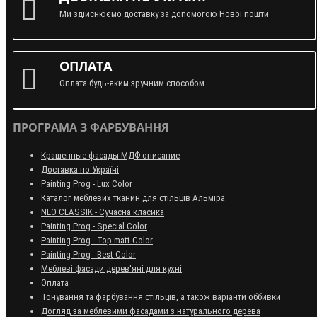
Ми здійснюємо доставку за допомогою Нової пошти
ОПЛАТА
Оплата будь-яким зручним способом
ПРОГРАМА З ФАРБУВАННЯ
Крашенные фасады МДФ описание
Доставка по Україні
Painting Prog - Lux Color
Каталог меблевих тканин для стільців Альміра
NEO CLASSIK - Сучасна класика
Painting Prog - Special Color
Painting Prog - Top matt Color
Painting Prog - Best Color
Меблеві фасади дерев'яні для кухні
Оплата
Тонування та фарбування стільців, а також варіанти оббивки
Догляд за меблевими фасадами з натурального дерева