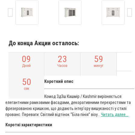
До конца Акции осталось:
0
9
2
3
5
9
Дней
Часов
минут
4
9
Короткий опис
сек
Комод 3д3ш Кашмір / Kashmir вирізняється
елегантними рамковими фасадами, декоративними перехрестями та
фрезерованою кришкою, що додають інтер’єру вишуканості у стилі
прованс. Переваги: Світлий відтінок “Біла пінія” візу...
Читать далее...
Короткі характеристики