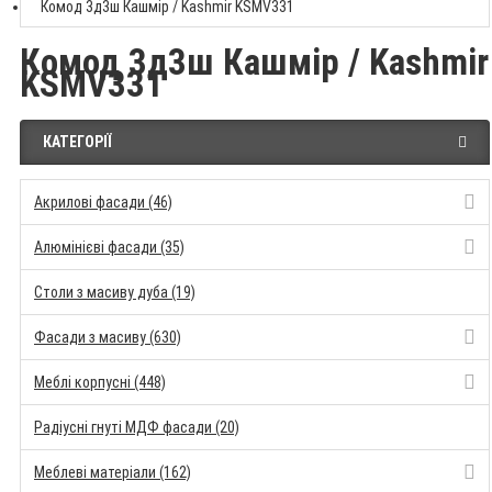
Комод 3д3ш Кашмір / Kashmir KSMV331
Комод 3д3ш Кашмір / Kashmir
KSMV331
КАТЕГОРІЇ
Акрилові фасади (46)
Алюмінієві фасади (35)
Столи з масиву дуба (19)
Фасади з масиву (630)
Меблі корпусні (448)
Радіусні гнуті МДФ фасади (20)
Меблеві матеріали (162)