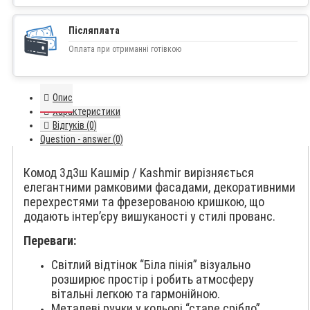
Післяплата
Оплата при отриманні готівкою
Опис
Характеристики
Відгуків (0)
Question - answer (0)
Комод 3д3ш Кашмір / Kashmir вирізняється
елегантними рамковими фасадами, декоративними
перехрестями та фрезерованою кришкою, що
додають інтер’єру вишуканості у стилі прованс.
Переваги:
Світлий відтінок “Біла пінія” візуально
розширює простір і робить атмосферу
вітальні легкою та гармонійною.
Металеві ручки у кольорі “старе срібло”