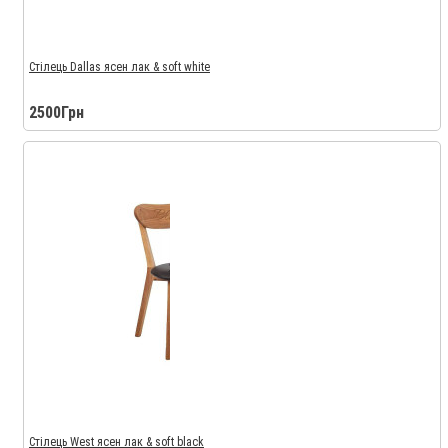
Стілець Dallas ясен лак & soft white
2500Грн
Стілець West ясен лак & soft black