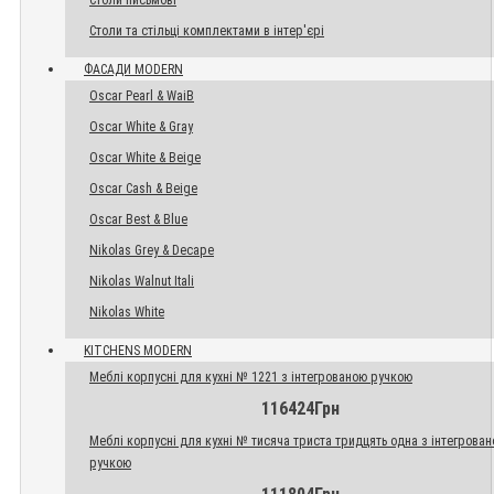
Столи письмові
Столи та стільці комплектами в інтер'єрі
ФАСАДИ MODERN
Oscar Pearl & WaiB
Oscar White & Gray
Oscar White & Beige
Oscar Cash & Beige
Oscar Best & Blue
Nikolas Grey & Decape
Nikolas Walnut Itali
Nikolas White
KITCHENS MODERN
Меблі корпусні для кухні № 1221 з інтегрованою ручкою
116424Грн
Меблі корпусні для кухні № тисяча триста тридцять одна з інтегрова
ручкою