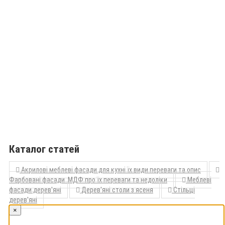
Каталог статей
Акрилові меблеві фасади для кухні їх види переваги та опис
Фарбовані фасади МДФ про їх переваги та недоліки
Меблеві
фасади дерев'яні
Дерев'яні столи з ясеня
Стільці
дерев'яні
×