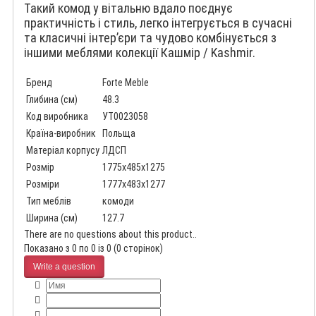
Такий комод у вітальню вдало поєднує
практичність і стиль, легко інтегрується в сучасні
та класичні інтер’єри та чудово комбінується з
іншими меблями колекції Кашмір / Kashmir.
Бренд
Forte Meble
Глибина (см)
48.3
Код виробника
УТ0023058
Країна-виробник
Польща
Матеріал корпусу
ЛДСП
Розмір
1775x485x1275
Розміри
1777x483x1277
Тип меблів
комоди
Ширина (см)
127.7
There are no questions about this product..
Показано з 0 по 0 із 0 (0 сторінок)
Write a question