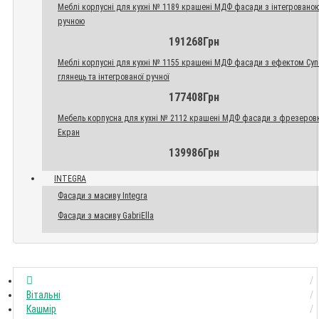
Меблі корпусні для кухні № 1189 крашені МДФ фасади з інтегровано
ручною
191268Грн
Меблі корпусні для кухні № 1155 крашені МДФ фасади з ефектом Су
глянець та інтегрованої ручної
177408Грн
Мебель корпусна для кухні № 2112 крашені МДФ фасади з фрезеров
Екран
139986Грн
INTEGRA
Фасади з масиву Integra
Фасади з масиву GabriElla
Вітальні
Кашмір