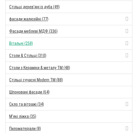
Стільці дерев'яні із дуба (49)
фасади жалюзійні (77)
Фасади меблеві МДФ (336)
Вітальні (258)
Столи & Стільці (310)
Столи з Кераміки & металу TM (48)
Стільці сучасні Modern TM (88)
Шпоновані фасади (64)
Скло та вітражі (34)
М'які ліжка (35)
Пиломатеріали (8)