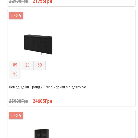
22900Грн
21755Грн
-5 %
0
9
2
3
5
9
4
9
Комод 2д3ш Тренд / Trend чорний з підсвіткою
25900Грн
24605Грн
-5 %