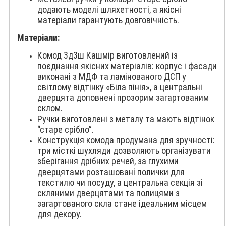
додають моделі шляхетності, а якісні
матеріали гарантують довговічність.
Матеріали:
Комод 3д3ш Кашмір виготовлений із
поєднання якісних матеріалів: корпус і фасади
виконані з МДФ та ламінованого ДСП у
світлому відтінку «Біла пінія», а центральні
дверцята доповнені прозорим загартованим
склом.
Ручки виготовлені з металу та мають відтінок
“старе срібло”.
Конструкція комода продумана для зручності:
три місткі шухляди дозволяють організувати
зберігання дрібних речей, за глухими
дверцятами розташовані полички для
текстилю чи посуду, а центральна секція зі
скляними дверцятами та полицями з
загартованого скла стане ідеальним місцем
для декору.