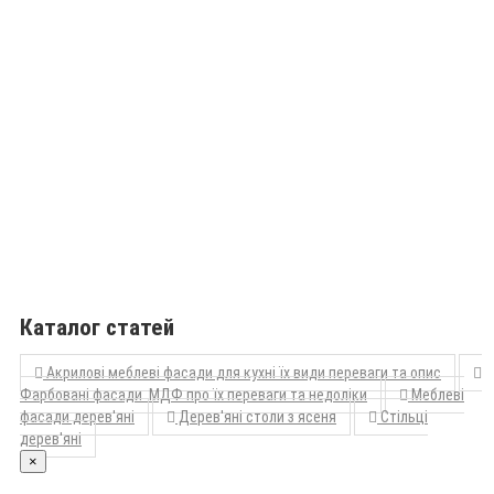
Каталог статей
Акрилові меблеві фасади для кухні їх види переваги та опис
Фарбовані фасади МДФ про їх переваги та недоліки
Меблеві
фасади дерев'яні
Дерев'яні столи з ясеня
Стільці
дерев'яні
×