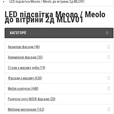
LED підсвітка Меоло / Meolo до вітрини 2д MLLV01
LED підсвітка Меоло / Meolo
до вітрини 2д MLLV01
КАТЕГОРІЇ
Акрилові фасади (46)
Алюмінієві фасади (35)
Столи з масиву дуба (19)
Фасади з масиву (630)
Меблі корпусні (448)
Радіусні гнуті МДФ фасади (20)
Меблеві матеріали (162)