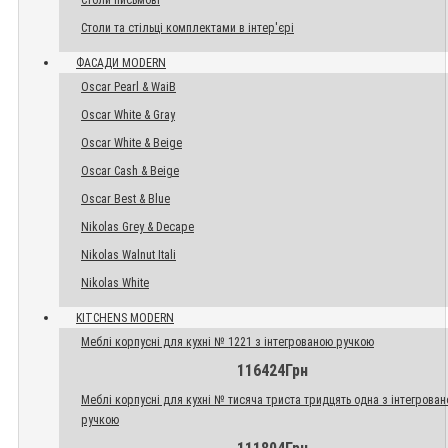
Столи письмові
Столи та стільці комплектами в інтер'єрі
ФАСАДИ MODERN
Oscar Pearl & WaiB
Oscar White & Gray
Oscar White & Beige
Oscar Cash & Beige
Oscar Best & Blue
Nikolas Grey & Decape
Nikolas Walnut Itali
Nikolas White
KITCHENS MODERN
Меблі корпусні для кухні № 1221 з інтегрованою ручкою
116424Грн
Меблі корпусні для кухні № тисяча триста тридцять одна з інтегрова
ручкою