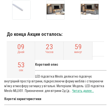
До конца Акции осталось:
0
9
2
3
5
9
Дней
Часов
минут
5
2
Короткий опис
сек
LED підсвітка Meolo делікатно підсвічує
внутрішній простір вітрини, підкреслюючи форму меблів і створюючи
м’яку атмосферу затишку у вітальні. Матеріали: Модель: LED підсвітка
Meolo MLLV01. Призначення: для вітрини 2д (д...
Читать далее...
Короткі характеристики