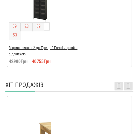
0
9
2
3
5
9
5
2
Вітрина висока 2-дв Тренд / Trend чорний з
підсвіткою
42900Грн
40755Грн
ХІТ ПРОДАЖІВ