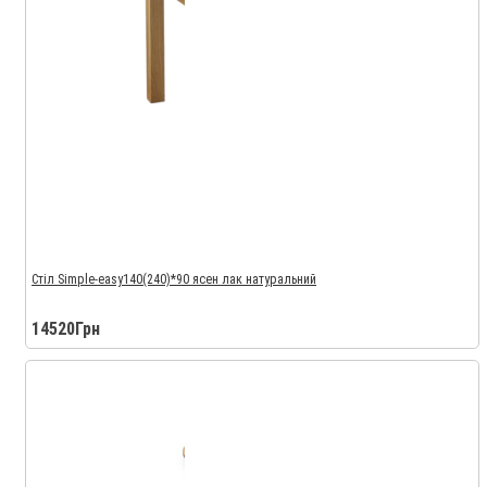
Стіл Simple-easy140(240)*90 ясен лак натуральний
14520Грн