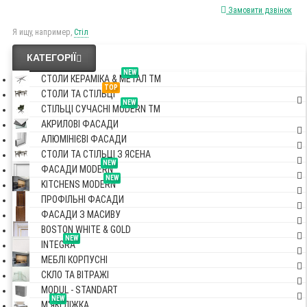
Замовити дзвінок
Я ищу, например,
Стіл
КАТЕГОРІЇ
NEW
СТОЛИ КЕРАМІКА & МЕТАЛ TM
TOP
СТОЛИ ТА СТІЛЬЦІ
NEW
СТІЛЬЦІ СУЧАСНІ MODERN TM
АКРИЛОВІ ФАСАДИ
АЛЮМІНІЄВІ ФАСАДИ
СТОЛИ ТА СТІЛЬЦІ З ЯСЕНА
NEW
ФАСАДИ MODERN
NEW
KITCHENS MODERN
ПРОФІЛЬНІ ФАСАДИ
ФАСАДИ З МАСИВУ
BOSTON WHITE & GOLD
NEW
INTEGRA
МЕБЛІ КОРПУСНІ
СКЛО ТА ВІТРАЖІ
MODUL - STANDART
NEW
М'ЯКІ ЛІЖКА