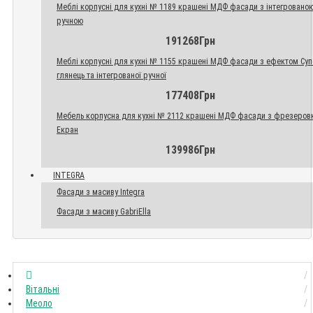
Меблі корпусні для кухні № 1189 крашені МДФ фасади з інтегровано
ручною
191268Грн
Меблі корпусні для кухні № 1155 крашені МДФ фасади з ефектом Су
глянець та інтегрованої ручної
177408Грн
Мебель корпусна для кухні № 2112 крашені МДФ фасади з фрезеров
Екран
139986Грн
INTEGRA
Фасади з масиву Integra
Фасади з масиву GabriElla
Вітальні
Меоло