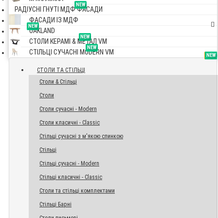
NEW
РАДІУСНІ ГНУТІ МДФ ФАСАДИ
ФАСАДИ ІЗ МДФ
NEW
OAKLAND
NEW
СТОЛИ КЕРАМІ & МЕТАЛ VM
NEW
СТІЛЬЦІ СУЧАСНІ MODERN VM
TOP
NEW
NEW
NEW
СТОЛИ ТА СТІЛЬЦІ
Столи & Стільці
Столи
Столи сучасні - Modern
Столи класичні - Classic
Стільці сучасні з м'якою спинкою
Стільці
Стільці сучасні - Modern
Стільці класичні - Classic
Столи та стільці комплектами
Стільці Барні