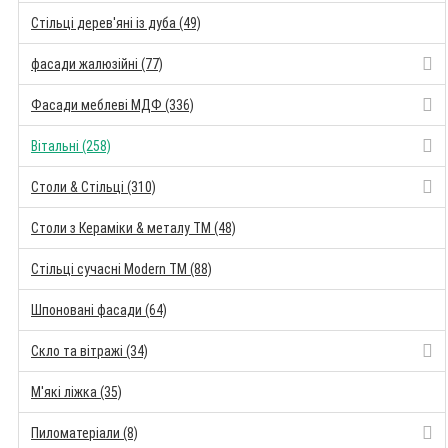
Стільці дерев'яні із дуба (49)
фасади жалюзійні (77)
Фасади меблеві МДФ (336)
Вітальні (258)
Столи & Стільці (310)
Столи з Кераміки & металу TM (48)
Стільці сучасні Modern TM (88)
Шпоновані фасади (64)
Скло та вітражі (34)
М'які ліжка (35)
Пиломатеріали (8)