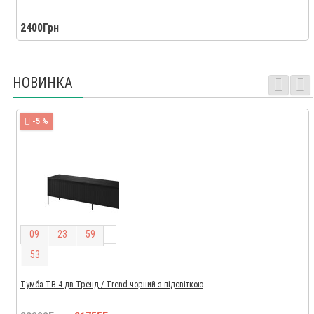
2400Грн
НОВИНКА
-5 %
0
9
2
3
5
9
5
2
Тумба ТВ 4-дв Тренд / Trend чорний з підсвіткою