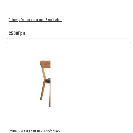
Стілець Dallas ясен лак & soft white
2500Грн
Стілець West ясен лак & soft black