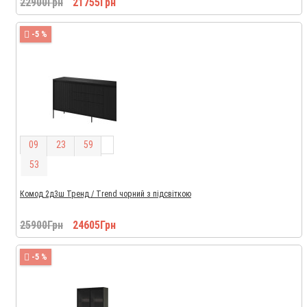
22900Грн
21755Грн
-5 %
0
9
2
3
5
9
5
2
Комод 2д3ш Тренд / Trend чорний з підсвіткою
25900Грн
24605Грн
-5 %