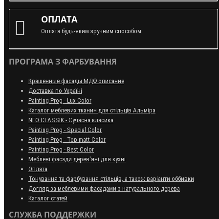
ОПЛАТА
Оплата будь-яким зручним способом
ПРОГРАМА З ФАРБУВАННЯ
Крашенные фасады МДФ описание
Доставка по Україні
Painting Prog - Lux Color
Каталог меблевих тканин для стільців Альміра
NEO CLASSIK - Сучасна класика
Painting Prog - Special Color
Painting Prog - Top matt Color
Painting Prog - Best Color
Меблеві фасади дерев'яні для кухні
Оплата
Тонування та фарбування стільців, а також варіанти оббивки
Догляд за меблевими фасадами з натурального дерева
Каталог статей
СЛУЖБА ПОДДЕРЖКИ