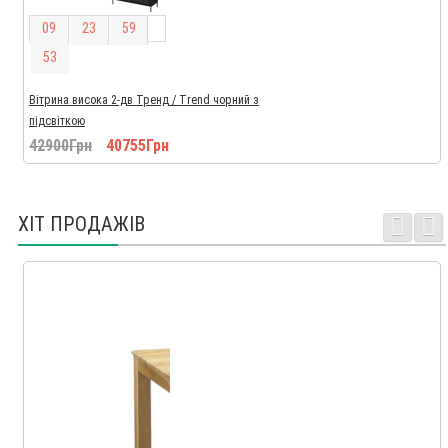
0
9
2
3
5
9
5
2
Вітрина висока 2-дв Тренд / Trend чорний з
підсвіткою
42900Грн
40755Грн
ХІТ ПРОДАЖІВ