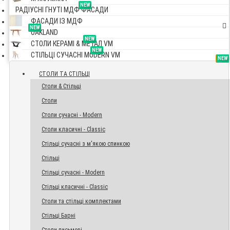
NEW
РАДІУСНІ ГНУТІ МДФ ФАСАДИ
ФАСАДИ ІЗ МДФ
NEW
OAKLAND
NEW
СТОЛИ КЕРАМІ & МЕТАЛ VM
NEW
СТІЛЬЦІ СУЧАСНІ MODERN VM
TOP
NEW
NEW
NEW
СТОЛИ ТА СТІЛЬЦІ
Столи & Стільці
Столи
Столи сучасні - Modern
Столи класичні - Classic
Стільці сучасні з м'якою спинкою
Стільці
Стільці сучасні - Modern
Стільці класичні - Classic
Столи та стільці комплектами
Стільці Барні