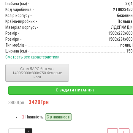
Глибина (см) -
23,4
Код виробника -
УТ0023450
Колір корпусу -
бежевий
Країна-виробник -
Польща
Матеріал корпусу -
ЛДСП/МДФ
Розмір -
1500x235x600
Розміри -
1500x234x600
Тип меблів -
полиці
Ширина (см) -
150
Смотреть все характеристики
Стол ЛАРС беж мат
1400/2000x800x750 бежевые
ноги
ЗАДАТИ ПИТАННЯ?
3420Грн
3800Грн
Наявність:
Є в наявності