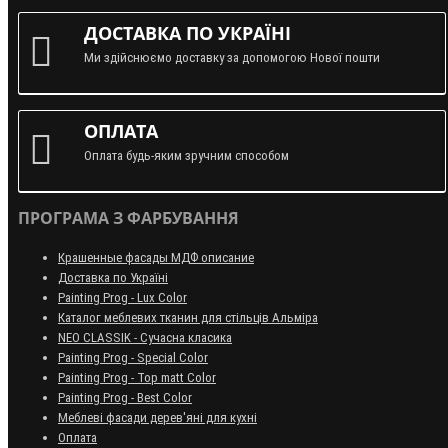
ДОСТАВКА ПО УКРАЇНІ
Ми здійснюємо доставку за допомогою Нової пошти
ОПЛАТА
Оплата будь-яким зручним способом
ПРОГРАМА З ФАРБУВАННЯ
Крашенные фасады МДФ описание
Доставка по Україні
Painting Prog - Lux Color
Каталог меблевих тканин для стільців Альміра
NEO CLASSIK - Сучасна класика
Painting Prog - Special Color
Painting Prog - Top matt Color
Painting Prog - Best Color
Меблеві фасади дерев'яні для кухні
Оплата