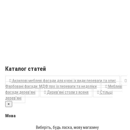
Каталог статей
Акрилові меблеві фасади для кухні їх види переваги та опис
Фарбовані фасади МДФ про їх переваги та недоліки
Меблеві
фасади дерев'яні
Дерев'яні столи з ясеня
Стільці
дерев'яні
×
Мова
Виберіть, будь ласка, мову магазину