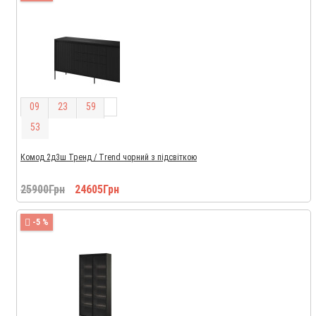
0
9
2
3
5
9
5
2
Комод 2д3ш Тренд / Trend чорний з підсвіткою
25900Грн
24605Грн
-5 %