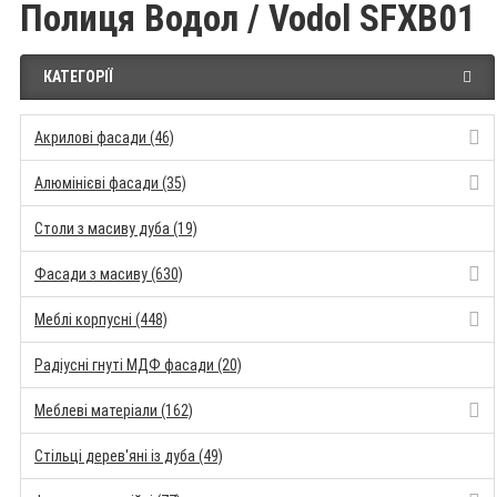
Полиця Водол / Vodol SFXB01
КАТЕГОРІЇ
Акрилові фасади (46)
Алюмінієві фасади (35)
Столи з масиву дуба (19)
Фасади з масиву (630)
Меблі корпусні (448)
Радіусні гнуті МДФ фасади (20)
Меблеві матеріали (162)
Стільці дерев'яні із дуба (49)