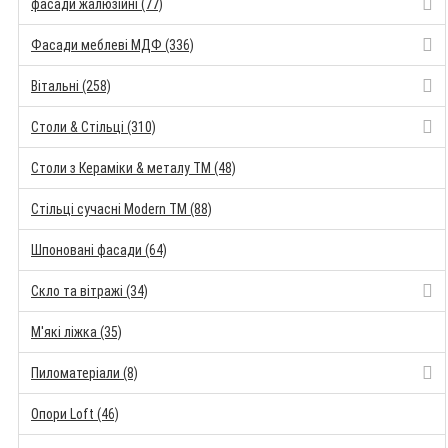
фасади жалюзійні (77)
Фасади меблеві МДФ (336)
Вітальні (258)
Столи & Стільці (310)
Столи з Кераміки & металу TM (48)
Стільці сучасні Modern TM (88)
Шпоновані фасади (64)
Скло та вітражі (34)
М'які ліжка (35)
Пиломатеріали (8)
Опори Loft (46)