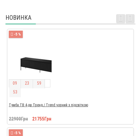
НОВИНКА
-5 %
0
9
2
3
5
9
5
2
Тумба ТВ 4-дв Тренд / Trend чорний з підсвіткою
22900Грн
21755Грн
-5 %