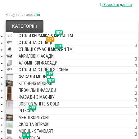
Замовити дзвінок
Я ищу, например,
Стіл
КАТЕГОРІЇ
NEW
СТОЛИ КЕРАМІКА & МЕТАЛ TM
TOP
СТОЛИ ТА СТІЛЬЦІ
NEW
СТІЛЬЦІ СУЧАСНІ MODERN TM
АКРИЛОВІ ФАСАДИ
АЛЮМІНІЄВІ ФАСАДИ
СТОЛИ ТА СТІЛЬЦІ З ЯСЕНА
NEW
ФАСАДИ MODERN
NEW
KITCHENS MODERN
ПРОФІЛЬНІ ФАСАДИ
ФАСАДИ З МАСИВУ
BOSTON WHITE & GOLD
NEW
INTEGRA
МЕБЛІ КОРПУСНІ
СКЛО ТА ВІТРАЖІ
MODUL - STANDART
NEW
М'ЯКІ ЛІЖКА