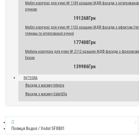
Меблі корпусні для кухні № 1189 крашені МДФ фасади з інтегровано
ручною
191268Грн
Меблі корпусні для кухні № 1155 крашені МДФ фасади з ефектом Су
глянець та інтегрованої ручної
177408Грн
Мебель корпусна для кухні № 2112 крашені МДФ фасади з фрезеров
Екран
139986Грн
INTEGRA
Фасади з масиву Integra
Фасади з масиву GabriElla
Полиця Водол / Vodol SFXB01