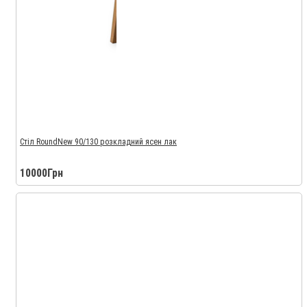
Стіл RoundNew 90/130 розкладний ясен лак
10000Грн