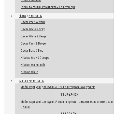
Столи письмові
Столи та стільці комплектами в інтер'єрі
ФАСАДИ MODERN
Oscar Pearl & WaiB
Oscar White & Gray
Oscar White & Beige
Oscar Cash & Beige
Oscar Best & Blue
Nikolas Grey & Decape
Nikolas Walnut Itali
Nikolas White
KITCHENS MODERN
Меблі корпусні для кухні № 1221 з інтегрованою ручкою
116424Грн
Меблі корпусні для кухні № тисяча триста тридцять одна з інтегрова
ручкою