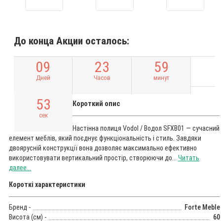
До конца Акции осталось:
0
9
2
3
5
9
Дней
Часов
минут
5
2
Короткий опис
сек
Настінна полиця Vodol / Водол SFXB01 — сучасний
елемент меблів, який поєднує функціональність і стиль. Завдяки
двоярусній конструкції вона дозволяє максимально ефективно
використовувати вертикальний простір, створюючи до...
Читать
далее...
Короткі характеристики
Бренд -
Forte Meble
Висота (см) -
60