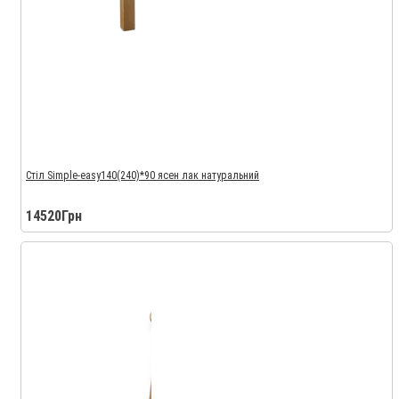
Стіл Simple-easy140(240)*90 ясен лак натуральний
14520Грн