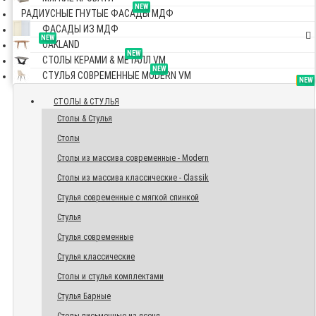
NEW
РАДИУСНЫЕ ГНУТЫЕ ФАСАДЫ МДФ
ФАСАДЫ ИЗ МДФ
NEW
OAKLAND
NEW
СТОЛЫ КЕРАМИ & МЕТАЛЛ VM
NEW
СТУЛЬЯ СОВРЕМЕННЫЕ MODERN VM
TOP
NEW
NEW
NEW
СТОЛЫ & СТУЛЬЯ
Столы & Стулья
Столы
Столы из массива современные - Modern
Столы из массива классические - Classik
Стулья современные с мягкой спинкой
Стулья
Стулья современные
Стулья классические
Столы и стулья комплектами
Стулья Барные