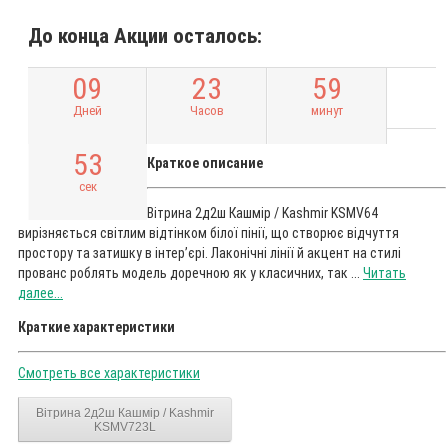
До конца Акции осталось:
0
9
2
3
5
9
Дней
Часов
минут
5
2
Краткое описание
сек
Вітрина 2д2ш Кашмір / Kashmir KSMV64
вирізняється світлим відтінком білої пінії, що створює відчуття
простору та затишку в інтер’єрі. Лаконічні лінії й акцент на стилі
прованс роблять модель доречною як у класичних, так ...
Читать
далее...
Краткие характеристики
Смотреть все характеристики
Вітрина 2д2ш Кашмір / Kashmir
KSMV723L