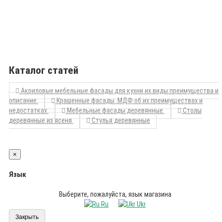
Каталог статей
Акриловые мебельные фасады для кухни их виды преимущества и
описание
Крашенные фасады МДФ об их преимуществах и
недостатках
Мебельные фасады деревянные
Столы
деревянные из ясеня
Стулья деревянные
×
Язык
Выберите, пожалуйста, язык магазина
Ru
Ukr
Закрыть