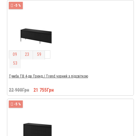
-5 %
0
9
2
3
5
9
5
2
Тумба ТВ 4-дв Тренд / Trend чорний з підсвіткою
22 900Грн
21 755Грн
-5 %