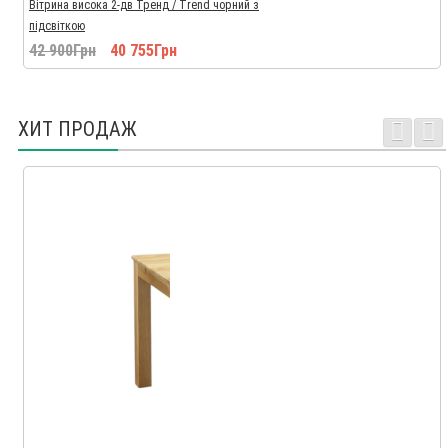
Вітрина висока 2-дв Тренд / Trend чорний з
підсвіткою
42 900Грн
40 755Грн
ХИТ ПРОДАЖ