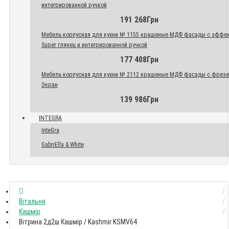
интегрированной ручкой
191 268Грн
Мебель корпусная для кухни № 1155 крашеные МДФ фасады с эффе
Super глянец и интегрированной ручкой
177 408Грн
Мебель корпусная для кухни № 2112 крашеные МДФ фасады с фрез
Экран
139 986Грн
INTEGRA
InteGra
GabriElla & White
Вітальня
Кашмір
Вітрина 2д2ш Кашмір / Kashmir KSMV64