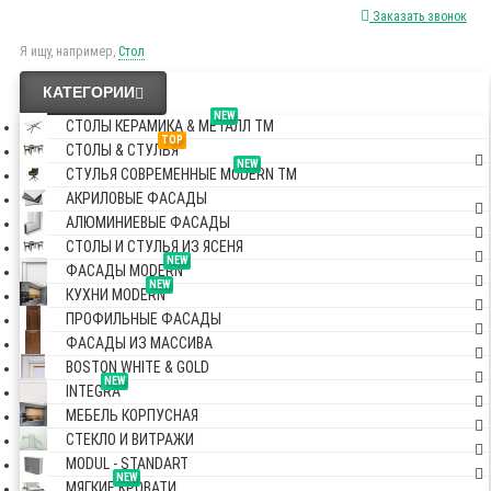
Заказать звонок
Я ищу, например,
Стол
КАТЕГОРИИ
NEW
СТОЛЫ КЕРАМИКА & МЕТАЛЛ TM
TOP
СТОЛЫ & СТУЛЬЯ
NEW
СТУЛЬЯ СОВРЕМЕННЫЕ MODERN TM
АКРИЛОВЫЕ ФАСАДЫ
АЛЮМИНИЕВЫЕ ФАСАДЫ
СТОЛЫ И СТУЛЬЯ ИЗ ЯСЕНЯ
NEW
ФАСАДЫ MODERN
NEW
КУХНИ MODERN
ПРОФИЛЬНЫЕ ФАСАДЫ
ФАСАДЫ ИЗ МАССИВА
BOSTON WHITE & GOLD
NEW
INTEGRA
МЕБЕЛЬ КОРПУСНАЯ
СТЕКЛО И ВИТРАЖИ
MODUL - STANDART
NEW
МЯГКИЕ КРОВАТИ