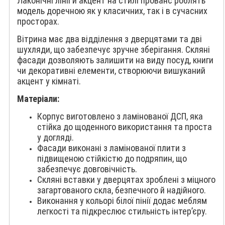
Лаконічні лінії й акцент на стилі прованс роблять
модель доречною як у класичних, так і в сучасних
просторах.
Вітрина має два відділення з дверцятами та дві
шухляди, що забезпечує зручне зберігання. Скляні
фасади дозволяють залишити на виду посуд, книги
чи декоративні елементи, створюючи вишуканий
акцент у кімнаті.
Матеріали:
Корпус виготовлено з ламінованої ДСП, яка
стійка до щоденного використання та проста
у догляді.
Фасади виконані з ламінованої плити з
підвищеною стійкістю до подряпин, що
забезпечує довговічність.
Скляні вставки у дверцятах зроблені з міцного
загартованого скла, безпечного й надійного.
Виконання у кольорі білої пінії додає меблям
легкості та підкреслює стильність інтер’єру.