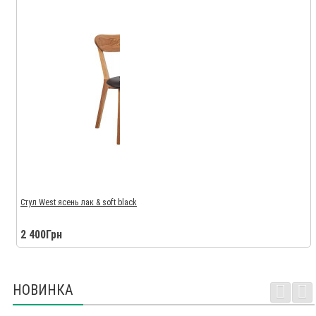
Стул West ясень лак & soft black
2 400Грн
НОВИНКА