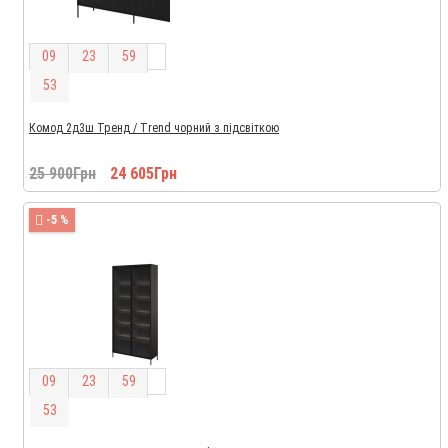
0
9
2
3
5
9
5
2
Комод 2д3ш Тренд / Trend чорний з підсвіткою
25 900Грн
24 605Грн
-5 %
0
9
2
3
5
9
5
2