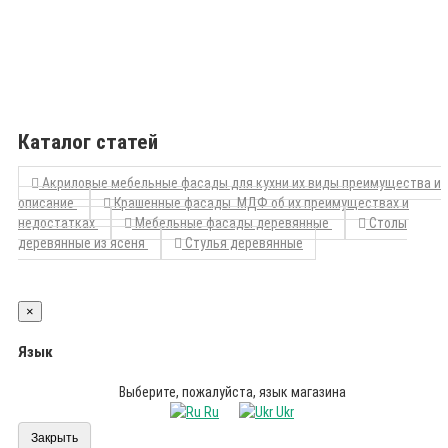
Каталог статей
Акриловые мебельные фасады для кухни их виды преимущества и
описание
Крашенные фасады МДФ об их преимуществах и
недостатках
Мебельные фасады деревянные
Столы
деревянные из ясеня
Стулья деревянные
×
Язык
Выберите, пожалуйста, язык магазина
Ru
Ukr
Закрыть