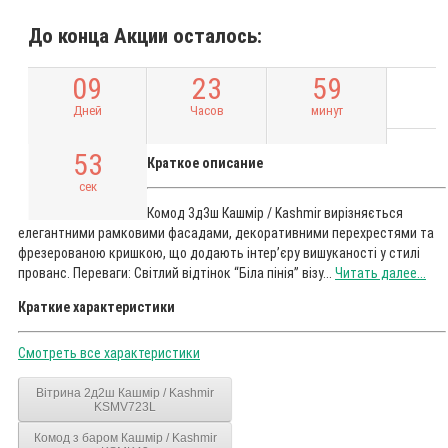
До конца Акции осталось:
0
9
2
3
5
9
Дней
Часов
минут
5
2
Краткое описание
сек
Комод 3д3ш Кашмір / Kashmir вирізняється
елегантними рамковими фасадами, декоративними перехрестями та
фрезерованою кришкою, що додають інтер’єру вишуканості у стилі
прованс. Переваги: Світлий відтінок “Біла пінія” візу...
Читать далее...
Краткие характеристики
Смотреть все характеристики
Вітрина 2д2ш Кашмір / Kashmir
KSMV723L
Комод з баром Кашмір / Kashmir