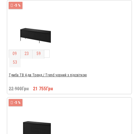
-5 %
0
9
2
3
5
9
5
2
Тумба ТВ 4-дв Тренд / Trend чорний з підсвіткою
22 900Грн
21 755Грн
-5 %