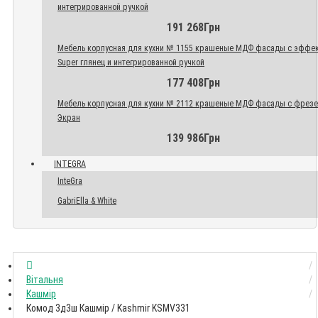
интегрированной ручкой
191 268Грн
Мебель корпусная для кухни № 1155 крашеные МДФ фасады с эффе
Super глянец и интегрированной ручкой
177 408Грн
Мебель корпусная для кухни № 2112 крашеные МДФ фасады с фрез
Экран
139 986Грн
INTEGRA
InteGra
GabriElla & White
Вітальня
Кашмір
Комод 3д3ш Кашмір / Kashmir KSMV331