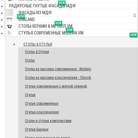
NEW
РАДИУСНЫЕ ГНУТЫЕ ФАСАДЫ МДФ
ФАСАДЫ ИЗ МДФ
NEW
OAKLAND
NEW
СТОЛЫ КЕРАМИ & МЕТАЛЛ VM
NEW
СТУЛЬЯ СОВРЕМЕННЫЕ MODERN VM
TOP
NEW
NEW
NEW
СТОЛЫ & СТУЛЬЯ
Столы & Стулья
Столы
Столы из массива современные - Modern
Столы из массива классические - Classik
Стулья современные с мягкой спинкой
Стулья
Стулья современные
Стулья классические
Столы и стулья комплектами
Стулья Барные