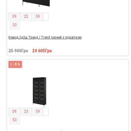
0
9
2
3
5
9
5
2
Комод 2д3ш Тренд / Trend чорний з підсвіткою
25 900Грн
24 605Грн
-5 %
0
9
2
3
5
9
5
2