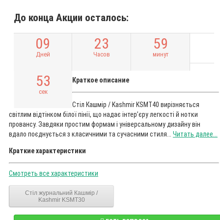
До конца Акции осталось:
0
9
2
3
5
9
Дней
Часов
минут
5
2
Краткое описание
сек
Стіл Кашмір / Kashmir KSMT40 вирізняється
світлим відтінком білої пінії, що надає інтер’єру легкості й нотки
провансу. Завдяки простим формам і універсальному дизайну він
вдало поєднується з класичними та сучасними стиля...
Читать далее...
Краткие характеристики
Смотреть все характеристики
Стіл журнальний Кашмір /
Kashmir KSMT30