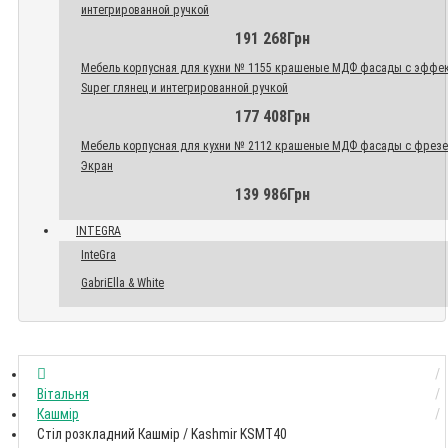
интегрированной ручкой
191 268Грн
Мебель корпусная для кухни № 1155 крашеные МДФ фасады с эффе
Super глянец и интегрированной ручкой
177 408Грн
Мебель корпусная для кухни № 2112 крашеные МДФ фасады с фрез
Экран
139 986Грн
INTEGRA
InteGra
GabriElla & White
Вітальня
Кашмір
Стіл розкладний Кашмір / Kashmir KSMT40