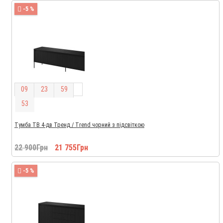
-5 %
0
9
2
3
5
9
5
2
Тумба ТВ 4-дв Тренд / Trend чорний з підсвіткою
22 900Грн
21 755Грн
-5 %