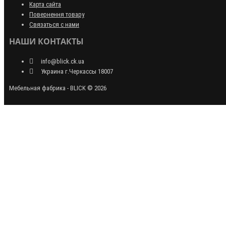
Карта сайта
Повернення товару
Связаться с нами
НАШИ КОНТАКТЫ
info@blick.ck.ua
Украина г.Черкассы 18007
Мебельная фабрика - BLICK © 2026