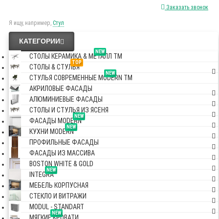
Заказать звонок
Я ищу, например,
Стул
КАТЕГОРИИ
NEW
СТОЛЫ КЕРАМИКА & МЕТАЛЛ TM
TOP
СТОЛЫ & СТУЛЬЯ
NEW
СТУЛЬЯ СОВРЕМЕННЫЕ MODERN TM
АКРИЛОВЫЕ ФАСАДЫ
АЛЮМИНИЕВЫЕ ФАСАДЫ
СТОЛЫ И СТУЛЬЯ ИЗ ЯСЕНЯ
NEW
ФАСАДЫ MODERN
NEW
КУХНИ MODERN
ПРОФИЛЬНЫЕ ФАСАДЫ
ФАСАДЫ ИЗ МАССИВА
BOSTON WHITE & GOLD
NEW
INTEGRA
МЕБЕЛЬ КОРПУСНАЯ
СТЕКЛО И ВИТРАЖИ
MODUL - STANDART
NEW
МЯГКИЕ КРОВАТИ