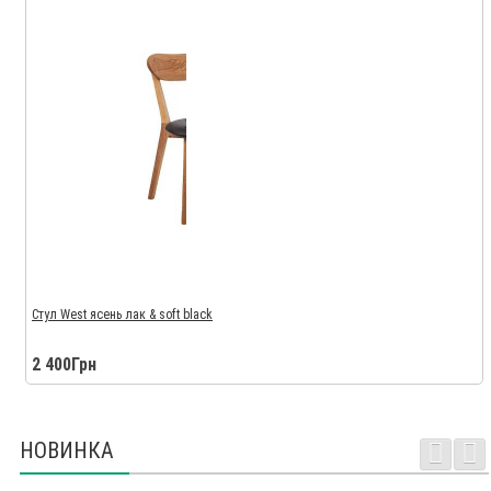
Стул West ясень лак & soft black
2 400Грн
НОВИНКА