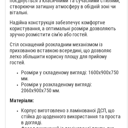
поєднується з класичними та сучасними стилями,
створюючи затишну атмосферу в обідній зоні чи
вітальні.
Надійна конструкція забезпечує комфортне
користування, а оптимальні розміри дозволяють
зручно розмістити сім’ю або гостей.
Стіл оснащений розкладним механізмом із
прихованою вставкою всередині, що дозволяє
легко збільшити корисну площу для прийому
гостей.
Розміри у складеному вигляді: 1600x900x750
мм.
Розміри у розкладеному вигляді:
2060x900x750 мм.
Матеріали:
Корпус виготовлено з ламінованої ДСП, що
стійка до щоденного використання та проста
в догляді.