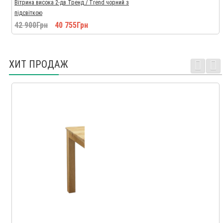
Вітрина висока 2-дв Тренд / Trend чорний з
підсвіткою
42 900Грн
40 755Грн
ХИТ ПРОДАЖ