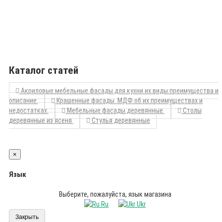
Каталог статей
Акриловые мебельные фасады для кухни их виды преимущества и
описание
Крашенные фасады МДФ об их преимуществах и
недостатках
Мебельные фасады деревянные
Столы
деревянные из ясеня
Стулья деревянные
×
Язык
Выберите, пожалуйста, язык магазина
Ru
Ukr
Закрыть