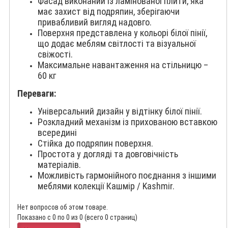
Фасад виконаний із ламінованої плити, яка
має захист від подряпин, зберігаючи
привабливий вигляд надовго.
Поверхня представлена у кольорі білої пінії,
що додає меблям світлості та візуальної
свіжості.
Максимальне навантаження на стільницю –
60 кг
Переваги:
Універсальний дизайн у відтінку білої пінії.
Розкладний механізм із прихованою вставкою
всередині
Стійка до подряпин поверхня.
Простота у догляді та довговічність
матеріалів.
Можливість гармонійного поєднання з іншими
меблями колекції Кашмір / Kashmir.
Нет вопросов об этом товаре.
Показано с 0 по 0 из 0 (всего 0 страниц)