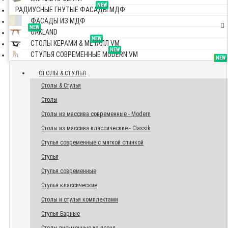
NEW
РАДИУСНЫЕ ГНУТЫЕ ФАСАДЫ МДФ
ФАСАДЫ ИЗ МДФ
NEW
OAKLAND
NEW
СТОЛЫ КЕРАМИ & МЕТАЛЛ VM
NEW
СТУЛЬЯ СОВРЕМЕННЫЕ MODERN VM
TOP
NEW
NEW
NEW
СТОЛЫ & СТУЛЬЯ
Столы & Стулья
Столы
Столы из массива современные - Modern
Столы из массива классические - Classik
Стулья современные с мягкой спинкой
Стулья
Стулья современные
Стулья классические
Столы и стулья комплектами
Стулья Барные