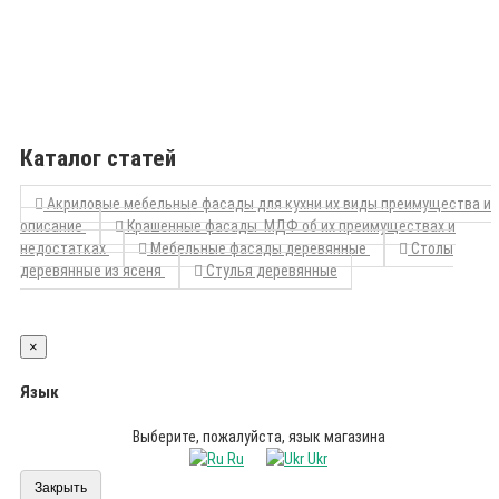
Каталог статей
Акриловые мебельные фасады для кухни их виды преимущества и
описание
Крашенные фасады МДФ об их преимуществах и
недостатках
Мебельные фасады деревянные
Столы
деревянные из ясеня
Стулья деревянные
×
Язык
Выберите, пожалуйста, язык магазина
Ru
Ukr
Закрыть