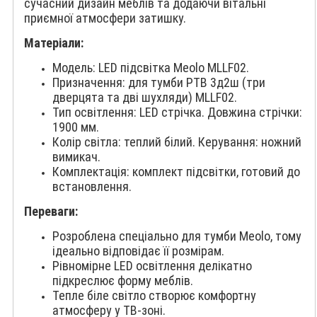
сучасний дизайн меблів та додаючи вітальні
приємної атмосфери затишку.
Матеріали:
Модель: LED підсвітка Meolo MLLF02.
Призначення: для тумби РТВ 3д2ш (три
дверцята та дві шухляди) MLLF02.
Тип освітлення: LED стрічка. Довжина стрічки:
1900 мм.
Колір світла: теплий білий. Керування: ножний
вимикач.
Комплектація: комплект підсвітки, готовий до
встановлення.
Переваги:
Розроблена спеціально для тумби Meolo, тому
ідеально відповідає її розмірам.
Рівномірне LED освітлення делікатно
підкреслює форму меблів.
Тепле біле світло створює комфортну
атмосферу у ТВ-зоні.