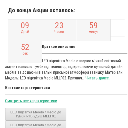
До конца Акции осталось:
0
9
2
3
5
9
Дней
Часов
минут
5
2
Краткое описание
сек
LED підсвітка Meolo створює м’який світловий
акцент навколо тумби під телевізор, підкреслюючи сучасний дизайн
меблів та додаючи вітальні приємної атмосфери затишку. Матеріали:
Модель: LED підсвітка Meolo MLLF02. Признач...
Читать далее...
Краткие характеристики
Смотреть все характеристики
LED підсвітка Меоло / Meolo до
тумби РТВ 2д2ш MLLF01
LED підсвітка Меоло / Meolo до