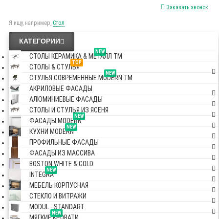
Заказать звонок
Я ищу, например,
Стол
КАТЕГОРИИ
NEW
СТОЛЫ КЕРАМИКА & МЕТАЛЛ TM
TOP
СТОЛЫ & СТУЛЬЯ
NEW
СТУЛЬЯ СОВРЕМЕННЫЕ MODERN TM
АКРИЛОВЫЕ ФАСАДЫ
АЛЮМИНИЕВЫЕ ФАСАДЫ
СТОЛЫ И СТУЛЬЯ ИЗ ЯСЕНЯ
NEW
ФАСАДЫ MODERN
NEW
КУХНИ MODERN
ПРОФИЛЬНЫЕ ФАСАДЫ
ФАСАДЫ ИЗ МАССИВА
BOSTON WHITE & GOLD
NEW
INTEGRA
МЕБЕЛЬ КОРПУСНАЯ
СТЕКЛО И ВИТРАЖИ
MODUL - STANDART
NEW
МЯГКИЕ КРОВАТИ