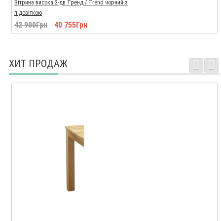
Вітрина висока 2-дв Тренд / Trend чорний з
підсвіткою
42 900Грн
40 755Грн
ХИТ ПРОДАЖ