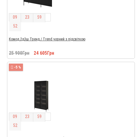
0
9
2
3
5
9
5
2
Комод 2д3ш Тренд / Trend чорний з підсвіткою
25 900Грн
24 605Грн
-5 %
0
9
2
3
5
9
5
2