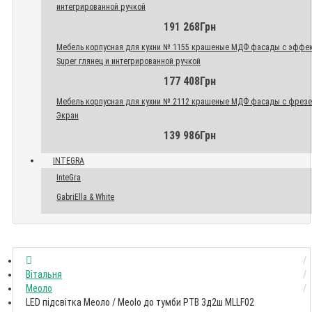
интегрированной ручкой
191 268Грн
Мебель корпусная для кухни № 1155 крашеные МДФ фасады с эффе
Super глянец и интегрированной ручкой
177 408Грн
Мебель корпусная для кухни № 2112 крашеные МДФ фасады с фрез
Экран
139 986Грн
INTEGRA
InteGra
GabriElla & White
Вітальня
Меоло
LED підсвітка Меоло / Meolo до тумби РТВ 3д2ш MLLF02