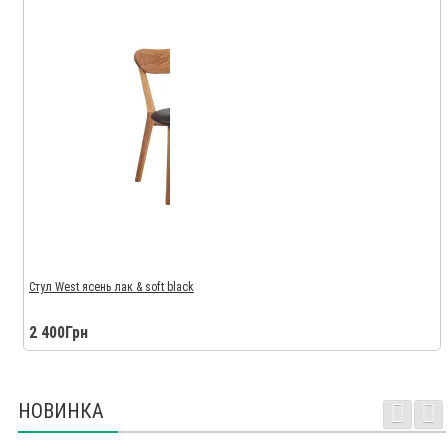
Стул West ясень лак & soft black
2 400Грн
НОВИНКА