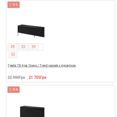
-5 %
0
9
2
3
5
9
5
2
Тумба ТВ 4-дв Тренд / Trend чорний з підсвіткою
22 900Грн
21 755Грн
-5 %