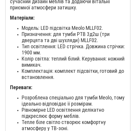
сучасний дизайн меблів та додаючи вітальні
приємної атмосфери затишку.
Матеріали:
Модель: LED підсвітка Meolo MLLF02.
Призначення: для тумби РТВ 3д2ш (три
дверцята та дві шухляди) MLLF02.
Тип освітлення: LED стрічка. Довжина стрічки:
1900 мм.
Колір світла: теплий білий. Керування: ножний
вимикач.
Комплектація: комплект підсвітки, готовий до
встановлення.
Переваги:
Розроблена спеціально для тумби Meolo, тому
ідеально відповідає її розмірам.
Рівномірне LED освітлення делікатно
підкреслює форму меблів.
Тепле біле світло створює комфортну
атмосферу у ТВ-зоні.