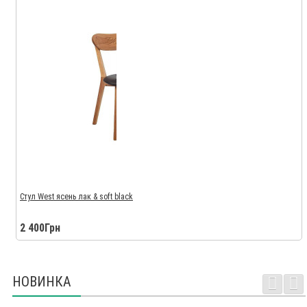
Стул West ясень лак & soft black
2 400Грн
НОВИНКА