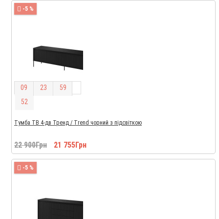
-5 %
0
9
2
3
5
9
5
1
Тумба ТВ 4-дв Тренд / Trend чорний з підсвіткою
22 900Грн
21 755Грн
-5 %