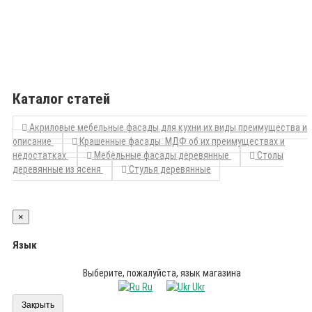
Каталог статей
Акриловые мебельные фасады для кухни их виды преимущества и
описание
Крашенные фасады МДФ об их преимуществах и
недостатках
Мебельные фасады деревянные
Столы
деревянные из ясеня
Стулья деревянные
×
Язык
Выберите, пожалуйста, язык магазина
Ru
Ukr
Закрыть