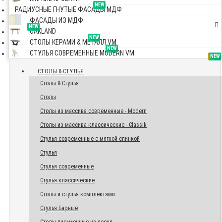
NEW
РАДИУСНЫЕ ГНУТЫЕ ФАСАДЫ МДФ
ФАСАДЫ ИЗ МДФ
NEW
OAKLAND
NEW
СТОЛЫ КЕРАМИ & МЕТАЛЛ VM
NEW
СТУЛЬЯ СОВРЕМЕННЫЕ MODERN VM
TOP
NEW
NEW
NEW
СТОЛЫ & СТУЛЬЯ
Столы & Стулья
Столы
Столы из массива современные - Modern
Столы из массива классические - Classik
Стулья современные с мягкой спинкой
Стулья
Стулья современные
Стулья классические
Столы и стулья комплектами
Стулья Барные