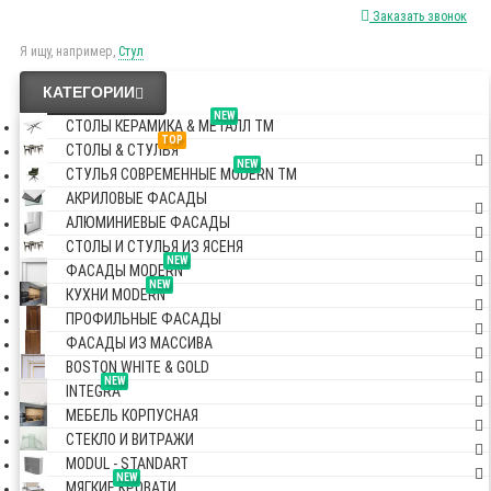
Заказать звонок
Я ищу, например,
Стул
КАТЕГОРИИ
NEW
СТОЛЫ КЕРАМИКА & МЕТАЛЛ TM
TOP
СТОЛЫ & СТУЛЬЯ
NEW
СТУЛЬЯ СОВРЕМЕННЫЕ MODERN TM
АКРИЛОВЫЕ ФАСАДЫ
АЛЮМИНИЕВЫЕ ФАСАДЫ
СТОЛЫ И СТУЛЬЯ ИЗ ЯСЕНЯ
NEW
ФАСАДЫ MODERN
NEW
КУХНИ MODERN
ПРОФИЛЬНЫЕ ФАСАДЫ
ФАСАДЫ ИЗ МАССИВА
BOSTON WHITE & GOLD
NEW
INTEGRA
МЕБЕЛЬ КОРПУСНАЯ
СТЕКЛО И ВИТРАЖИ
MODUL - STANDART
NEW
МЯГКИЕ КРОВАТИ