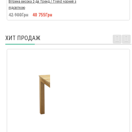
Вітрина висока 2-дв Тренд / Trend чорний з
підсвіткою
42 900Грн
40 755Грн
ХИТ ПРОДАЖ