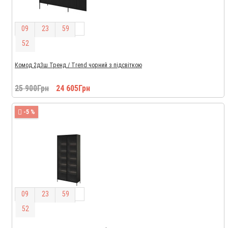
0
9
2
3
5
9
5
1
Комод 2д3ш Тренд / Trend чорний з підсвіткою
25 900Грн
24 605Грн
-5 %
0
9
2
3
5
9
5
1