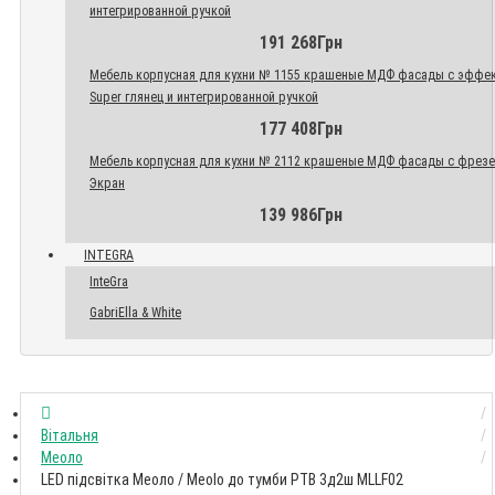
интегрированной ручкой
191 268Грн
Мебель корпусная для кухни № 1155 крашеные МДФ фасады с эффе
Super глянец и интегрированной ручкой
177 408Грн
Мебель корпусная для кухни № 2112 крашеные МДФ фасады с фрез
Экран
139 986Грн
INTEGRA
InteGra
GabriElla & White
Вітальня
Меоло
LED підсвітка Меоло / Meolo до тумби РТВ 3д2ш MLLF02