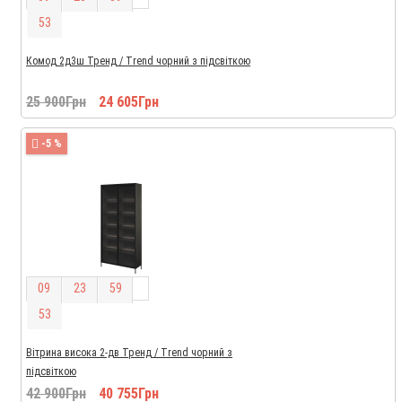
5
2
Комод 2д3ш Тренд / Trend чорний з підсвіткою
25 900Грн
24 605Грн
-5 %
0
9
2
3
5
9
5
2
Вітрина висока 2-дв Тренд / Trend чорний з
підсвіткою
42 900Грн
40 755Грн