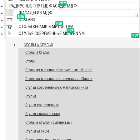
NEW
РАДИУСНЫЕ ГНУТЫЕ ФАСАДЫ МДФ
ФАСАДЫ ИЗ МДФ
NEW
OAKLAND
NEW
СТОЛЫ КЕРАМИ & МЕТАЛЛ VM
NEW
СТУЛЬЯ СОВРЕМЕННЫЕ MODERN VM
TOP
NEW
NEW
NEW
СТОЛЫ & СТУЛЬЯ
Столы & Стулья
Столы
Столы из массива современные - Modern
Столы из массива классические - Classik
Стулья современные с мягкой спинкой
Стулья
Стулья современные
Стулья классические
Столы и стулья комплектами
Стулья Барные