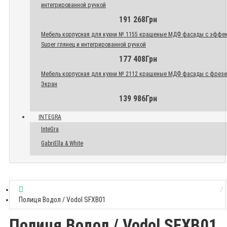
интегрированной ручкой
191 268Грн
Мебель корпусная для кухни № 1155 крашеные МДФ фасады с эффе
Super глянец и интегрированной ручкой
177 408Грн
Мебель корпусная для кухни № 2112 крашеные МДФ фасады с фрез
Экран
139 986Грн
INTEGRA
InteGra
GabriElla & White
Полиця Водол / Vodol SFXB01
Полиця Водол / Vodol SFXB01