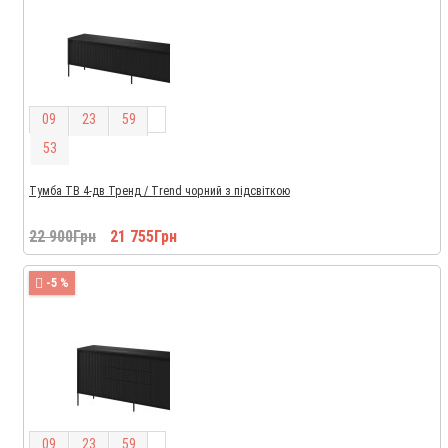
0
9
2
3
5
9
5
2
Тумба ТВ 4-дв Тренд / Trend чорний з підсвіткою
22 900Грн
21 755Грн
-5 %
0
9
2
3
5
9