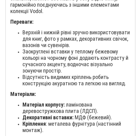
гармонійно поєднуючись з іншими елементами
колекції Vodol.
Переваги:
Верхній і нижній рівні зручно використовувати
для книг, фото у рамках, декоративних свічок,
вазонів чи сувенірів.
Заокруглені вставки у теплому бежевому
кольорі на чорному фоні додають контрасту й
сучасного акценту, водночас візуально
зонуючи простір.
Відсутність видимих кріплень робить
конструкцію акуратною та легкою на вигляд.
Матеріали:
Матеріал корпусу:
ламінована
деревостружкова плита (ЛДСП).
Декоративні вставки:
МДФ (бежевий).
Кріплення
: металева фурнітура (настінний
монтаж).