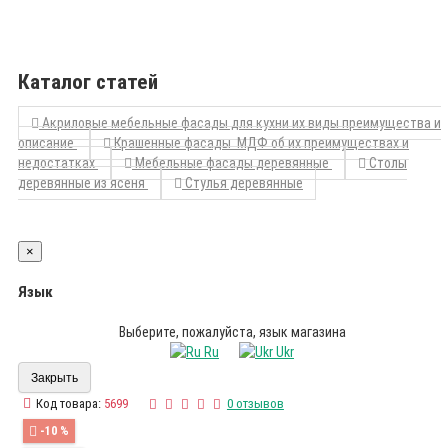
Каталог статей
Акриловые мебельные фасады для кухни их виды преимущества и
описание
Крашенные фасады МДФ об их преимуществах и
недостатках
Мебельные фасады деревянные
Столы
деревянные из ясеня
Стулья деревянные
×
Язык
Выберите, пожалуйста, язык магазина
Ru
Ukr
Закрыть
Код товара:
5699
0 отзывов
-10 %