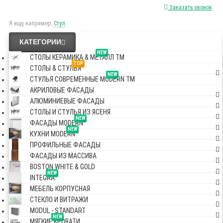
Заказать звонок
Я ищу, например,
Стул
КАТЕГОРИИ
NEW
СТОЛЫ КЕРАМИКА & МЕТАЛЛ TM
TOP
СТОЛЫ & СТУЛЬЯ
NEW
СТУЛЬЯ СОВРЕМЕННЫЕ MODERN TM
АКРИЛОВЫЕ ФАСАДЫ
АЛЮМИНИЕВЫЕ ФАСАДЫ
СТОЛЫ И СТУЛЬЯ ИЗ ЯСЕНЯ
NEW
ФАСАДЫ MODERN
NEW
КУХНИ MODERN
ПРОФИЛЬНЫЕ ФАСАДЫ
ФАСАДЫ ИЗ МАССИВА
BOSTON WHITE & GOLD
NEW
INTEGRA
МЕБЕЛЬ КОРПУСНАЯ
СТЕКЛО И ВИТРАЖИ
MODUL - STANDART
NEW
МЯГКИЕ КРОВАТИ