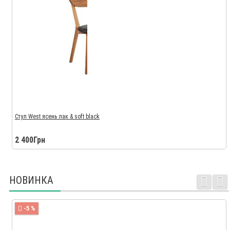
Стул West ясень лак & soft black
2 400Грн
НОВИНКА
-5 %