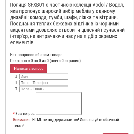
Полиця SFXB01 є частиною колекції Vodol / Водол,
яка пропонує широкий вибір меблів у єдиному
дизайні: комоди, тумби, шафи, ліжка та вітрини.
Поєднання теплих бежевих відтінків із чорними
акцентами дозволяє створити цілісний і сучасний
інтер’єр, не витрачаючи часу на підбір окремих
елементів.
Нет вопросов об этом товаре.
Показано с 0 по 0 из 0 (всего 0 страниц)
Написать вопрос
Ваш вопрос:
Внимание
: HTML не поддерживается! Используйте обычный
текст!