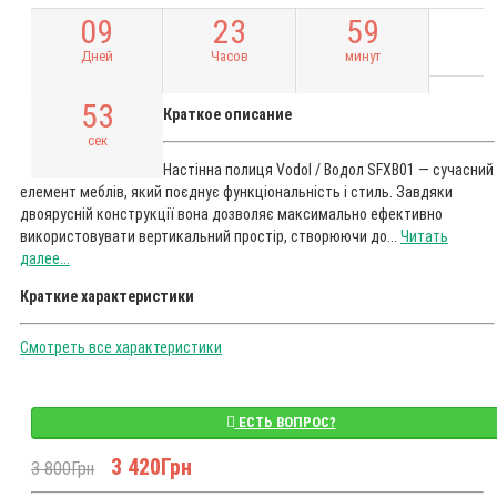
0
9
2
3
5
9
Дней
Часов
минут
5
2
Краткое описание
сек
Настінна полиця Vodol / Водол SFXB01 — сучасний
елемент меблів, який поєднує функціональність і стиль. Завдяки
двоярусній конструкції вона дозволяє максимально ефективно
використовувати вертикальний простір, створюючи до...
Читать
далее...
Краткие характеристики
Смотреть все характеристики
ЕСТЬ ВОПРОС?
3 420Грн
3 800Грн