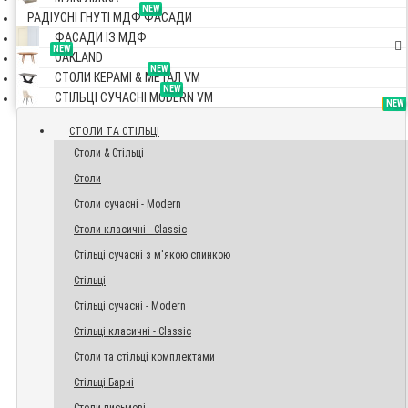
NEW
РАДІУСНІ ГНУТІ МДФ ФАСАДИ
ФАСАДИ ІЗ МДФ
NEW
OAKLAND
NEW
СТОЛИ КЕРАМІ & МЕТАЛ VM
NEW
СТІЛЬЦІ СУЧАСНІ MODERN VM
TOP
NEW
NEW
NEW
СТОЛИ ТА СТІЛЬЦІ
Столи & Стільці
Столи
Столи сучасні - Modern
Столи класичні - Classic
Стільці сучасні з м'якою спинкою
Стільці
Стільці сучасні - Modern
Стільці класичні - Classic
Столи та стільці комплектами
Стільці Барні