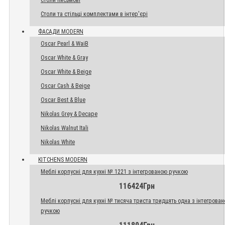
Столи письмові
Столи та стільці комплектами в інтер'єрі
ФАСАДИ MODERN
Oscar Pearl & WaiB
Oscar White & Gray
Oscar White & Beige
Oscar Cash & Beige
Oscar Best & Blue
Nikolas Grey & Decape
Nikolas Walnut Itali
Nikolas White
KITCHENS MODERN
Меблі корпусні для кухні № 1221 з інтегрованою ручкою
116424Грн
Меблі корпусні для кухні № тисяча триста тридцять одна з інтегрова
ручкою