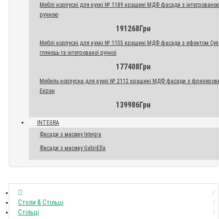
Меблі корпусні для кухні № 1189 крашені МДФ фасади з інтегровано
ручною
191268Грн
Меблі корпусні для кухні № 1155 крашені МДФ фасади з ефектом Су
глянець та інтегрованої ручної
177408Грн
Мебель корпусна для кухні № 2112 крашені МДФ фасади з фрезеров
Екран
139986Грн
INTEGRA
Фасади з масиву Integra
Фасади з масиву GabriElla
Столи & Стільці
Стільці