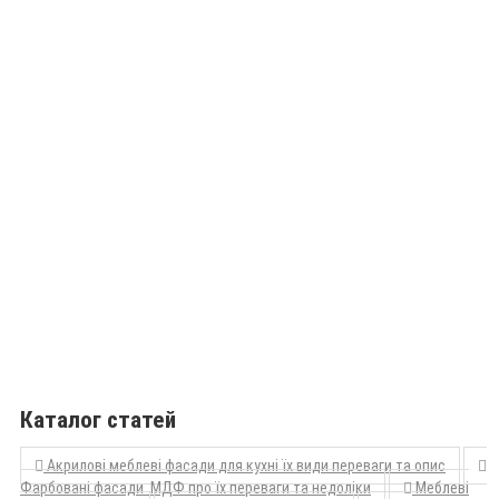
Каталог статей
Акрилові меблеві фасади для кухні їх види переваги та опис
Фарбовані фасади МДФ про їх переваги та недоліки
Меблеві