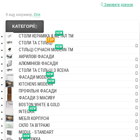
Замовити дзвінок
Я ищу, например,
Стіл
КАТЕГОРІЇ
NEW
СТОЛИ КЕРАМІКА & МЕТАЛ TM
TOP
СТОЛИ ТА СТІЛЬЦІ
NEW
СТІЛЬЦІ СУЧАСНІ MODERN TM
АКРИЛОВІ ФАСАДИ
АЛЮМІНІЄВІ ФАСАДИ
СТОЛИ ТА СТІЛЬЦІ З ЯСЕНА
NEW
ФАСАДИ MODERN
NEW
KITCHENS MODERN
ПРОФІЛЬНІ ФАСАДИ
ФАСАДИ З МАСИВУ
BOSTON WHITE & GOLD
NEW
INTEGRA
МЕБЛІ КОРПУСНІ
СКЛО ТА ВІТРАЖІ
MODUL - STANDART
NEW
М'ЯКІ ЛІЖКА