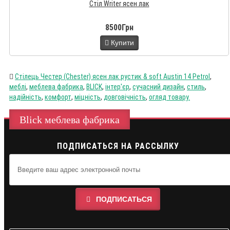
Стіл Writer ясен лак
8500Грн
Купити
Стілець Честер (Chester) ясен лак рустик & soft Austin 14 Petrol
,
меблі
,
меблева фабрика
,
BLICK
,
інтер'єр
,
сучасний дизайн
,
стиль
,
надійність
,
комфорт
,
міцність
,
довговічність
,
огляд товару.
Blick меблева фабрика
ПОДПИСАТЬСЯ НА РАССЫЛКУ
ПОДПИСАТЬСЯ