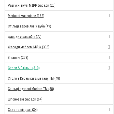
Радіусні гнуті МДФ фасади (20)
Меблеві матеріали (162)
Стільці дерев'яні із дуба (49)
фасади жалюзійні (77)
Фасади меблеві МДФ (336)
Вітальні (258)
Столи & Стільці (310)
Столи з Кераміки & металу TM (48)
Стільці сучасні Modern TM (88)
Шпоновані фасади (64)
Скло та вітражі (34)