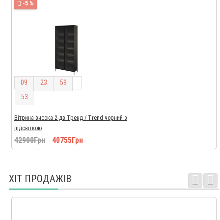
-5 %
0
9
2
3
5
9
5
2
Вітрина висока 2-дв Тренд / Trend чорний з
підсвіткою
42900Грн
40755Грн
ХІТ ПРОДАЖІВ