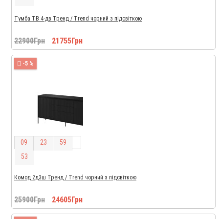
Тумба ТВ 4-дв Тренд / Trend чорний з підсвіткою
22900Грн
21755Грн
-5 %
0
9
2
3
5
9
5
2
Комод 2д3ш Тренд / Trend чорний з підсвіткою
25900Грн
24605Грн