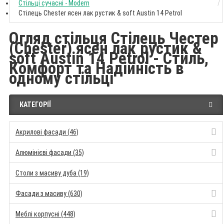
Стільці сучасні - Modern
Стілець Chester ясен лак рустик & soft Austin 14 Petrol
Огляд стільця Стілець Честер
(Chester) ясен лак рустик &
soft Austin 14 Petrol - Стиль,
Комфорт та Надійність в
одному стільці
КАТЕГОРІЇ
Акрилові фасади (46)
Алюмінієві фасади (35)
Столи з масиву дуба (19)
Фасади з масиву (630)
Меблі корпусні (448)