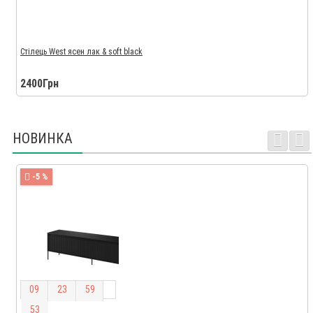
Стілець West ясен лак & soft black
2400Грн
НОВИНКА
-5 %
0
9
2
3
5
9
5
2