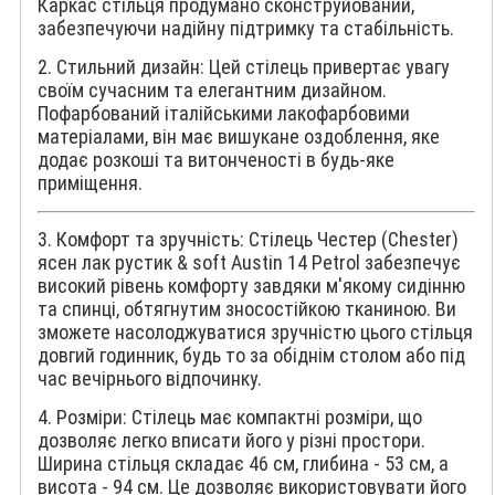
Каркас стільця продумано сконструйований,
забезпечуючи надійну підтримку та стабільність.
2. Стильний дизайн: Цей стілець привертає увагу
своїм сучасним та елегантним дизайном.
Пофарбований італійськими лакофарбовими
матеріалами, він має вишукане оздоблення, яке
додає розкоші та витонченості в будь-яке
приміщення.
3. Комфорт та зручність: Стілець Честер (Chester)
ясен лак рустик & soft Austin 14 Petrol забезпечує
високий рівень комфорту завдяки м'якому сидінню
та спинці, обтягнутим зносостійкою тканиною. Ви
зможете насолоджуватися зручністю цього стільця
довгий годинник, будь то за обіднім столом або під
час вечірнього відпочинку.
4. Розміри: Стілець має компактні розміри, що
дозволяє легко вписати його у різні простори.
Ширина стільця складає 46 см, глибина - 53 см, а
висота - 94 см. Це дозволяє використовувати його