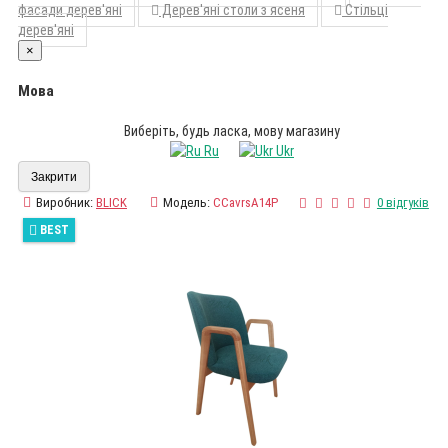
фасади дерев'яні
Дерев'яні столи з ясеня
Стільці
дерев'яні
×
Мова
Виберіть, будь ласка, мову магазину
Ru
Ukr
Закрити
Виробник:
BLICK
Модель:
CCavrsA14P
0 відгуків
BEST