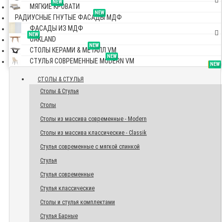
NEW
МЯГКИЕ КРОВАТИ
NEW
РАДИУСНЫЕ ГНУТЫЕ ФАСАДЫ МДФ
ФАСАДЫ ИЗ МДФ
NEW
OAKLAND
NEW
СТОЛЫ КЕРАМИ & МЕТАЛЛ VM
NEW
СТУЛЬЯ СОВРЕМЕННЫЕ MODERN VM
TOP
NEW
NEW
NEW
СТОЛЫ & СТУЛЬЯ
Столы & Стулья
Столы
Столы из массива современные - Modern
Столы из массива классические - Classik
Стулья современные с мягкой спинкой
Стулья
Стулья современные
Стулья классические
Столы и стулья комплектами
Стулья Барные