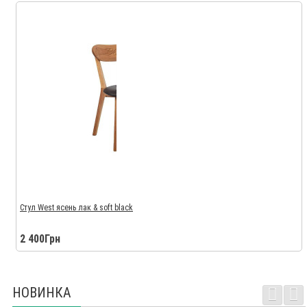
Стул West ясень лак & soft black
2 400Грн
НОВИНКА