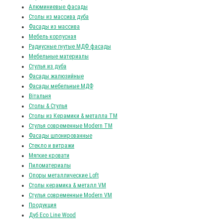
Алюминиевые фасады
Столы из массива дуба
Фасады из массива
Мебель корпусная
Радиусные гнутые МДФ фасады
Мебельные материалы
Стулья из дуба
Фасады жалюзийные
Фасады мебельные МДФ
Вітальня
Столы & Стулья
Столы из Керамики & металла TM
Стулья современные Modern TM
Фасады шпонированные
Стекло и витражи
Мягкие кровати
Пиломатериалы
Опоры металлические Loft
Столы керамика & металл VM
Стулья современные Modern VM
Продукция
Дуб Eco Line Wood