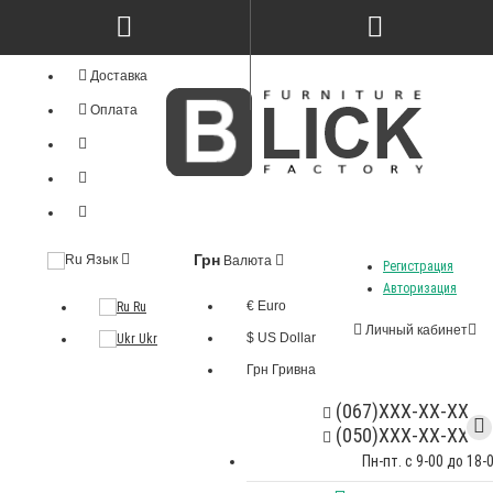
Доставка
Оплата
Грн
Язык
Валюта
Регистрация
Авторизация
€ Euro
Ru
Личный кабинет
$ US Dollar
Ukr
Грн Гривна
(067)XXX-XX-XX
(050)XXX-XX-XX
Пн-пт. с 9-00 до 18-