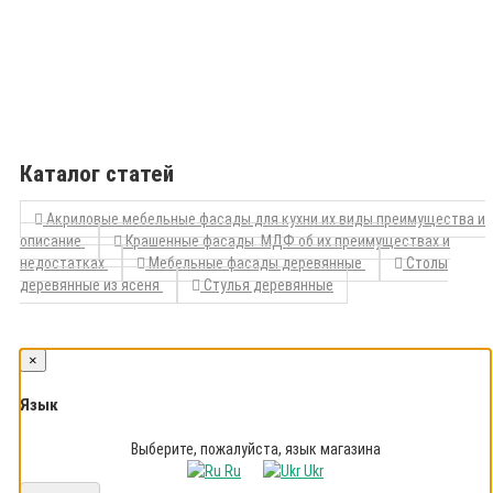
Каталог статей
Акриловые мебельные фасады для кухни их виды преимущества и
описание
Крашенные фасады МДФ об их преимуществах и
недостатках
Мебельные фасады деревянные
Столы
деревянные из ясеня
Стулья деревянные
×
Язык
Выберите, пожалуйста, язык магазина
Ru
Ukr