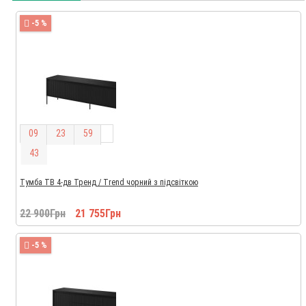
-5 %
0
9
2
3
5
9
4
2
Тумба ТВ 4-дв Тренд / Trend чорний з підсвіткою
22 900Грн
21 755Грн
-5 %