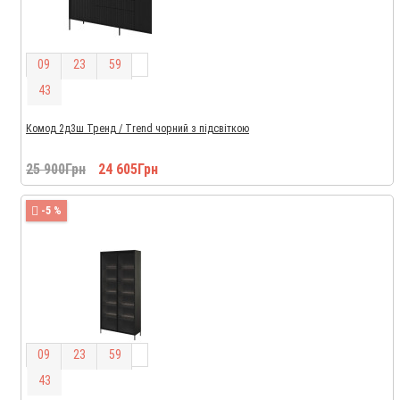
0
9
2
3
5
9
4
2
Комод 2д3ш Тренд / Trend чорний з підсвіткою
25 900Грн
24 605Грн
-5 %
0
9
2
3
5
9
4
2