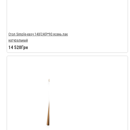
Стол Simple-easy 140(240)*90 ясень лак
натуральный
14 520Грн