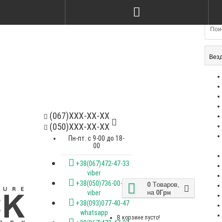
Вез
(067)XXX-XX-XX
(050)XXX-XX-XX
Пн-пт. с 9-00 до 18-
00
+38(067)472-47-33
viber
+38(050)736-00-07
0
Tоваров,
на
0Грн
viber
+38(093)077-40-47
whatsapp
В корзине пусто!