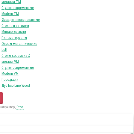
металла TM
Стулья современные
Modern TM
Фасады шпонированные
Стекло и витражи
Мягкие кровати
Пиломатериалы
Опоры металлические
Loft
Столы керамика &
металл VM
Стулья современные
Modern VM
Продукция
Дуб Eco Line Wood
 например,
Стол