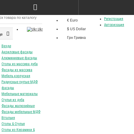
Грн
Язык
Личный кабинет
Валюта
Регистрация
€ Euro
Ru
Авторизация
$ US Dollar
Ukr
де
Грн Гривна
Везде
Акриловые фасады
Алюминиевые фасады
Столы из массива дуба
Фасады из массива
Мебель корпусная
Радиусные гнутые МДФ
фасады
Мебельные материалы
Стулья из дуба
Фасады жалюзийные
Фасады мебельные МДФ
Вітальня
Столы & Стулья
Столы из Керамики &