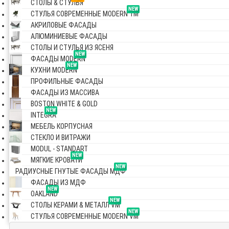
СТОЛЫ & СТУЛЬЯ
NEW
СТУЛЬЯ СОВРЕМЕННЫЕ MODERN TM
АКРИЛОВЫЕ ФАСАДЫ
АЛЮМИНИЕВЫЕ ФАСАДЫ
СТОЛЫ И СТУЛЬЯ ИЗ ЯСЕНЯ
NEW
ФАСАДЫ MODERN
NEW
КУХНИ MODERN
ПРОФИЛЬНЫЕ ФАСАДЫ
ФАСАДЫ ИЗ МАССИВА
BOSTON WHITE & GOLD
NEW
INTEGRA
МЕБЕЛЬ КОРПУСНАЯ
СТЕКЛО И ВИТРАЖИ
MODUL - STANDART
NEW
МЯГКИЕ КРОВАТИ
NEW
РАДИУСНЫЕ ГНУТЫЕ ФАСАДЫ МДФ
ФАСАДЫ ИЗ МДФ
NEW
OAKLAND
NEW
СТОЛЫ КЕРАМИ & МЕТАЛЛ VM
NEW
СТУЛЬЯ СОВРЕМЕННЫЕ MODERN VM