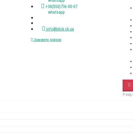
whatsapp
+38(050)736-00-07
whatsapp
info@blick.ck.ua
Замовити дзвінок
Я ищу,