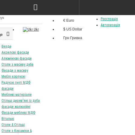
Грн
Мова
Особистий кабінет
Валюта
Реєстрація
€ Euro
Ru
Авторизація
$ US Dollar
Ukr
де
Грн Гривна
Везде
Акрилові фасади
Алюмінієві фасади
Столи з масиву дуба
Фасади з масиву
Меблі корпусні
Радіусні гнуті МДФ
фасади
Меблеві матеріали
Стільці дерев'яні із дуба
фасади жалюзійні
Фасади меблеві МДФ
Вітальні
Столи & Стільці
Столи з Кераміки &