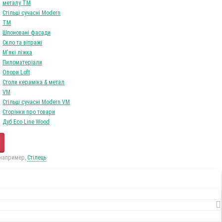
металу TM
Стільці сучасні Modern
TM
Шпоновані фасади
Скло та вітражі
М'які ліжка
Пиломатеріали
Опори Loft
Столи кераміка & метал
VM
Стільці сучасні Modern VM
Сторінки про товари
Дуб Eco Line Wood
 например,
Стілець