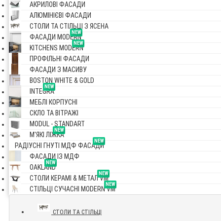
АКРИЛОВІ ФАСАДИ
АЛЮМІНІЄВІ ФАСАДИ
СТОЛИ ТА СТІЛЬЦІ З ЯСЕНА
NEW
ФАСАДИ MODERN
NEW
KITCHENS MODERN
ПРОФІЛЬНІ ФАСАДИ
ФАСАДИ З МАСИВУ
BOSTON WHITE & GOLD
NEW
INTEGRA
МЕБЛІ КОРПУСНІ
СКЛО ТА ВІТРАЖІ
MODUL - STANDART
NEW
М'ЯКІ ЛІЖКА
NEW
РАДІУСНІ ГНУТІ МДФ ФАСАДИ
ФАСАДИ ІЗ МДФ
NEW
OAKLAND
NEW
СТОЛИ КЕРАМІ & МЕТАЛ VM
NEW
СТІЛЬЦІ СУЧАСНІ MODERN VM
СТОЛИ ТА СТІЛЬЦІ