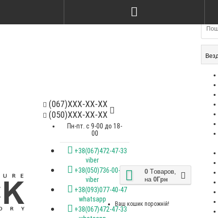
Вез
(067)XXX-XX-XX
(050)XXX-XX-XX
Пн-пт. с 9-00 до 18-
00
+38(067)472-47-33
viber
+38(050)736-00-07
0
Tоваров,
на
0Грн
viber
+38(093)077-40-47
whatsapp
Ваш кошик порожній!
+38(067)472-47-33