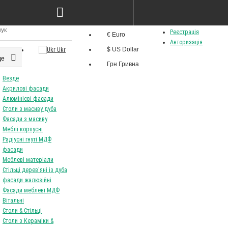
 ясен лак cream &
Стіл Best 120/160 80 ясен
 46
білий+лак
8825Грн