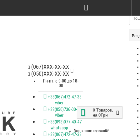
Стілець kelvin ясен nat & ameli
Стілець Kris
gray
soft bagama
2200Грн
2600Грн