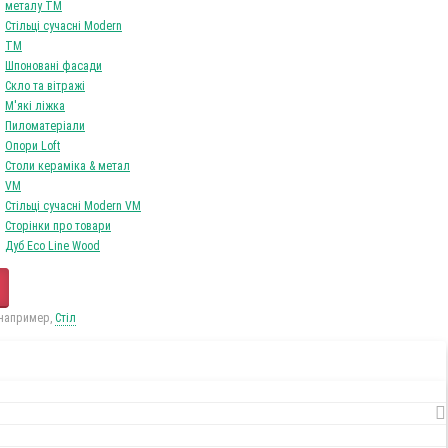
0
Tоваров,
на
0Грн
Ваш кошик порожній!