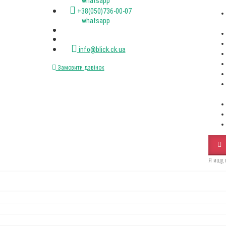
(067)XXX-XX-XX
(050)XXX-XX-XX
Пн-пт. с 9-00 до 18-00
+38(067)472-47-33 viber
+38(050)736-00-07 viber
+38(093)077-40-47 whatsapp
+38(067)472-47-33 whatsapp
+38(050)736-00-07 whatsapp
info@blick.ck.ua