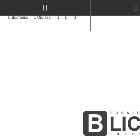
КАТЕГОРІЇ
NEW
СТОЛИ КЕРАМІКА & МЕТАЛ TM
TOP
СТОЛИ ТА СТІЛЬЦІ
NEW
СТІЛЬЦІ СУЧАСНІ MODERN TM
АКРИЛОВІ ФАСАДИ
АЛЮМІНІЄВІ ФАСАДИ
СТОЛИ ТА СТІЛЬЦІ З ЯСЕНА
NEW
ФАСАДИ MODERN
NEW
KITCHENS MODERN
Стіл RoundNew 90/130
Стіл RoundNew 110/160
ПРОФІЛЬНІ ФАСАДИ
розкладний ясен лак
розкладний з ясена лак perl
ФАСАДИ З МАСИВУ
10000Грн
12600Грн
BOSTON WHITE & GOLD
NEW
INTEGRA
МЕБЛІ КОРПУСНІ
СКЛО ТА ВІТРАЖІ
MODUL - STANDART
NEW
М'ЯКІ ЛІЖКА
NEW
РАДІУСНІ ГНУТІ МДФ ФАСАДИ
ФАСАДИ ІЗ МДФ
NEW