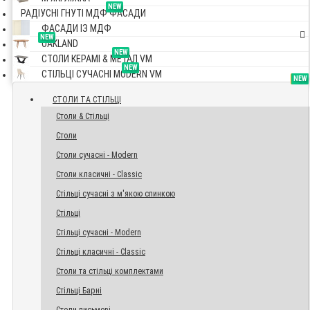
NEW
РАДІУСНІ ГНУТІ МДФ ФАСАДИ
ФАСАДИ ІЗ МДФ
NEW
OAKLAND
NEW
СТОЛИ КЕРАМІ & МЕТАЛ VM
NEW
СТІЛЬЦІ СУЧАСНІ MODERN VM
TOP
NEW
NEW
NEW
СТОЛИ ТА СТІЛЬЦІ
Столи & Стільці
Столи
Столи сучасні - Modern
Столи класичні - Classic
Стільці сучасні з м'якою спинкою
Стільці
Стільці сучасні - Modern
Стільці класичні - Classic
Столи та стільці комплектами
Стільці Барні