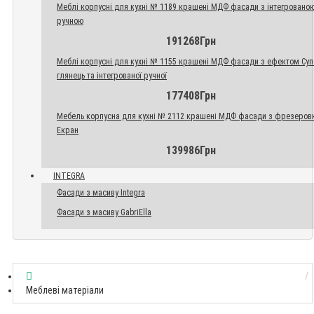
Меблі корпусні для кухні № 1189 крашені МДФ фасади з інтегровано
ручною
191268Грн
Меблі корпусні для кухні № 1155 крашені МДФ фасади з ефектом Су
глянець та інтегрованої ручної
177408Грн
Мебель корпусна для кухні № 2112 крашені МДФ фасади з фрезеров
Екран
139986Грн
INTEGRA
Фасади з масиву Integra
Фасади з масиву GabriElla
Меблеві матеріали