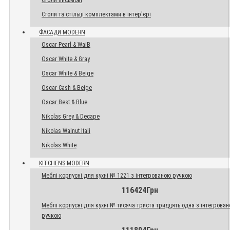
Столи письмові
Столи та стільці комплектами в інтер'єрі
ФАСАДИ MODERN
Oscar Pearl & WaiB
Oscar White & Gray
Oscar White & Beige
Oscar Cash & Beige
Oscar Best & Blue
Nikolas Grey & Decape
Nikolas Walnut Itali
Nikolas White
KITCHENS MODERN
Меблі корпусні для кухні № 1221 з інтегрованою ручкою
116424Грн
Меблі корпусні для кухні № тисяча триста тридцять одна з інтегрова
ручкою