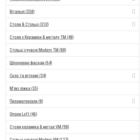
Вітальні (258)
Столи & Стільці (310)
Столи з Кераміки & металу TM (48)
Стільці сучасні Modern TM (88)
Шпоновані фасади (64)
Скло та вітражі (34)
М'які ліжка (35)
Пиломатеріали (8)
Опори Loft (46)
Столи кераміка & метал VM (98)
Стільці сучасні Modern VM (127)