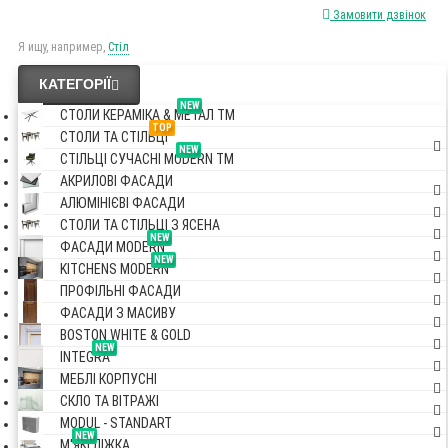
Замовити дзвінок
Я ищу, например,
Стіл
КАТЕГОРІЇ
NEW
СТОЛИ КЕРАМІКА & МЕТАЛ TM
TOP
СТОЛИ ТА СТІЛЬЦІ
NEW
СТІЛЬЦІ СУЧАСНІ MODERN TM
АКРИЛОВІ ФАСАДИ
АЛЮМІНІЄВІ ФАСАДИ
СТОЛИ ТА СТІЛЬЦІ З ЯСЕНА
NEW
ФАСАДИ MODERN
NEW
KITCHENS MODERN
ПРОФІЛЬНІ ФАСАДИ
ФАСАДИ З МАСИВУ
BOSTON WHITE & GOLD
NEW
INTEGRA
МЕБЛІ КОРПУСНІ
СКЛО ТА ВІТРАЖІ
MODUL - STANDART
NEW
М'ЯКІ ЛІЖКА