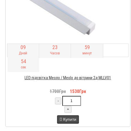
0
9
2
3
5
9
Дней
Часов
минут
5
3
сек
LED підсвітка Меоло / Meolo до вітрини 2д MLLV01
1700Грн
1530Грн
-
+
Купити