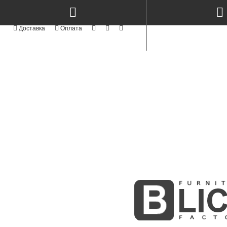
КАТЕГОРІЇ
NEW
СТОЛИ КЕРАМІКА & МЕТАЛ TM
TOP
СТОЛИ ТА СТІЛЬЦІ
NEW
СТІЛЬЦІ СУЧАСНІ MODERN TM
АКРИЛОВІ ФАСАДИ
АЛЮМІНІЄВІ ФАСАДИ
СТОЛИ ТА СТІЛЬЦІ З ЯСЕНА
NEW
ФАСАДИ MODERN
NEW
KITCHENS MODERN
Стіл RoundNew 90/130
Стіл RoundNew 110/160
ПРОФІЛЬНІ ФАСАДИ
розкладний ясен лак
розкладний з ясена лак perl
ФАСАДИ З МАСИВУ
10000Грн
12600Грн
BOSTON WHITE & GOLD
NEW
INTEGRA
МЕБЛІ КОРПУСНІ
СКЛО ТА ВІТРАЖІ
MODUL - STANDART
NEW
М'ЯКІ ЛІЖКА
NEW
РАДІУСНІ ГНУТІ МДФ ФАСАДИ
ФАСАДИ ІЗ МДФ
NEW