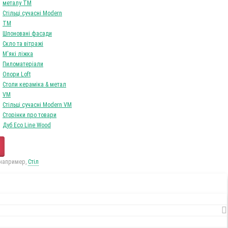
0
Tоваров,
на
0Грн
Ваш кошик порожній!