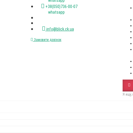
(067)XXX-XX-XX
(050)XXX-XX-XX
Пн-пт. с 9-00 до 18-00
+38(067)472-47-33 viber
+38(050)736-00-07 viber
+38(093)077-40-47 whatsapp
+38(067)472-47-33 whatsapp
+38(050)736-00-07 whatsapp
info@blick.ck.ua