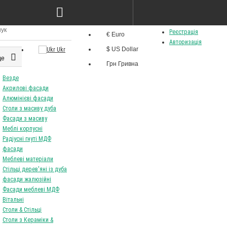
 ясен лак cream &
Стіл Best 120/160 80 ясен
 46
білий+лак
8825Грн