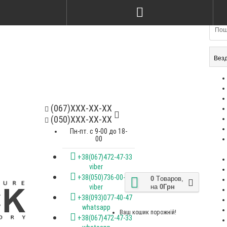
Стілець kelvin ясен nat & ameli
Стілець Kris
gray
soft bagama
2200Грн
2600Грн