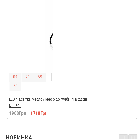
0
9
2
3
5
9
5
1
LED підсвітка Меоло / Meolo до тумби РТВ 2д2ш
MLLF01
1900Грн
1710Грн
НОВИНКА