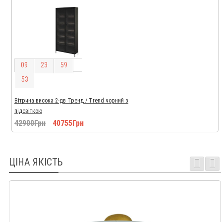
0
9
2
3
5
9
5
1
Вітрина висока 2-дв Тренд / Trend чорний з
підсвіткою
42900Грн
40755Грн
ЦІНА ЯКІСТЬ