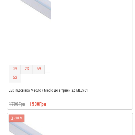
0
9
2
3
5
9
5
1
LED підсвітка Меоло / Meolo до вітрини 2д MLLV01
1700Грн
1530Грн
-10 %