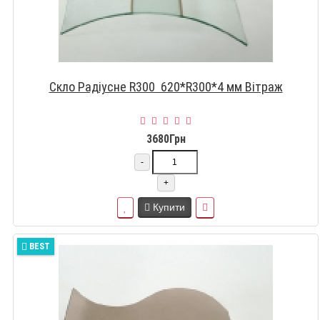
Скло Радіусне R300 620*R300*4 мм Вітраж
3680Грн
-
+
Купити
BEST