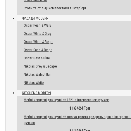
Столи письмові
Столи та стільці комплектами в інтер'єрі
ФАСАДИ MODERN
Oscar Pearl & WaiB
Oscar White & Gray
Oscar White & Beige
Oscar Cash & Beige
Oscar Best & Blue
Nikolas Grey & Decape
Nikolas Walnut Itali
Nikolas White
KITCHENS MODERN
Меблі корпусні для кухні № 1221 з інтегрованою ручкою
116424Грн
Меблі корпусні для кухні № тисяча триста тридцять одна з інтегрова
ручкою