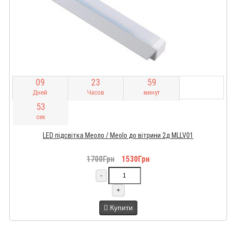
0
9
2
3
5
9
Дней
Часов
минут
5
1
сек
LED підсвітка Меоло / Meolo до вітрини 2д MLLV01
1700Грн
1530Грн
-
+
Купити