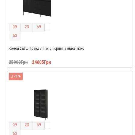
0
9
2
3
5
9
5
1
Комод 2д3ш Тренд / Trend чорний з підсвіткою
25900Грн
24605Грн
-5 %
0
9
2
3
5
9
5
1