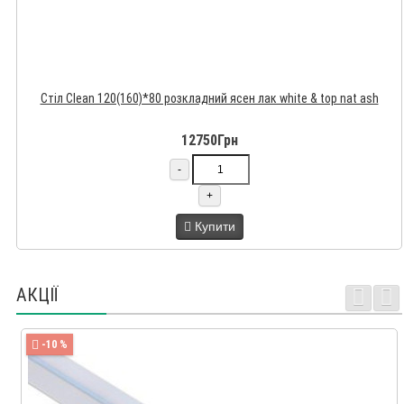
Стіл Clean 120(160)*80 розкладний ясен лак white & top nat ash
12750Грн
-
+
Купити
АКЦІЇ
-10 %