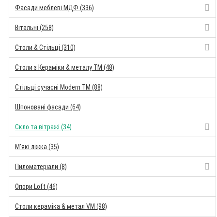
Фасади меблеві МДФ (336)
Вітальні (258)
Столи & Стільці (310)
Столи з Кераміки & металу TM (48)
Стільці сучасні Modern TM (88)
Шпоновані фасади (64)
Скло та вітражі (34)
М'які ліжка (35)
Пиломатеріали (8)
Опори Loft (46)
Столи кераміка & метал VM (98)