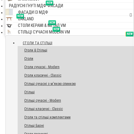
NEW
РАДІУСНІ ГНУТІ МДФ ФАСАДИ
ФАСАДИ ІЗ МДФ
NEW
OAKLAND
NEW
СТОЛИ КЕРАМІ & МЕТАЛ VM
NEW
СТІЛЬЦІ СУЧАСНІ MODERN VM
TOP
NEW
NEW
NEW
СТОЛИ ТА СТІЛЬЦІ
Столи & Стільці
Столи
Столи сучасні - Modern
Столи класичні - Classic
Стільці сучасні з м'якою спинкою
Стільці
Стільці сучасні - Modern
Стільці класичні - Classic
Столи та стільці комплектами
Стільці Барні