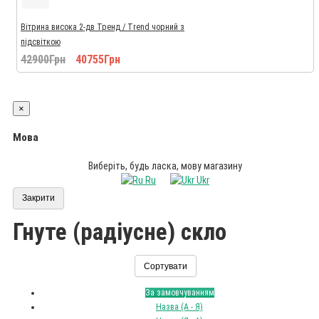
Вітрина висока 2-дв Тренд / Trend чорний з
підсвіткою
42900Грн
40755Грн
×
Мова
Виберіть, будь ласка, мову магазину
Ru
Ukr
Закрити
Гнуте (радіусне) скло
Сортувати
За замовчуванням
Назва (А - Я)