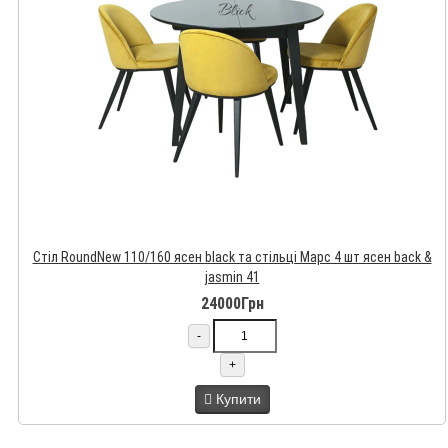
Стіл RoundNew 110/160 ясен black та стільці Марс 4 шт ясен back &
jasmin 41
24000Грн
-
+
Купити