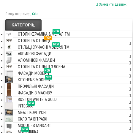
Замовити дзвінок
Я ищу, например,
Стіл
КАТЕГОРІЇ
NEW
СТОЛИ КЕРАМІКА & МЕТАЛ TM
TOP
СТОЛИ ТА СТІЛЬЦІ
NEW
СТІЛЬЦІ СУЧАСНІ MODERN TM
АКРИЛОВІ ФАСАДИ
АЛЮМІНІЄВІ ФАСАДИ
СТОЛИ ТА СТІЛЬЦІ З ЯСЕНА
NEW
ФАСАДИ MODERN
NEW
KITCHENS MODERN
ПРОФІЛЬНІ ФАСАДИ
ФАСАДИ З МАСИВУ
BOSTON WHITE & GOLD
NEW
INTEGRA
МЕБЛІ КОРПУСНІ
СКЛО ТА ВІТРАЖІ
MODUL - STANDART
NEW
М'ЯКІ ЛІЖКА