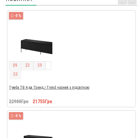
-5 %
0
9
2
3
5
9
5
1
Тумба ТВ 4-дв Тренд / Trend чорний з підсвіткою
22900Грн
21755Грн
-5 %