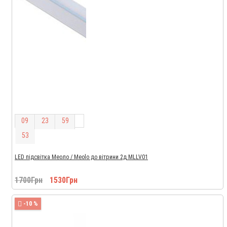
0
9
2
3
5
9
5
1
LED підсвітка Меоло / Meolo до вітрини 2д MLLV01
1700Грн
1530Грн
-10 %