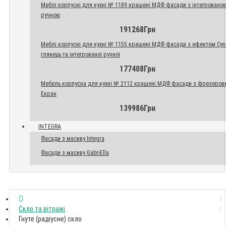
Меблі корпусні для кухні № 1189 крашені МДФ фасади з інтегровано
ручною
191268Грн
Меблі корпусні для кухні № 1155 крашені МДФ фасади з ефектом Су
глянець та інтегрованої ручної
177408Грн
Мебель корпусна для кухні № 2112 крашені МДФ фасади з фрезеров
Екран
139986Грн
INTEGRA
Фасади з масиву Integra
Фасади з масиву GabriElla
Скло та вітражі
Гнуте (радіусне) скло