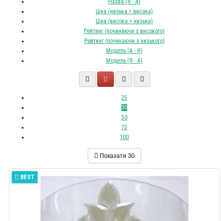
Назва (Я - А)
Ціна (низька > висока)
Ціна (висока > низька)
Рейтинг (починаючи з високого)
Рейтинг (починаючи з низького)
Модель (А - Я)
Модель (Я - А)
25
30
50
75
100
Показати
30
BEST