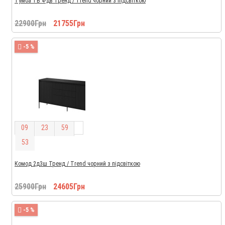
Тумба ТВ 4-дв Тренд / Trend чорний з підсвіткою
22900Грн
21755Грн
-5 %
0
9
2
3
5
9
5
1
Комод 2д3ш Тренд / Trend чорний з підсвіткою
25900Грн
24605Грн
-5 %