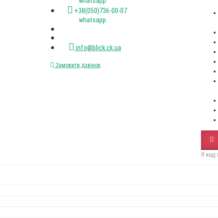
(067)XXX-XX-XX
(050)XXX-XX-XX
Стіл RoundNew 110(160)
Стілець Dall
розкладний ясен лак венге
black
Пн-пт. с 9-00 до 18-00
12650Грн
2500Грн
+38(067)472-47-33 viber
+38(050)736-00-07 viber
+38(093)077-40-47 whatsapp
+38(067)472-47-33 whatsapp
+38(050)736-00-07 whatsapp
info@blick.ck.ua