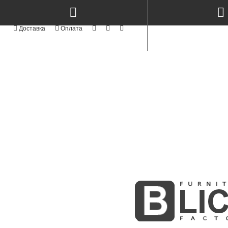
КАТЕГОРІЇ
NEW
СТОЛИ КЕРАМІКА & МЕТАЛ TM
TOP
СТОЛИ ТА СТІЛЬЦІ
NEW
СТІЛЬЦІ СУЧАСНІ MODERN TM
АКРИЛОВІ ФАСАДИ
АЛЮМІНІЄВІ ФАСАДИ
СТОЛИ ТА СТІЛЬЦІ З ЯСЕНА
NEW
ФАСАДИ MODERN
NEW
KITCHENS MODERN
ПРОФІЛЬНІ ФАСАДИ
ФАСАДИ З МАСИВУ
BOSTON WHITE & GOLD
NEW
INTEGRA
МЕБЛІ КОРПУСНІ
СКЛО ТА ВІТРАЖІ
MODUL - STANDART
NEW
М'ЯКІ ЛІЖКА
NEW
РАДІУСНІ ГНУТІ МДФ ФАСАДИ
ФАСАДИ ІЗ МДФ
NEW