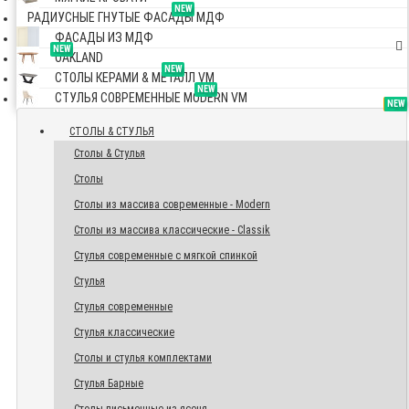
NEW
РАДИУСНЫЕ ГНУТЫЕ ФАСАДЫ МДФ
ФАСАДЫ ИЗ МДФ
NEW
OAKLAND
NEW
СТОЛЫ КЕРАМИ & МЕТАЛЛ VM
NEW
СТУЛЬЯ СОВРЕМЕННЫЕ MODERN VM
TOP
NEW
NEW
NEW
СТОЛЫ & СТУЛЬЯ
Столы & Стулья
Столы
Столы из массива современные - Modern
Столы из массива классические - Classik
Стулья современные с мягкой спинкой
Стулья
Стулья современные
Стулья классические
Столы и стулья комплектами
Стулья Барные