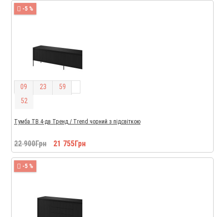
-5 %
0
9
2
3
5
9
5
1
Тумба ТВ 4-дв Тренд / Trend чорний з підсвіткою
22 900Грн
21 755Грн
-5 %