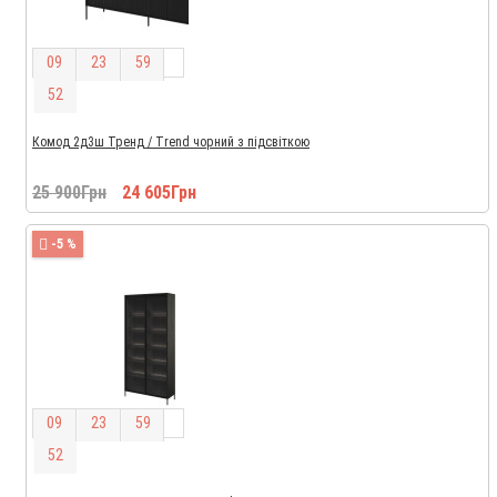
0
9
2
3
5
9
5
1
Комод 2д3ш Тренд / Trend чорний з підсвіткою
25 900Грн
24 605Грн
-5 %
0
9
2
3
5
9
5
1