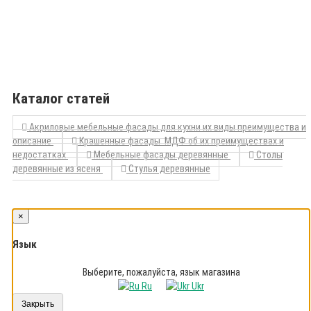
Каталог статей
Акриловые мебельные фасады для кухни их виды преимущества и
описание
Крашенные фасады МДФ об их преимуществах и
недостатках
Мебельные фасады деревянные
Столы
деревянные из ясеня
Стулья деревянные
×
Язык
Выберите, пожалуйста, язык магазина
Ru
Ukr
Закрыть