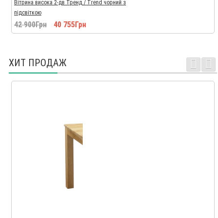
Вітрина висока 2-дв Тренд / Trend чорний з
підсвіткою
42 900Грн
40 755Грн
ХИТ ПРОДАЖ