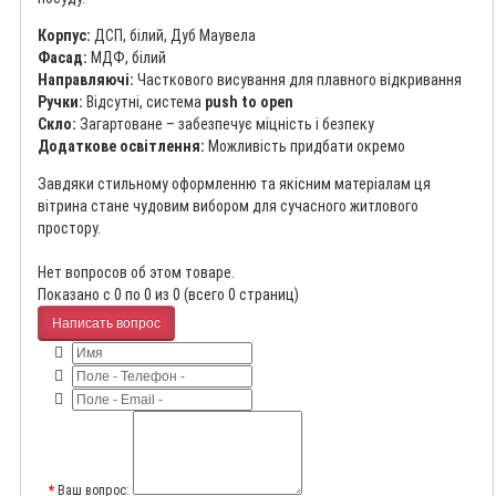
Корпус:
ДСП, білий, Дуб Маувела
Фасад:
МДФ, білий
Направляючі:
Часткового висування для плавного відкривання
Ручки:
Відсутні, система
push to open
Скло:
Загартоване – забезпечує міцність і безпеку
Додаткове освітлення:
Можливість придбати окремо
Завдяки стильному оформленню та якісним матеріалам ця
вітрина стане чудовим вибором для сучасного житлового
простору.
Нет вопросов об этом товаре.
Показано с 0 по 0 из 0 (всего 0 страниц)
Написать вопрос
Ваш вопрос: