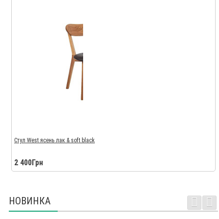
Стул West ясень лак & soft black
2 400Грн
НОВИНКА