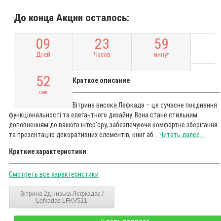
До конца Акции осталось:
0
9
2
3
5
9
Дней
Часов
минут
5
1
Краткое описание
сек
Вітрина висока Лефкада – це сучасне поєднання
функціональності та елегантного дизайну. Вона стане стильним
доповненням до вашого інтер’єру, забезпечуючи комфортне зберігання
та презентацію декоративних елементів, книг аб...
Читать далее...
Краткие характеристики
Смотреть все характеристики
Вітрина 2д низька Лефкадас /
Lefkadas LFKV521