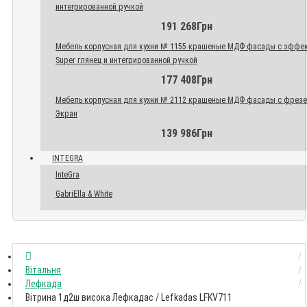
интегрированной ручкой
191 268Грн
Мебель корпусная для кухни № 1155 крашеные МДФ фасады с эффе
Super глянец и интегрированной ручкой
177 408Грн
Мебель корпусная для кухни № 2112 крашеные МДФ фасады с фрез
Экран
139 986Грн
INTEGRA
InteGra
GabriElla & White
Вітальня
Лефкада
Вітрина 1д2ш висока Лефкадас / Lefkadas LFKV711