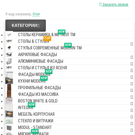
Заказать звонок
Я ищу, например,
Стол
КАТЕГОРИИ
NEW
СТОЛЫ КЕРАМИКА & МЕТАЛЛ TM
TOP
СТОЛЫ & СТУЛЬЯ
NEW
СТУЛЬЯ СОВРЕМЕННЫЕ MODERN TM
АКРИЛОВЫЕ ФАСАДЫ
АЛЮМИНИЕВЫЕ ФАСАДЫ
СТОЛЫ И СТУЛЬЯ ИЗ ЯСЕНЯ
NEW
ФАСАДЫ MODERN
NEW
КУХНИ MODERN
ПРОФИЛЬНЫЕ ФАСАДЫ
ФАСАДЫ ИЗ МАССИВА
BOSTON WHITE & GOLD
NEW
INTEGRA
МЕБЕЛЬ КОРПУСНАЯ
СТЕКЛО И ВИТРАЖИ
MODUL - STANDART
NEW
МЯГКИЕ КРОВАТИ