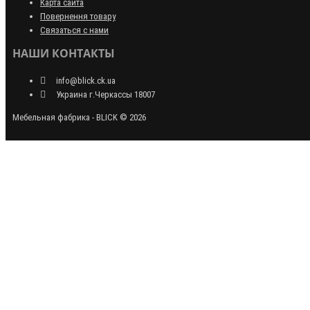
Карта сайта
Повернення товару
Связаться с нами
НАШИ КОНТАКТЫ
info@blick.ck.ua
Украина г.Черкассы 18007
Мебельная фабрика - BLICK © 2026