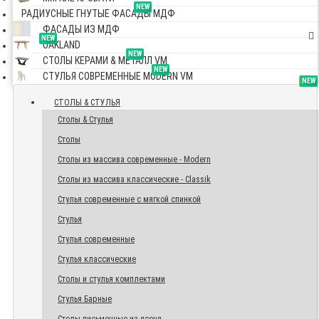
NEW
РАДИУСНЫЕ ГНУТЫЕ ФАСАДЫ МДФ
ФАСАДЫ ИЗ МДФ
NEW
OAKLAND
NEW
СТОЛЫ КЕРАМИ & МЕТАЛЛ VM
NEW
СТУЛЬЯ СОВРЕМЕННЫЕ MODERN VM
TOP
NEW
NEW
NEW
СТОЛЫ & СТУЛЬЯ
Столы & Стулья
Столы
Столы из массива современные - Modern
Столы из массива классические - Classik
Стулья современные с мягкой спинкой
Стулья
Стулья современные
Стулья классические
Столы и стулья комплектами
Стулья Барные