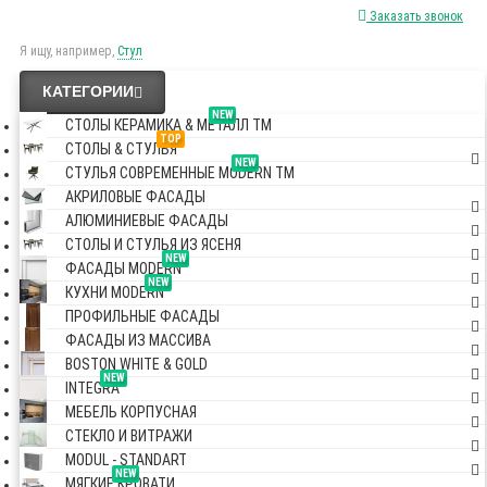
Заказать звонок
Я ищу, например,
Стул
КАТЕГОРИИ
NEW
СТОЛЫ КЕРАМИКА & МЕТАЛЛ TM
TOP
СТОЛЫ & СТУЛЬЯ
NEW
СТУЛЬЯ СОВРЕМЕННЫЕ MODERN TM
АКРИЛОВЫЕ ФАСАДЫ
АЛЮМИНИЕВЫЕ ФАСАДЫ
СТОЛЫ И СТУЛЬЯ ИЗ ЯСЕНЯ
NEW
ФАСАДЫ MODERN
NEW
КУХНИ MODERN
ПРОФИЛЬНЫЕ ФАСАДЫ
ФАСАДЫ ИЗ МАССИВА
BOSTON WHITE & GOLD
NEW
INTEGRA
МЕБЕЛЬ КОРПУСНАЯ
СТЕКЛО И ВИТРАЖИ
MODUL - STANDART
NEW
МЯГКИЕ КРОВАТИ