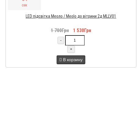
сек
LED підсвітка Меоло / Meolo до вітрини 2д MLLV01
1 700Грн
1 530Грн
-
+
В корзину