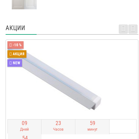
АКЦИИ
-10 %
АКЦИЯ
NEW
0
9
2
3
5
9
Дней
Часов
минут
5
4