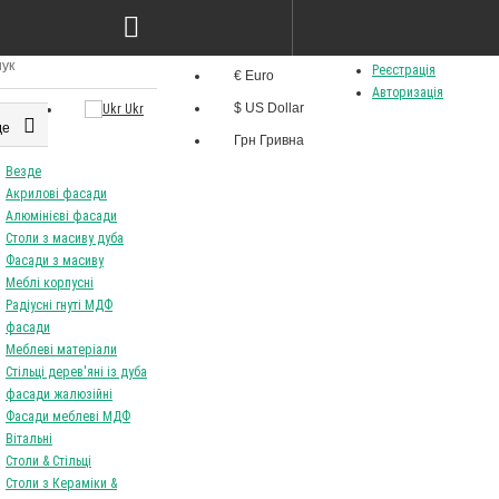
 ясен лак cream &
Стіл Best 120/160 80 ясен
 46
білий+лак
8825Грн