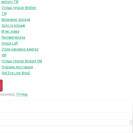
0
Tоваров,
на
0Грн
Ваш кошик порожній!