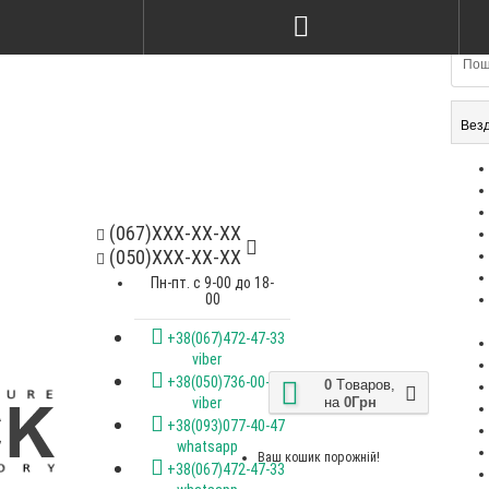
Стілець kelvin ясен nat & ameli
Стілець Kris
gray
soft bagama
2200Грн
2600Грн