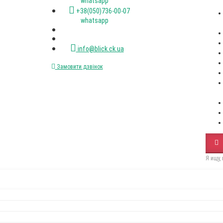
(067)XXX-XX-XX
(050)XXX-XX-XX
Пн-пт. с 9-00 до 18-00
+38(067)472-47-33 viber
+38(050)736-00-07 viber
+38(093)077-40-47 whatsapp
+38(067)472-47-33 whatsapp
+38(050)736-00-07 whatsapp
info@blick.ck.ua