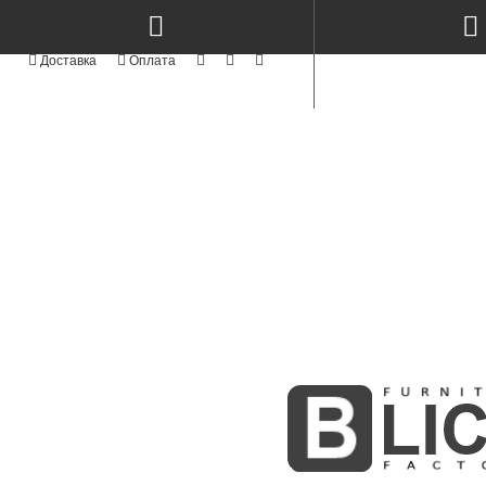
КАТЕГОРІЇ
NEW
СТОЛИ КЕРАМІКА & МЕТАЛ TM
TOP
СТОЛИ ТА СТІЛЬЦІ
NEW
СТІЛЬЦІ СУЧАСНІ MODERN TM
АКРИЛОВІ ФАСАДИ
АЛЮМІНІЄВІ ФАСАДИ
СТОЛИ ТА СТІЛЬЦІ З ЯСЕНА
NEW
ФАСАДИ MODERN
NEW
KITCHENS MODERN
Стіл RoundNew 90/130
Стіл RoundNew 110/160
ПРОФІЛЬНІ ФАСАДИ
розкладний ясен лак
розкладний з ясена лак perl
ФАСАДИ З МАСИВУ
10000Грн
12600Грн
BOSTON WHITE & GOLD
NEW
INTEGRA
МЕБЛІ КОРПУСНІ
СКЛО ТА ВІТРАЖІ
MODUL - STANDART
NEW
М'ЯКІ ЛІЖКА
NEW
РАДІУСНІ ГНУТІ МДФ ФАСАДИ
ФАСАДИ ІЗ МДФ
NEW