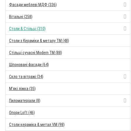
Фасади меблеві МДФ (336)
Вітальні (258)
Столи & Стільці (310)
Столи з Кераміки & металу TM (48)
Стільці сучасні Modern TM (88)
Шпоновані фасади (64)
Скло та вітражі (34)
М'які ліжка (35)
Пиломатеріали (8)
Опори Loft (46)
Столи кераміка & метал VM (98)