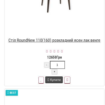
Стіл RoundNew 110(160) розкладний ясен лак венге
12650Грн
-
+
Купити
BEST