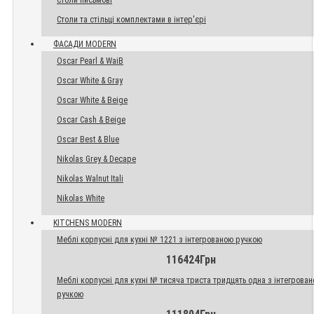
Столи письмові
Столи та стільці комплектами в інтер'єрі
ФАСАДИ MODERN
Oscar Pearl & WaiB
Oscar White & Gray
Oscar White & Beige
Oscar Cash & Beige
Oscar Best & Blue
Nikolas Grey & Decape
Nikolas Walnut Itali
Nikolas White
KITCHENS MODERN
Меблі корпусні для кухні № 1221 з інтегрованою ручкою
116424Грн
Меблі корпусні для кухні № тисяча триста тридцять одна з інтегрова
ручкою