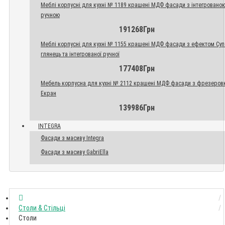
Меблі корпусні для кухні № 1189 крашені МДФ фасади з інтегровано
ручною
191268Грн
Меблі корпусні для кухні № 1155 крашені МДФ фасади з ефектом Су
глянець та інтегрованої ручної
177408Грн
Мебель корпусна для кухні № 2112 крашені МДФ фасади з фрезеров
Екран
139986Грн
INTEGRA
Фасади з масиву Integra
Фасади з масиву GabriElla
Столи & Стільці
Столи