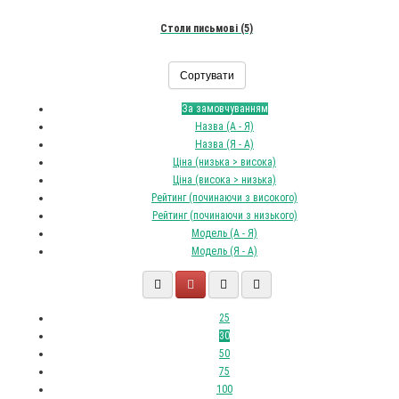
Столи письмові (5)
Сортувати
За замовчуванням
Назва (А - Я)
Назва (Я - А)
Ціна (низька > висока)
Ціна (висока > низька)
Рейтинг (починаючи з високого)
Рейтинг (починаючи з низького)
Модель (А - Я)
Модель (Я - А)
25
30
50
75
100