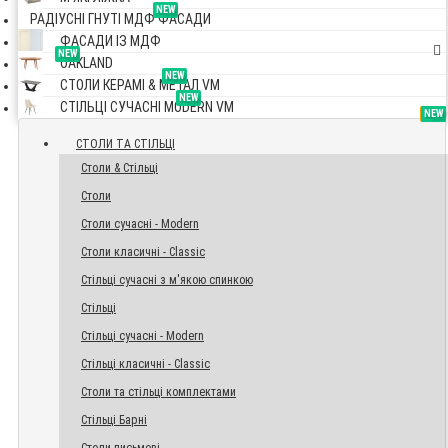
NEW
РАДІУСНІ ГНУТІ МДФ ФАСАДИ
ФАСАДИ ІЗ МДФ
NEW
OAKLAND
NEW
СТОЛИ КЕРАМІ & МЕТАЛ VM
NEW
СТІЛЬЦІ СУЧАСНІ MODERN VM
TOP
NEW
NEW
NEW
СТОЛИ ТА СТІЛЬЦІ
Столи & Стільці
Столи
Столи сучасні - Modern
Столи класичні - Classic
Стільці сучасні з м'якою спинкою
Стільці
Стільці сучасні - Modern
Стільці класичні - Classic
Столи та стільці комплектами
Стільці Барні