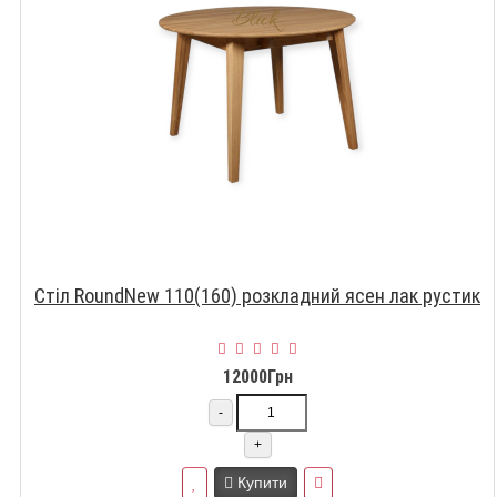
Стіл RoundNew 110(160) розкладний ясен лак рустик
12000Грн
-
+
Купити