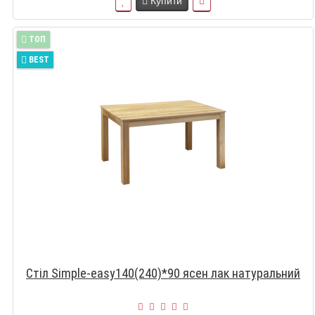
Купити
TOП
BEST
Стіл Simple-easy140(240)*90 ясен лак натуральний