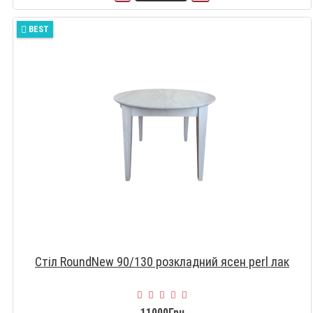
BEST
Стіл RoundNew 90/130 розкладний ясен perl лак
11000Грн