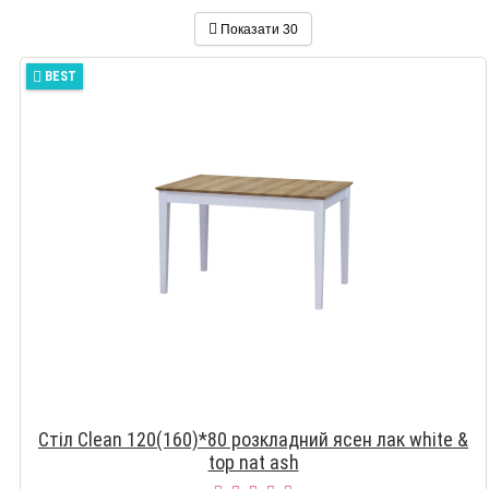
Показати
30
BEST
Стіл Clean 120(160)*80 розкладний ясен лак white &
top nat ash