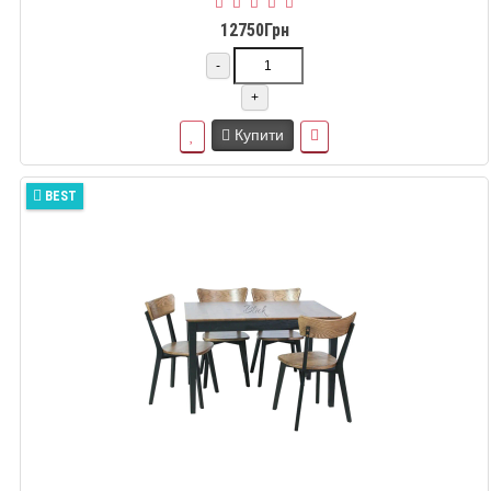
12750Грн
-
+
Купити
BEST