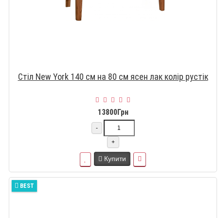
Стіл New York 140 см на 80 см ясен лак колір рустік
13800Грн
-
+
Купити
BEST