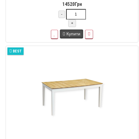
14520Грн
-
+
Купити
BEST