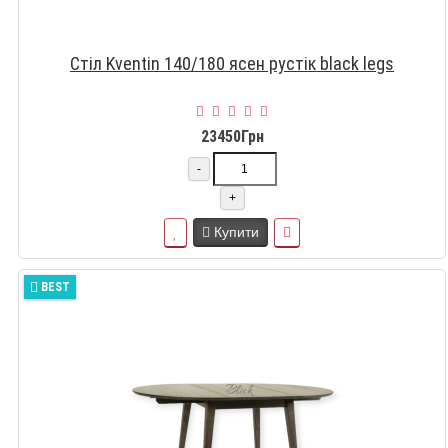
Стіл Kventin 140/180 ясен рустік black legs
23450Грн
-
+
Купити
BEST