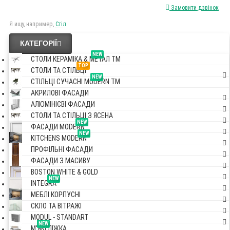
Замовити дзвінок
Я ищу, например,
Стіл
КАТЕГОРІЇ
NEW
СТОЛИ КЕРАМІКА & МЕТАЛ TM
TOP
СТОЛИ ТА СТІЛЬЦІ
NEW
СТІЛЬЦІ СУЧАСНІ MODERN TM
АКРИЛОВІ ФАСАДИ
АЛЮМІНІЄВІ ФАСАДИ
СТОЛИ ТА СТІЛЬЦІ З ЯСЕНА
NEW
ФАСАДИ MODERN
NEW
KITCHENS MODERN
ПРОФІЛЬНІ ФАСАДИ
ФАСАДИ З МАСИВУ
BOSTON WHITE & GOLD
NEW
INTEGRA
МЕБЛІ КОРПУСНІ
СКЛО ТА ВІТРАЖІ
MODUL - STANDART
NEW
М'ЯКІ ЛІЖКА