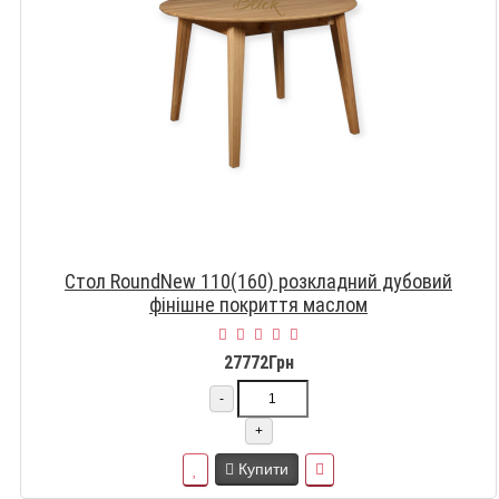
Стол RoundNew 110(160) розкладний дубовий
фінішне покриття маслом
27772Грн
-
+
Купити