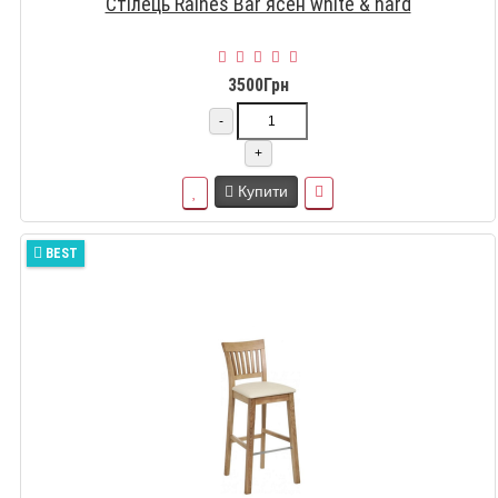
Стілець Raines Bar ясен white & hard
3500Грн
-
+
Купити
BEST