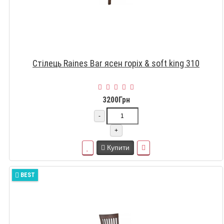
Стілець Raines Bar ясен горіх & soft king 310
3200Грн
-
+
Купити
BEST