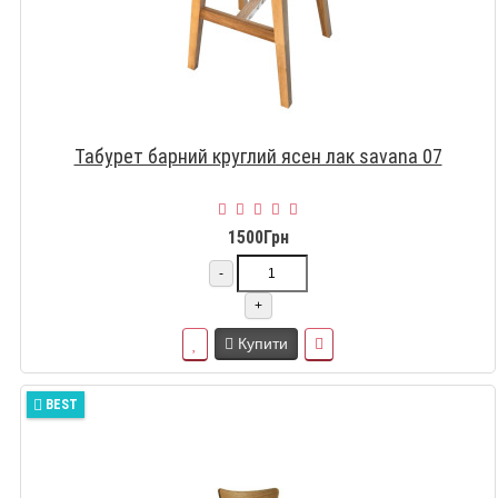
Табурет барний круглий ясен лак savana 07
1500Грн
-
+
Купити
BEST