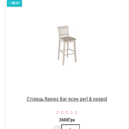
BEST
Стілець Raines Bar ясен perl & neapol
3600Грн