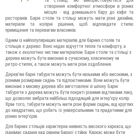
та стільці, які використовуються для
створення комфортної атмосфери в різних
місцях - від домашнього бару до кафе та
ресторанів. Барні столи та стільці можуть мати різні дизайни,
матеріали та колірні рішення, щоб відповідати стилю
приміщення та перевагам власників.
Одним із найпопулярніших матеріалів для барних столів та
стільців є дерево. Воно надає відчуття тепла та комфорту, а
також є екологічно чистим матеріалом. Барні столи та стільці з
дерева можуть бути виконані в сучасному, класичному чи
ретро-стилях, а також можуть мати різні оздоблення.
Дерев'яні барні табурети можуть бути низькими або високими, з
різними розмірами сидінь та підлокітниками. Вони можуть бути
виконані з масиву дерева або виготовлені зі шпону. Барні
табурети з дерева можуть бути покриті різними відтінками лаку,
що дозволяє вибрати найбільш підходящий для інтер'єру колір.
Крім того, табурети можуть мати різні форми сидінь, від круглих
до квадратних, що робить їх універсальними та придатними для
різних інтер'єрів.
Для барних стільців характерна наявність високого каркаса, що
піднімає сидіння над рівнем барної стійки. Каркас може бути