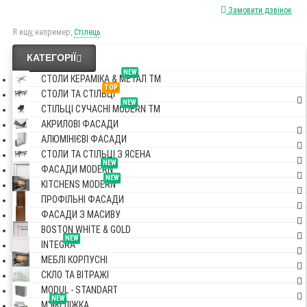
Замовити дзвінок
Я ищу, например,
Стілець
КАТЕГОРІЇ
NEW
СТОЛИ КЕРАМІКА & МЕТАЛ TM
TOP
СТОЛИ ТА СТІЛЬЦІ
NEW
СТІЛЬЦІ СУЧАСНІ MODERN TM
АКРИЛОВІ ФАСАДИ
АЛЮМІНІЄВІ ФАСАДИ
СТОЛИ ТА СТІЛЬЦІ З ЯСЕНА
NEW
ФАСАДИ MODERN
NEW
KITCHENS MODERN
ПРОФІЛЬНІ ФАСАДИ
ФАСАДИ З МАСИВУ
BOSTON WHITE & GOLD
NEW
INTEGRA
МЕБЛІ КОРПУСНІ
СКЛО ТА ВІТРАЖІ
MODUL - STANDART
NEW
М'ЯКІ ЛІЖКА