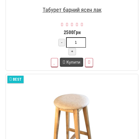
Табурет барний ясен лак
2500Грн
-
+
Купити
BEST