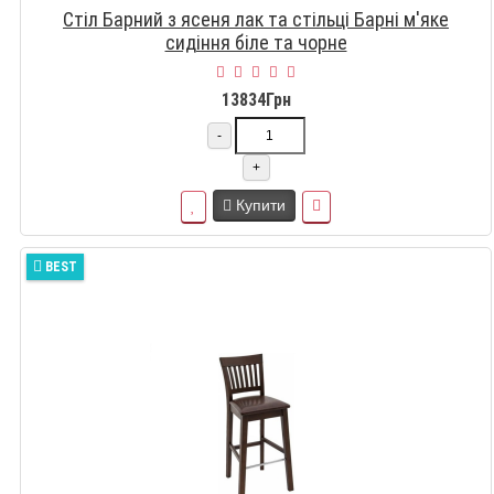
Стіл Барний з ясеня лак та стільці Барні м'яке
сидіння біле та чорне
13834Грн
-
+
Купити
BEST