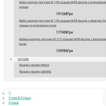
Меблі корпусні для кухні № 1189 крашені МДФ фасади з інтегровано
ручною
191268Грн
Меблі корпусні для кухні № 1155 крашені МДФ фасади з ефектом Су
глянець та інтегрованої ручної
177408Грн
Мебель корпусна для кухні № 2112 крашені МДФ фасади з фрезеров
Екран
139986Грн
INTEGRA
Фасади з масиву Integra
Фасади з масиву GabriElla
Столи & Стільці
Стільці