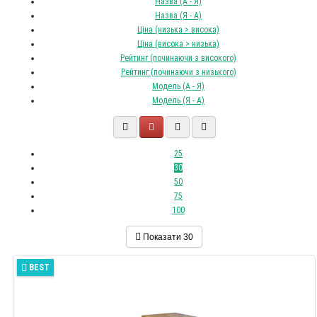
Назва (А - Я)
Назва (Я - А)
Ціна (низька > висока)
Ціна (висока > низька)
Рейтинг (починаючи з високого)
Рейтинг (починаючи з низького)
Модель (А - Я)
Модель (Я - А)
25
30
50
75
100
Показати
30
BEST