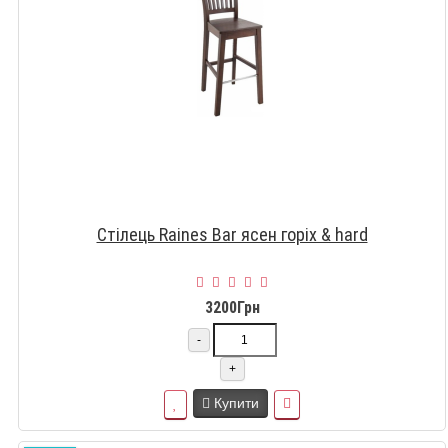
Стілець Raines Bar ясен горіх & hard
3200Грн
-
+
Купити