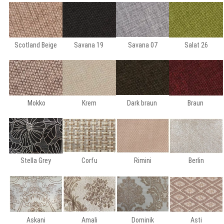
Scotland Beige
Savana 19
Savana 07
Salat 26
Mokko
Krem
Dark braun
Braun
Stella Grey
Corfu
Rimini
Berlin
Askani
Amali
Dominik
Asti