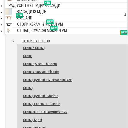
NEW
РАДІУСНІ ГНУТІ МДФ ФАСАДИ
ФАСАДИ ІЗ МДФ
NEW
OAKLAND
NEW
СТОЛИ КЕРАМІ & МЕТАЛ VM
NEW
СТІЛЬЦІ СУЧАСНІ MODERN VM
TOP
NEW
NEW
NEW
СТОЛИ ТА СТІЛЬЦІ
Столи & Стільці
Столи
Столи сучасні - Modern
Столи класичні - Classic
Стільці сучасні з м'якою спинкою
Стільці
Стільці сучасні - Modern
Стільці класичні - Classic
Столи та стільці комплектами
Стільці Барні