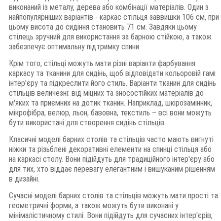
виконаний із металу, дерева або комбінації матеріалів. Один з
найпопулярніших варіантів - каркас стільця заввишки 106 см, при
цьому висота до сидіння становить 71 см. Завдяки цьому
стілець зручний для використання за барною стійкою, а також
забезпечує оптимальну підтримку спини.
Крім того, стільці можуть мати різні варіанти фарбування
каркасу та тканини для сидінь, щоб відповідати кольоровій гамі
інтер'єру та підкреслити його стиль. Варіанти тканин для сидінь
стільців величезні: від міцних та зносостійких матеріалів до
м'яких та приємних на дотик тканин. Наприклад, шкірозамінник,
мікрофібра, велюр, льон, бавовна, текстиль – всі вони можуть
бути використані для створення сидінь стільців.
Класичні моделі барних столів та стільців часто мають вигнуті
ніжки та різьблені декоративні елементи на спинці стільця або
на каркасі столу. Вони підійдуть для традиційного інтер'єру або
для тих, хто віддає перевагу елегантним і вишуканим рішенням
в дизайні.
Сучасні моделі барних столів та стільців можуть мати прості та
геометричні форми, а також можуть бути виконані у
мінімалістичному стилі. Вони підійдуть для сучасних інтер'єрів,