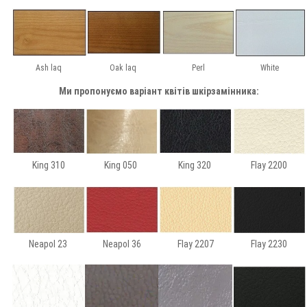
Ash laq
Oak laq
Perl
White
Ми пропонуємо варіант квітів шкірзамінника:
King 310
King 050
King 320
Flay 2200
Neapol 23
Neapol 36
Flay 2207
Flay 2230