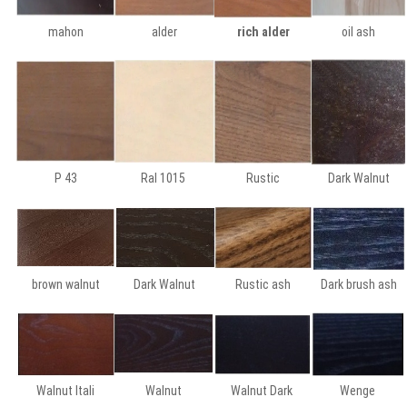
mahon
alder
rich alder
oil ash
P 43
Ral 1015
Rustic
Dark Walnut
brown walnut
Dark Walnut
Rustic ash
Dark brush ash
Walnut Itali
Walnut
Walnut Dark
Wenge