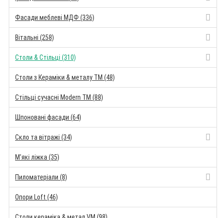
Фасади меблеві МДФ (336)
Вітальні (258)
Столи & Стільці (310)
Столи з Кераміки & металу TM (48)
Стільці сучасні Modern TM (88)
Шпоновані фасади (64)
Скло та вітражі (34)
М'які ліжка (35)
Пиломатеріали (8)
Опори Loft (46)
Столи кераміка & метал VM (98)