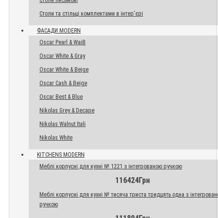
Столи письмові
Столи та стільці комплектами в інтер'єрі
ФАСАДИ MODERN
Oscar Pearl & WaiB
Oscar White & Gray
Oscar White & Beige
Oscar Cash & Beige
Oscar Best & Blue
Nikolas Grey & Decape
Nikolas Walnut Itali
Nikolas White
KITCHENS MODERN
Меблі корпусні для кухні № 1221 з інтегрованою ручкою
116424Грн
Меблі корпусні для кухні № тисяча триста тридцять одна з інтегрова
ручкою