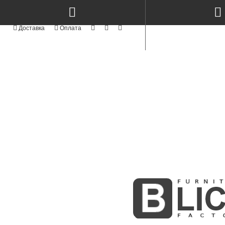
КАТЕГОРІЇ
NEW
СТОЛИ КЕРАМІКА & МЕТАЛ TM
TOP
СТОЛИ ТА СТІЛЬЦІ
NEW
СТІЛЬЦІ СУЧАСНІ MODERN TM
АКРИЛОВІ ФАСАДИ
АЛЮМІНІЄВІ ФАСАДИ
СТОЛИ ТА СТІЛЬЦІ З ЯСЕНА
NEW
ФАСАДИ MODERN
NEW
KITCHENS MODERN
Стіл RoundNew 90/130
Стіл RoundNew 110/160
ПРОФІЛЬНІ ФАСАДИ
розкладний ясен лак
розкладний з ясена лак perl
ФАСАДИ З МАСИВУ
10000Грн
12600Грн
BOSTON WHITE & GOLD
NEW
INTEGRA
МЕБЛІ КОРПУСНІ
СКЛО ТА ВІТРАЖІ
MODUL - STANDART
NEW
М'ЯКІ ЛІЖКА
NEW
РАДІУСНІ ГНУТІ МДФ ФАСАДИ
ФАСАДИ ІЗ МДФ
NEW