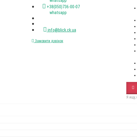
(067)XXX-XX-XX
(050)XXX-XX-XX
Пн-пт. с 9-00 до 18-00
+38(067)472-47-33 viber
+38(050)736-00-07 viber
+38(093)077-40-47 whatsapp
+38(067)472-47-33 whatsapp
+38(050)736-00-07 whatsapp
info@blick.ck.ua