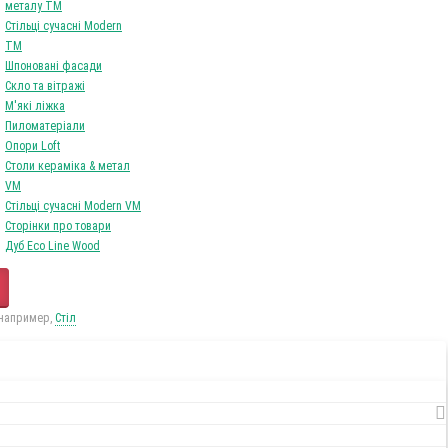
0
Tоваров,
на
0Грн
Ваш кошик порожній!