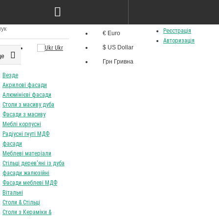
 ясен лак cream &
Стіл Best 120/160 80 ясен
 46
білий+лак
8825Грн