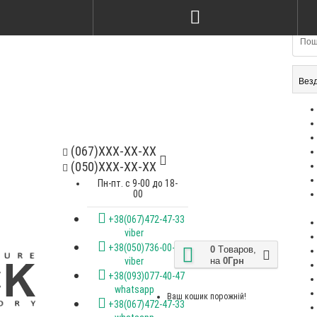
Стілець kelvin ясен nat & ameli
Стілець Kris
gray
soft bagama
2200Грн
2600Грн