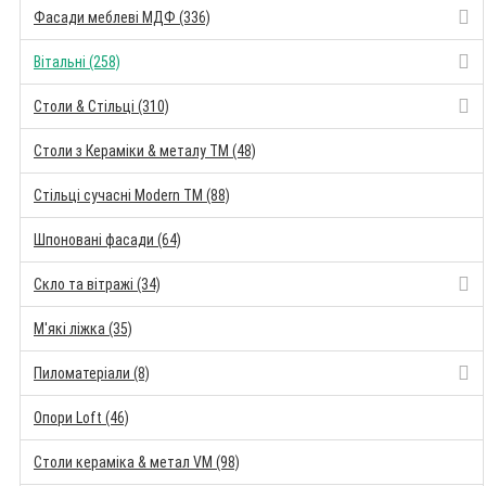
Фасади меблеві МДФ (336)
Вітальні (258)
Столи & Стільці (310)
Столи з Кераміки & металу TM (48)
Стільці сучасні Modern TM (88)
Шпоновані фасади (64)
Скло та вітражі (34)
М'які ліжка (35)
Пиломатеріали (8)
Опори Loft (46)
Столи кераміка & метал VM (98)