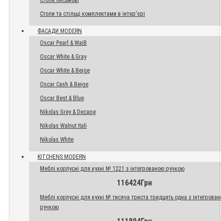
Столи письмові
Столи та стільці комплектами в інтер'єрі
ФАСАДИ MODERN
Oscar Pearl & WaiB
Oscar White & Gray
Oscar White & Beige
Oscar Cash & Beige
Oscar Best & Blue
Nikolas Grey & Decape
Nikolas Walnut Itali
Nikolas White
KITCHENS MODERN
Меблі корпусні для кухні № 1221 з інтегрованою ручкою
116424Грн
Меблі корпусні для кухні № тисяча триста тридцять одна з інтегрова
ручкою