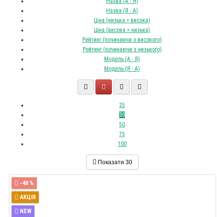
Назва (А - Я)
Назва (Я - А)
Ціна (низька > висока)
Ціна (висока > низька)
Рейтинг (починаючи з високого)
Рейтинг (починаючи з низького)
Модель (А - Я)
Модель (Я - А)
25
30
50
75
100
Показати
30
-40 %
АКЦІЯ
NEW