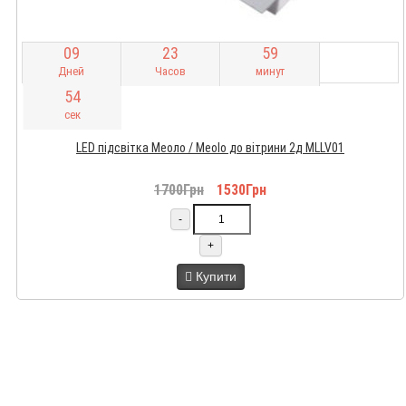
0
9
2
3
5
9
Дней
Часов
минут
5
3
сек
LED підсвітка Меоло / Meolo до вітрини 2д MLLV01
1700Грн
1530Грн
-
+
Купити