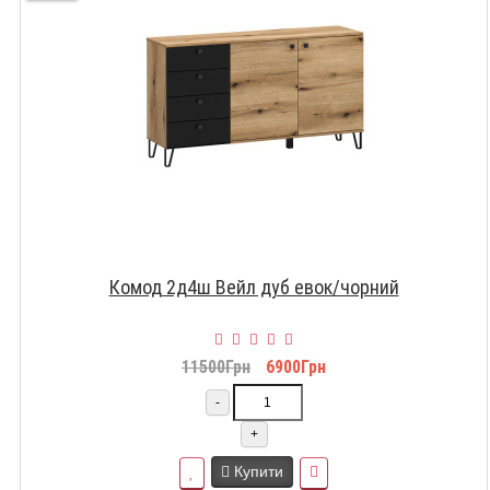
Комод 2д4ш Вейл дуб евок/чорний
11500Грн
6900Грн
-
+
Купити