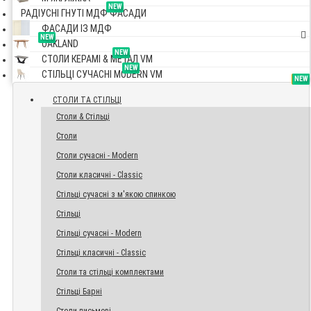
NEW
РАДІУСНІ ГНУТІ МДФ ФАСАДИ
ФАСАДИ ІЗ МДФ
NEW
OAKLAND
NEW
СТОЛИ КЕРАМІ & МЕТАЛ VM
NEW
СТІЛЬЦІ СУЧАСНІ MODERN VM
TOP
NEW
NEW
NEW
СТОЛИ ТА СТІЛЬЦІ
Столи & Стільці
Столи
Столи сучасні - Modern
Столи класичні - Classic
Стільці сучасні з м'якою спинкою
Стільці
Стільці сучасні - Modern
Стільці класичні - Classic
Столи та стільці комплектами
Стільці Барні