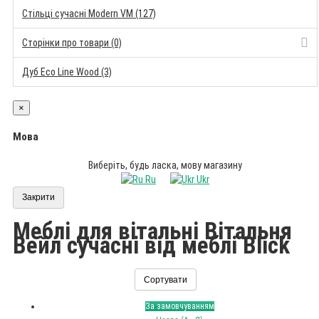
Стільці сучасні Modern VM (127)
Сторінки про товари (0)
Дуб Eco Line Wood (3)
×
Мова
Виберіть, будь ласка, мову магазину
Ru
Ukr
Закрити
Меблі для вітальні Вітальня
Вейл сучасні від меблі Blick
Сортувати
За замовчуванням