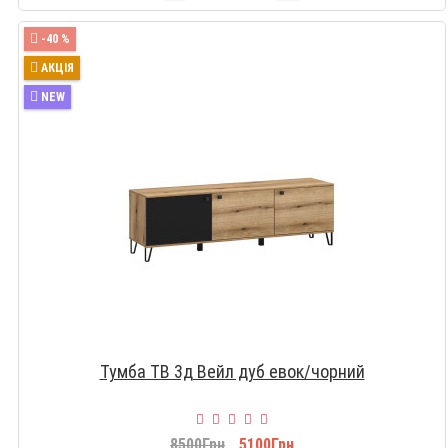
-40 %
АКЦІЯ
NEW
Тумба ТВ 3д Вейл дуб евок/чорний
8500Грн
5100Грн