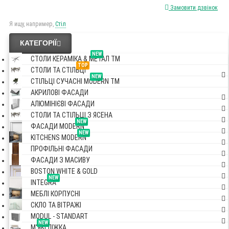
Замовити дзвінок
Я ищу, например,
Стіл
КАТЕГОРІЇ
NEW
СТОЛИ КЕРАМІКА & МЕТАЛ TM
TOP
СТОЛИ ТА СТІЛЬЦІ
NEW
СТІЛЬЦІ СУЧАСНІ MODERN TM
АКРИЛОВІ ФАСАДИ
АЛЮМІНІЄВІ ФАСАДИ
СТОЛИ ТА СТІЛЬЦІ З ЯСЕНА
NEW
ФАСАДИ MODERN
NEW
KITCHENS MODERN
ПРОФІЛЬНІ ФАСАДИ
ФАСАДИ З МАСИВУ
BOSTON WHITE & GOLD
NEW
INTEGRA
МЕБЛІ КОРПУСНІ
СКЛО ТА ВІТРАЖІ
MODUL - STANDART
NEW
М'ЯКІ ЛІЖКА