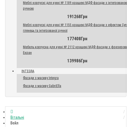
Меблі корпусні для кухні № 1189 крашені МДФ фасади з інтегровано
ручною
191268Грн
Меблі корпусні для кухні № 1155 крашені МДФ фасади з ефектом Су
глянець та інтегрованої ручної
177408Грн
Мебель корпусна для кухні № 2112 крашені МДФ фасади з фрезеров
Екран
139986Грн
INTEGRA
Фасади з масиву Integra
Фасади з масиву GabriElla
Вітальні
Вейл