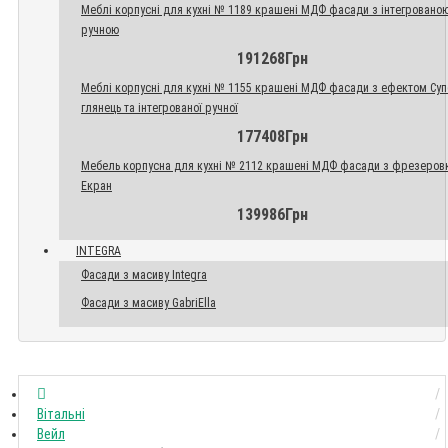
Меблі корпусні для кухні № 1189 крашені МДФ фасади з інтегровано
ручною
191268Грн
Меблі корпусні для кухні № 1155 крашені МДФ фасади з ефектом Су
глянець та інтегрованої ручної
177408Грн
Мебель корпусна для кухні № 2112 крашені МДФ фасади з фрезеров
Екран
139986Грн
INTEGRA
Фасади з масиву Integra
Фасади з масиву GabriElla
Вітальні
Вейл