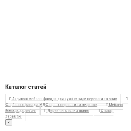
Каталог статей
Акрилові меблеві фасади для кухні їх види переваги та опис
Фарбовані фасади МДФ про їх переваги та недоліки
Меблеві
фасади дерев'яні
Дерев'яні столи з ясеня
Стільці
дерев'яні
×