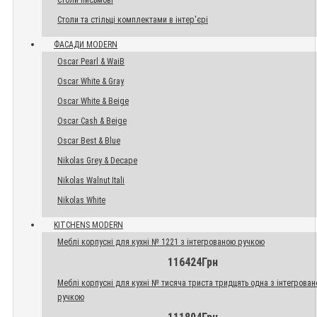
Столи письмові
Столи та стільці комплектами в інтер'єрі
ФАСАДИ MODERN
Oscar Pearl & WaiB
Oscar White & Gray
Oscar White & Beige
Oscar Cash & Beige
Oscar Best & Blue
Nikolas Grey & Decape
Nikolas Walnut Itali
Nikolas White
KITCHENS MODERN
Меблі корпусні для кухні № 1221 з інтегрованою ручкою
116424Грн
Меблі корпусні для кухні № тисяча триста тридцять одна з інтегрова
ручкою