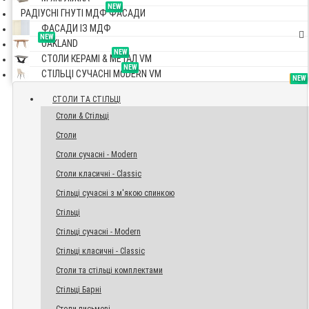
NEW
РАДІУСНІ ГНУТІ МДФ ФАСАДИ
ФАСАДИ ІЗ МДФ
NEW
OAKLAND
NEW
СТОЛИ КЕРАМІ & МЕТАЛ VM
NEW
СТІЛЬЦІ СУЧАСНІ MODERN VM
TOP
NEW
NEW
NEW
СТОЛИ ТА СТІЛЬЦІ
Столи & Стільці
Столи
Столи сучасні - Modern
Столи класичні - Classic
Стільці сучасні з м'якою спинкою
Стільці
Стільці сучасні - Modern
Стільці класичні - Classic
Столи та стільці комплектами
Стільці Барні