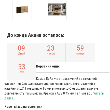
До конца Акции осталось:
0
9
2
3
5
9
Дней
Часов
минут
5
2
Короткий опис
сек
Комод Вейл – це практичний та стильний
елемент меблів для вашої спальні чи вітальні. Виготовлений з
надійного ДСП товщиною 16 мм в кольорі дуб евок, він гарантує
довговічність та міцність. Крайка з ABS 0,45 мм та 1 мм до...
Читать
далее...
Короткі характеристики