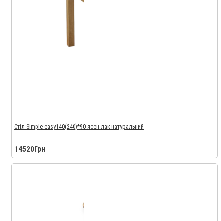
Стіл Simple-easy140(240)*90 ясен лак натуральний
14520Грн