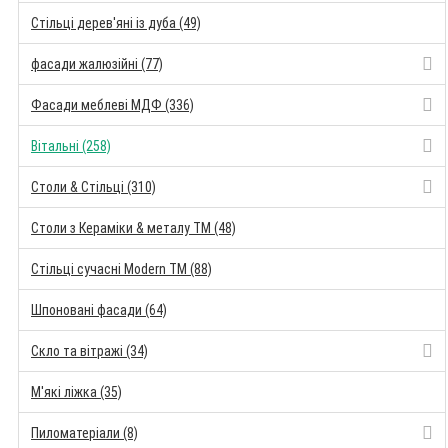
Стільці дерев'яні із дуба (49)
фасади жалюзійні (77)
Фасади меблеві МДФ (336)
Вітальні (258)
Столи & Стільці (310)
Столи з Кераміки & металу TM (48)
Стільці сучасні Modern TM (88)
Шпоновані фасади (64)
Скло та вітражі (34)
М'які ліжка (35)
Пиломатеріали (8)