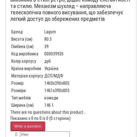
та стилю. Механізм шухляд – направляюча
телескопічна повного висування, що забезпечує
легкий доступ до збережених предметів
Бренд
Lagom
Висота (см)
80.3
Глибина (см)
39
Код виробника
000039926
Колір корпусу
дуб
Країна-виробник
Україна
Матеріал корпусу
ДСП/МДФ
Розмір
1460x390x805
Розміри
1461x390x803
Тип меблів
комоди
Ширина (см)
146.1
There are no questions about this product..
Показано з 0 по 0 із 0 (0 сторінок)
Write a question