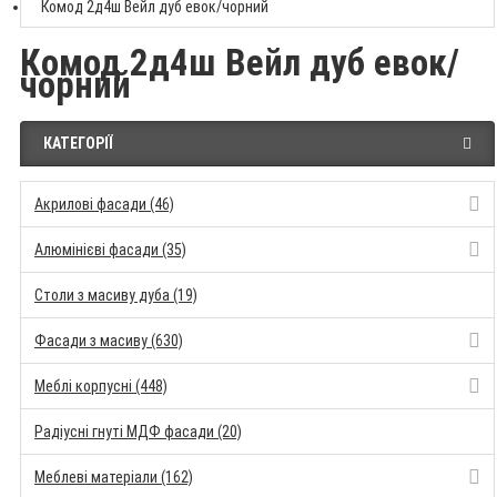
Комод 2д4ш Вейл дуб евок/чорний
Комод 2д4ш Вейл дуб евок/
чорний
КАТЕГОРІЇ
Акрилові фасади (46)
Алюмінієві фасади (35)
Столи з масиву дуба (19)
Фасади з масиву (630)
Меблі корпусні (448)
Радіусні гнуті МДФ фасади (20)
Меблеві матеріали (162)