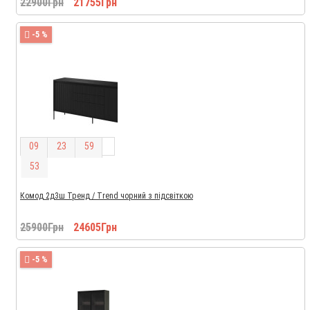
22900Грн
21755Грн
-5 %
0
9
2
3
5
9
5
2
Комод 2д3ш Тренд / Trend чорний з підсвіткою
25900Грн
24605Грн
-5 %