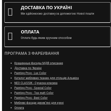
ДОСТАВКА ПО УКРАЇНІ
Ми здійснюємо доставку за допомогою Нової пошти
ОПЛАТА
Оплата будь-яким зручним способом
ПРОГРАМА З ФАРБУВАННЯ
Крашенные фасады МДФ описание
Доставка по Україні
Painting Prog - Lux Color
Каталог меблевих тканин для стільців Альміра
NEO CLASSIK - Сучасна класика
Painting Prog - Special Color
Painting Prog - Top matt Color
Painting Prog - Best Color
Меблеві фасади дерев'яні для кухні
Оплата