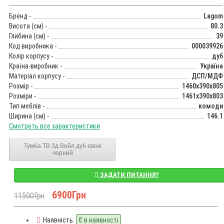
Бренд -
Lagom
Висота (см) -
80.3
Глибина (см) -
39
Код виробника -
000039926
Колір корпусу -
дуб
Країна-виробник -
Україна
Матеріал корпусу -
ДСП/МДФ
Розмір -
1460x390x805
Розміри -
1461x390x803
Тип меблів -
комоди
Ширина (см) -
146.1
Смотреть все характеристики
Тумба ТВ 3д Вейл дуб евок/
чорний
ЗАДАТИ ПИТАННЯ?
6900Грн
11500Грн
Наявність:
Є в наявності