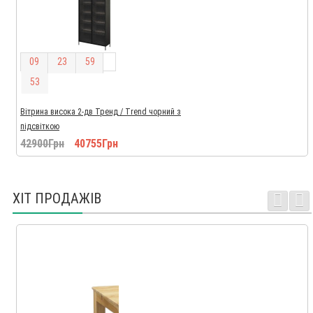
0
9
2
3
5
9
5
2
Вітрина висока 2-дв Тренд / Trend чорний з
підсвіткою
42900Грн
40755Грн
ХІТ ПРОДАЖІВ