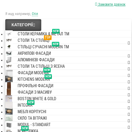
Замовити дзвінок
Я ищу, например,
Стіл
КАТЕГОРІЇ
NEW
СТОЛИ КЕРАМІКА & МЕТАЛ TM
TOP
СТОЛИ ТА СТІЛЬЦІ
NEW
СТІЛЬЦІ СУЧАСНІ MODERN TM
АКРИЛОВІ ФАСАДИ
АЛЮМІНІЄВІ ФАСАДИ
СТОЛИ ТА СТІЛЬЦІ З ЯСЕНА
NEW
ФАСАДИ MODERN
NEW
KITCHENS MODERN
ПРОФІЛЬНІ ФАСАДИ
ФАСАДИ З МАСИВУ
BOSTON WHITE & GOLD
NEW
INTEGRA
МЕБЛІ КОРПУСНІ
СКЛО ТА ВІТРАЖІ
MODUL - STANDART
NEW
М'ЯКІ ЛІЖКА