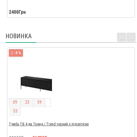
2400Грн
НОВИНКА
-5 %
0
9
2
3
5
9
5
2
Тумба ТВ 4-дв Тренд / Trend чорний з підсвіткою