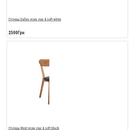
Стілець Dallas ясен лак & soft white
2500Грн
Стілець West ясен лак & soft black