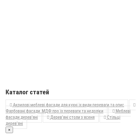
Каталог статей
Акрилові меблеві фасади для кухні їх види переваги та опис
Фарбовані фасади МДФ про їх переваги та недоліки
Меблеві
фасади дерев'яні
Дерев'яні столи з ясеня
Стільці
дерев'яні
×