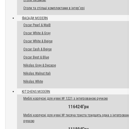
Столи письмові
Столи та стільці комплектами в інтер'єрі
ФАСАДИ MODERN
Oscar Pearl & WaiB
Oscar White & Gray
Oscar White & Beige
Oscar Cash & Beige
Oscar Best & Blue
Nikolas Grey & Decape
Nikolas Walnut Itali
Nikolas White
KITCHENS MODERN
Меблі корпусні для кухні № 1221 з інтегрованою ручкою
116424Грн
Меблі корпусні для кухні № тисяча триста тридцять одна з інтегрова
ручкою