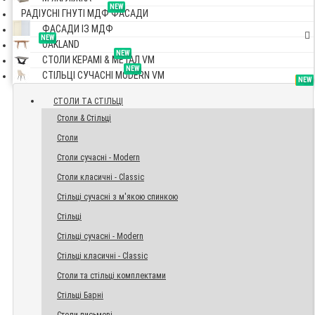
NEW
РАДІУСНІ ГНУТІ МДФ ФАСАДИ
ФАСАДИ ІЗ МДФ
NEW
OAKLAND
NEW
СТОЛИ КЕРАМІ & МЕТАЛ VM
NEW
СТІЛЬЦІ СУЧАСНІ MODERN VM
TOP
NEW
NEW
NEW
СТОЛИ ТА СТІЛЬЦІ
Столи & Стільці
Столи
Столи сучасні - Modern
Столи класичні - Classic
Стільці сучасні з м'якою спинкою
Стільці
Стільці сучасні - Modern
Стільці класичні - Classic
Столи та стільці комплектами
Стільці Барні