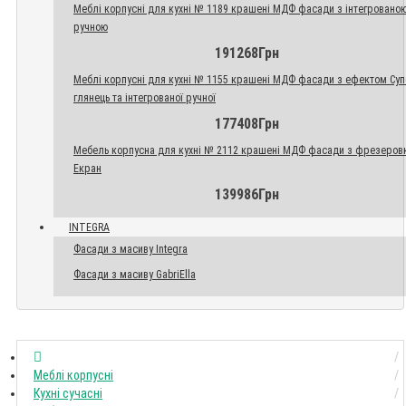
Меблі корпусні для кухні № 1189 крашені МДФ фасади з інтегровано
ручною
191268Грн
Меблі корпусні для кухні № 1155 крашені МДФ фасади з ефектом Су
глянець та інтегрованої ручної
177408Грн
Мебель корпусна для кухні № 2112 крашені МДФ фасади з фрезеров
Екран
139986Грн
INTEGRA
Фасади з масиву Integra
Фасади з масиву GabriElla
Меблі корпусні
Кухні сучасні