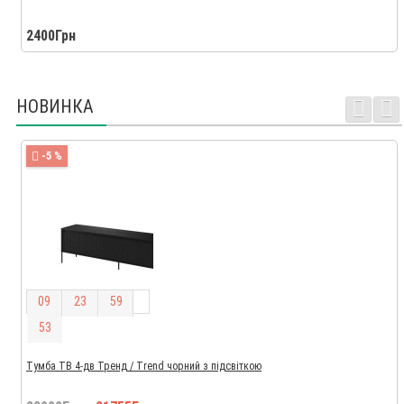
2400Грн
НОВИНКА
-5 %
0
9
2
3
5
9
5
2
Тумба ТВ 4-дв Тренд / Trend чорний з підсвіткою