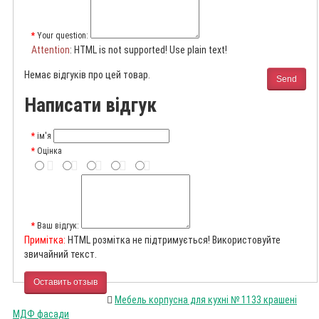
Your question:
Attention
: HTML is not supported! Use plain text!
Немає відгуків про цей товар.
Send
Написати відгук
ім'я
Оцінка
Ваш відгук:
Примітка:
HTML розмітка не підтримується! Використовуйте
звичайний текст.
Оставить отзыв
Мебель корпусна для кухні № 1133 крашені
МДФ фасади