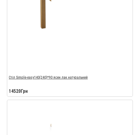
Стіл Simple-easy140(240)*90 ясен лак натуральний
14520Грн