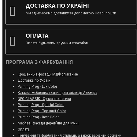
ДОСТАВКА ПО УКРАЇНІ
Ми здійснюємо доставку за допомогою Нової пошти
ОПЛАТА
Оплата будь-яким зручним способом
ПРОГРАМА З ФАРБУВАННЯ
Крашенные фасады МДФ описание
Доставка по Україні
Painting Prog - Lux Color
Каталог меблевих тканин для стільців Альміра
NEO CLASSIK - Сучасна класика
Painting Prog - Special Color
Painting Prog - Top matt Color
Painting Prog - Best Color
Меблеві фасади дерев'яні для кухні
Оплата
Тонування та фарбування стільців, а також варіанти оббивки