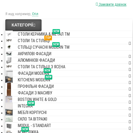
Замовити дзвінок
Я ищу, например,
Стіл
КАТЕГОРІЇ
NEW
СТОЛИ КЕРАМІКА & МЕТАЛ TM
TOP
СТОЛИ ТА СТІЛЬЦІ
NEW
СТІЛЬЦІ СУЧАСНІ MODERN TM
АКРИЛОВІ ФАСАДИ
АЛЮМІНІЄВІ ФАСАДИ
СТОЛИ ТА СТІЛЬЦІ З ЯСЕНА
NEW
ФАСАДИ MODERN
NEW
KITCHENS MODERN
ПРОФІЛЬНІ ФАСАДИ
ФАСАДИ З МАСИВУ
BOSTON WHITE & GOLD
NEW
INTEGRA
МЕБЛІ КОРПУСНІ
СКЛО ТА ВІТРАЖІ
MODUL - STANDART
NEW
М'ЯКІ ЛІЖКА