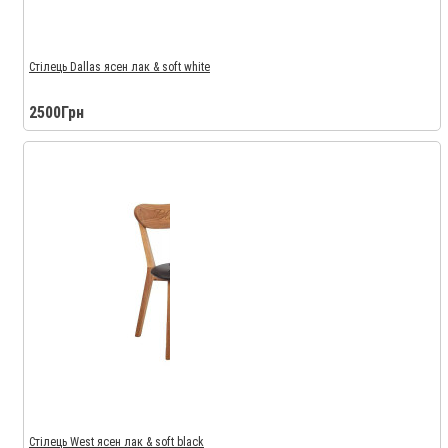
Стілець Dallas ясен лак & soft white
2500Грн
Стілець West ясен лак & soft black