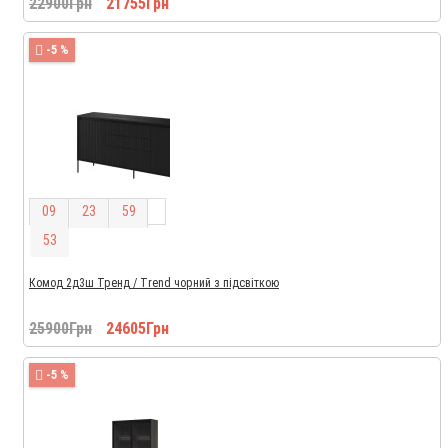
22900Грн
21755Грн
-5 %
0
9
2
3
5
9
5
2
Комод 2д3ш Тренд / Trend чорний з підсвіткою
25900Грн
24605Грн
-5 %