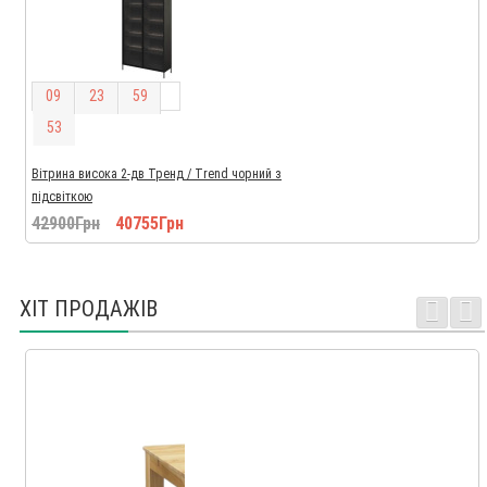
0
9
2
3
5
9
5
2
Вітрина висока 2-дв Тренд / Trend чорний з
підсвіткою
42900Грн
40755Грн
ХІТ ПРОДАЖІВ