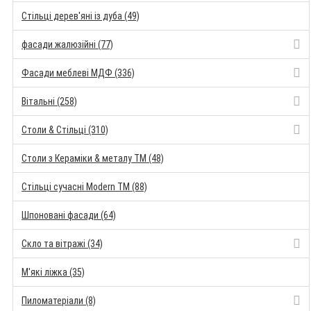
Стільці дерев'яні із дуба (49)
фасади жалюзійні (77)
Фасади меблеві МДФ (336)
Вітальні (258)
Столи & Стільці (310)
Столи з Кераміки & металу TM (48)
Стільці сучасні Modern TM (88)
Шпоновані фасади (64)
Скло та вітражі (34)
М'які ліжка (35)
Пиломатеріали (8)