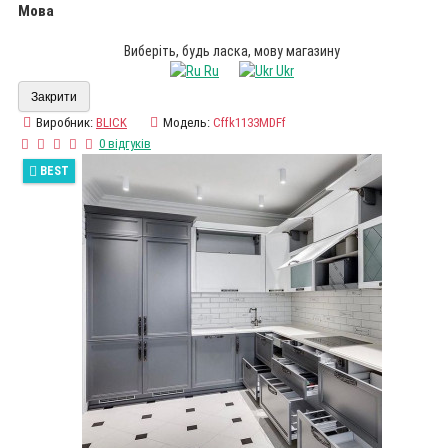
Мова
Виберіть, будь ласка, мову магазину
Ru
Ukr
Закрити
Виробник:
BLICK
Модель:
Cffk1133MDFf
0 відгуків
BEST