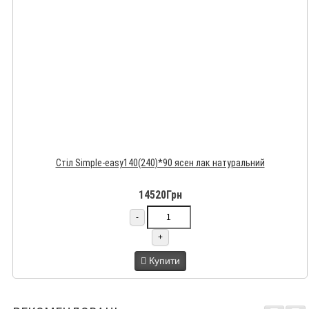
Стіл Simple-easy140(240)*90 ясен лак натуральний
14520Грн
-
+
Купити