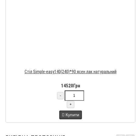
Стіл Simple-easy140(240)*90 ясен лак натуральний
14520Грн
-
+
Купити