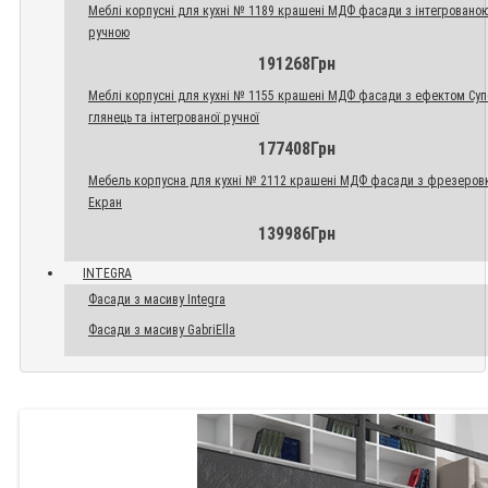
Меблі корпусні для кухні № 1189 крашені МДФ фасади з інтегровано
ручною
191268Грн
Меблі корпусні для кухні № 1155 крашені МДФ фасади з ефектом Су
глянець та інтегрованої ручної
177408Грн
Мебель корпусна для кухні № 2112 крашені МДФ фасади з фрезеров
Екран
139986Грн
INTEGRA
Фасади з масиву Integra
Фасади з масиву GabriElla