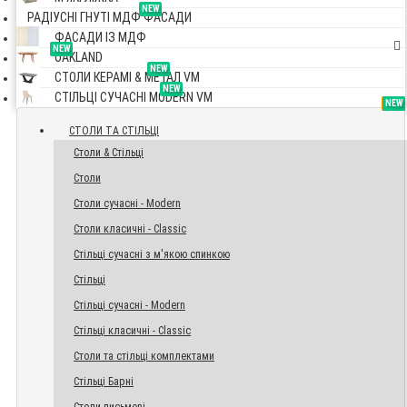
NEW
РАДІУСНІ ГНУТІ МДФ ФАСАДИ
ФАСАДИ ІЗ МДФ
NEW
OAKLAND
NEW
СТОЛИ КЕРАМІ & МЕТАЛ VM
NEW
СТІЛЬЦІ СУЧАСНІ MODERN VM
TOP
NEW
NEW
NEW
СТОЛИ ТА СТІЛЬЦІ
Столи & Стільці
Столи
Столи сучасні - Modern
Столи класичні - Classic
Стільці сучасні з м'якою спинкою
Стільці
Стільці сучасні - Modern
Стільці класичні - Classic
Столи та стільці комплектами
Стільці Барні