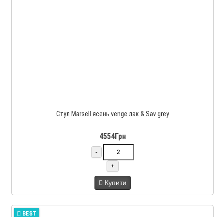
Cтул Marsell ясень venge лак & Sav grey
4554Грн
-
+
Купити
BEST