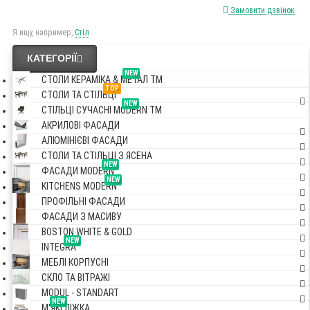
Замовити дзвінок
Я ищу, например,
Стіл
КАТЕГОРІЇ
NEW
СТОЛИ КЕРАМІКА & МЕТАЛ TM
TOP
СТОЛИ ТА СТІЛЬЦІ
NEW
СТІЛЬЦІ СУЧАСНІ MODERN TM
АКРИЛОВІ ФАСАДИ
АЛЮМІНІЄВІ ФАСАДИ
СТОЛИ ТА СТІЛЬЦІ З ЯСЕНА
NEW
ФАСАДИ MODERN
NEW
KITCHENS MODERN
ПРОФІЛЬНІ ФАСАДИ
ФАСАДИ З МАСИВУ
BOSTON WHITE & GOLD
NEW
INTEGRA
МЕБЛІ КОРПУСНІ
СКЛО ТА ВІТРАЖІ
MODUL - STANDART
NEW
М'ЯКІ ЛІЖКА