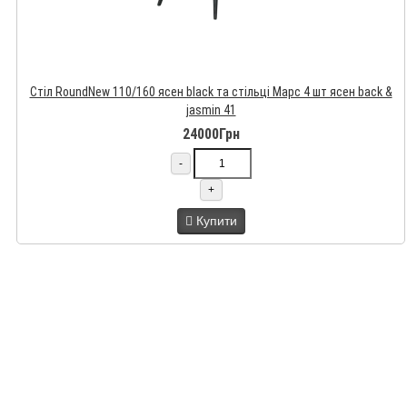
Стіл RoundNew 110/160 ясен black та стільці Марс 4 шт ясен back &
jasmin 41
24000Грн
-
+
Купити