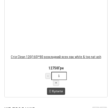
Стіл Clean 120(160)*80 розкладний ясен лак white & top nat ash
12750Грн
-
+
Купити