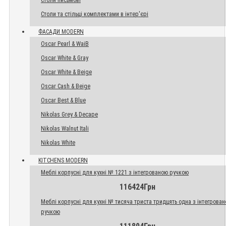
Столи письмові
Столи та стільці комплектами в інтер'єрі
ФАСАДИ MODERN
Oscar Pearl & WaiB
Oscar White & Gray
Oscar White & Beige
Oscar Cash & Beige
Oscar Best & Blue
Nikolas Grey & Decape
Nikolas Walnut Itali
Nikolas White
KITCHENS MODERN
Меблі корпусні для кухні № 1221 з інтегрованою ручкою
116424Грн
Меблі корпусні для кухні № тисяча триста тридцять одна з інтегрова
ручкою