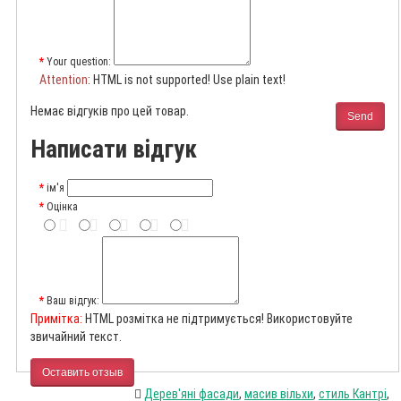
Your question:
Attention
: HTML is not supported! Use plain text!
Немає відгуків про цей товар.
Send
Написати відгук
ім'я
Оцінка
Ваш відгук:
Примітка:
HTML розмітка не підтримується! Використовуйте
звичайний текст.
Оставить отзыв
Дерев'яні фасади
,
масив вільхи
,
стиль Кантрі
,