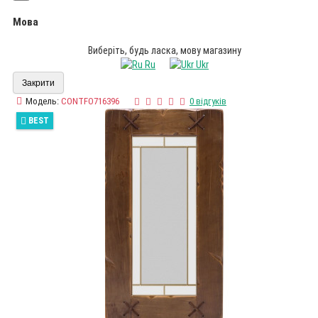
Мова
Виберіть, будь ласка, мову магазину
Ru
Ukr
Закрити
Модель:
CONTFO716396
0 відгуків
BEST