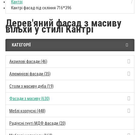
Кантрі
Кантрі фасад під скління 716*396
Дерев'яний фасад з масиву
вільхи у стилі Кантрі
КАТЕГОРІЇ
Акрилові фасади (46)
Алюмінієві фасади (35)
Столи з масиву дуба (19)
Фасади з масиву (630)
Меблі корпусні (448)
Радіусні гнуті МДФ фасади (20)