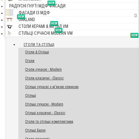
NEW
РАДІУСНІ ГНУТІ МДФ ФАСАДИ
ФАСАДИ ІЗ МДФ
NEW
OAKLAND
NEW
СТОЛИ КЕРАМІ & МЕТАЛ VM
NEW
СТІЛЬЦІ СУЧАСНІ MODERN VM
TOP
NEW
NEW
NEW
СТОЛИ ТА СТІЛЬЦІ
Столи & Стільці
Столи
Столи сучасні - Modern
Столи класичні - Classic
Стільці сучасні з м'якою спинкою
Стільці
Стільці сучасні - Modern
Стільці класичні - Classic
Столи та стільці комплектами
Стільці Барні