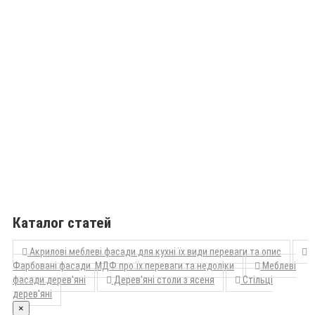
Каталог статей
Акрилові меблеві фасади для кухні їх види переваги та опис
Фарбовані фасади МДФ про їх переваги та недоліки
Меблеві
фасади дерев'яні
Дерев'яні столи з ясеня
Стільці
дерев'яні
×