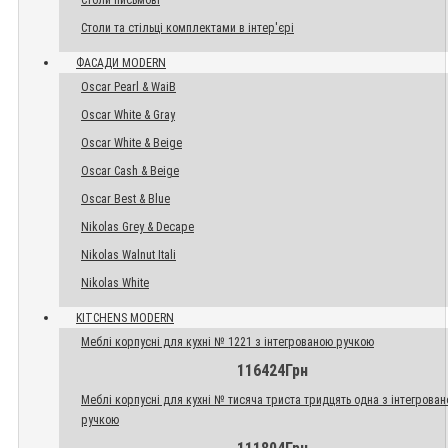
Столи письмові
Столи та стільці комплектами в інтер'єрі
ФАСАДИ MODERN
Oscar Pearl & WaiB
Oscar White & Gray
Oscar White & Beige
Oscar Cash & Beige
Oscar Best & Blue
Nikolas Grey & Decape
Nikolas Walnut Itali
Nikolas White
KITCHENS MODERN
Меблі корпусні для кухні № 1221 з інтегрованою ручкою
116424Грн
Меблі корпусні для кухні № тисяча триста тридцять одна з інтегрова
ручкою