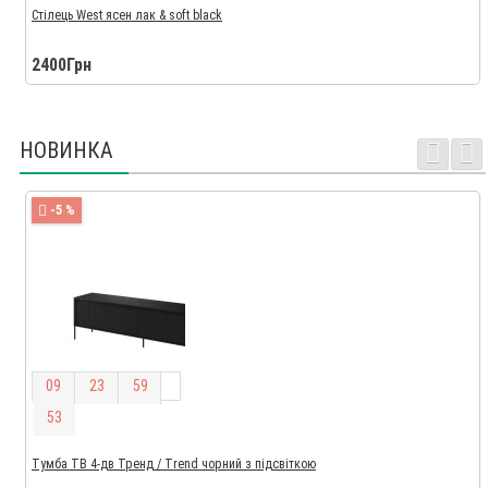
Стілець West ясен лак & soft black
2400Грн
НОВИНКА
-5 %
0
9
2
3
5
9
5
2
Тумба ТВ 4-дв Тренд / Trend чорний з підсвіткою