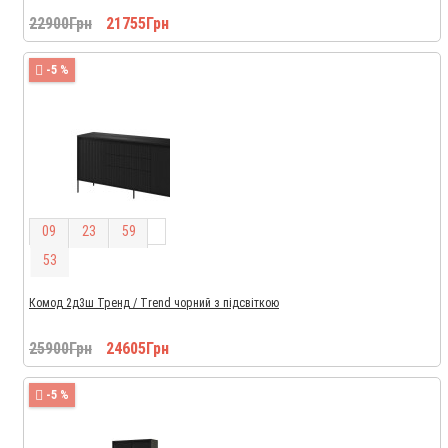
22900Грн
21755Грн
-5 %
0
9
2
3
5
9
5
2
Комод 2д3ш Тренд / Trend чорний з підсвіткою
25900Грн
24605Грн
-5 %