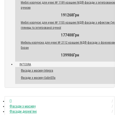
Меблі корпусні для кухні № 1189 крашені МДФ фасади з інтегровано
ручною
191268Грн
Меблі корпусні для кухні № 1155 крашені МДФ фасади з ефектом Су
глянець та інтегрованої ручної
177408Грн
Мебель корпусна для кухні № 2112 крашені МДФ фасади з фрезеров
Екран
139986Грн
INTEGRA
Фасади з масиву Integra
Фасади з масиву GabriElla
Фасади з масиву
Фасади дерев'яні