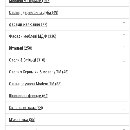
Меблеві матеріали (162)
Стільці дерев'яні із дуба (49)
фасади жалюзійні (77)
Фасади меблеві МДФ (336)
Вітальні (258)
Столи & Стільці (310)
Столи з Кераміки & металу TM (48)
Стільці сучасні Modern TM (88)
Шпоновані фасади (64)
Скло та вітражі (34)
М'які ліжка (35)