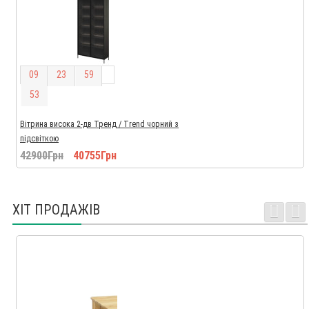
0
9
2
3
5
9
5
2
Вітрина висока 2-дв Тренд / Trend чорний з
підсвіткою
42900Грн
40755Грн
ХІТ ПРОДАЖІВ