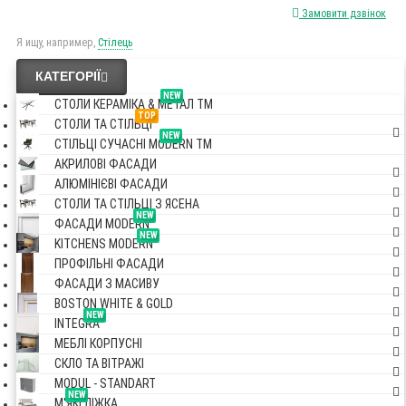
Замовити дзвінок
Я ищу, например,
Стілець
КАТЕГОРІЇ
NEW
СТОЛИ КЕРАМІКА & МЕТАЛ TM
TOP
СТОЛИ ТА СТІЛЬЦІ
NEW
СТІЛЬЦІ СУЧАСНІ MODERN TM
АКРИЛОВІ ФАСАДИ
АЛЮМІНІЄВІ ФАСАДИ
СТОЛИ ТА СТІЛЬЦІ З ЯСЕНА
NEW
ФАСАДИ MODERN
NEW
KITCHENS MODERN
ПРОФІЛЬНІ ФАСАДИ
ФАСАДИ З МАСИВУ
BOSTON WHITE & GOLD
NEW
INTEGRA
МЕБЛІ КОРПУСНІ
СКЛО ТА ВІТРАЖІ
MODUL - STANDART
NEW
М'ЯКІ ЛІЖКА