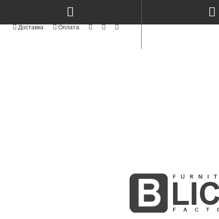
КАТЕГОРІЇ
NEW
СТОЛИ КЕРАМІКА & МЕТАЛ TM
TOP
СТОЛИ ТА СТІЛЬЦІ
NEW
СТІЛЬЦІ СУЧАСНІ MODERN TM
АКРИЛОВІ ФАСАДИ
АЛЮМІНІЄВІ ФАСАДИ
СТОЛИ ТА СТІЛЬЦІ З ЯСЕНА
NEW
ФАСАДИ MODERN
NEW
KITCHENS MODERN
ПРОФІЛЬНІ ФАСАДИ
ФАСАДИ З МАСИВУ
BOSTON WHITE & GOLD
NEW
INTEGRA
МЕБЛІ КОРПУСНІ
СКЛО ТА ВІТРАЖІ
MODUL - STANDART
NEW
М'ЯКІ ЛІЖКА
NEW
РАДІУСНІ ГНУТІ МДФ ФАСАДИ
ФАСАДИ ІЗ МДФ
NEW