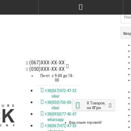
Вез
(067)XXX-XX-XX
(050)XXX-XX-XX
Пн-пт. с 9-00 до 18-
00
+38(067)472-47-33
viber
+38(050)736-00-07
0
Tоваров,
на
0Грн
viber
+38(093)077-40-47
whatsapp
Ваш кошик порожній!
+38(067)472-47-33