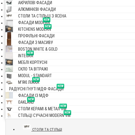
АКРИЛОВІ ФАСАДИ
АЛЮМІНІЄВІ ФАСАДИ
СТОЛИ ТА СТІЛЬЦІ З ЯСЕНА
NEW
ФАСАДИ MODERN
NEW
KITCHENS MODERN
ПРОФІЛЬНІ ФАСАДИ
ФАСАДИ З МАСИВУ
BOSTON WHITE & GOLD
NEW
INTEGRA
МЕБЛІ КОРПУСНІ
СКЛО ТА ВІТРАЖІ
MODUL - STANDART
NEW
М'ЯКІ ЛІЖКА
NEW
РАДІУСНІ ГНУТІ МДФ ФАСАДИ
ФАСАДИ ІЗ МДФ
NEW
OAKLAND
NEW
СТОЛИ КЕРАМІ & МЕТАЛ VM
NEW
СТІЛЬЦІ СУЧАСНІ MODERN VM
СТОЛИ ТА СТІЛЬЦІ