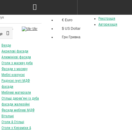
Грн
Мова
Особистий кабінет
Валюта
Реєстрація
€ Euro
Rus
Авторизація
$ US Dollar
Ukr
де
Грн Гривна
Везде
Акрилові фасади
Алюмінієві фасади
Столи з масиву дуба
Фасади з масиву
Меблі корпусні
Радіусні гнуті МДФ
фасади
Меблеві матеріали
Стільці дерев'яні із дуба
фасади жалюзійні
Фасади меблеві МДФ
Вітальні
Столи & Стільці
Столи з Кераміки &