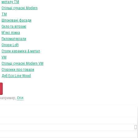
металу TM
Стільці сучасні Modern
TM
Шпоновані фасади
Скло та вітражі
М'які ліжка
Пиломатеріали
Опори Loft
Столи кераміка & метал
VM
Стільці сучасні Modern VM
Сторінки про товари
Дуб Eco Line Wood
 например,
Стіл