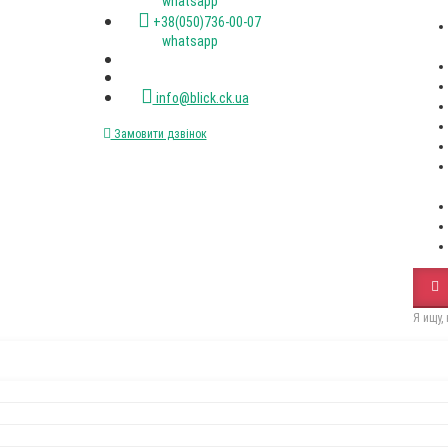
whatsapp
+38(050)736-00-07
whatsapp
info@blick.ck.ua
Замовити дзвінок
Я ищу,