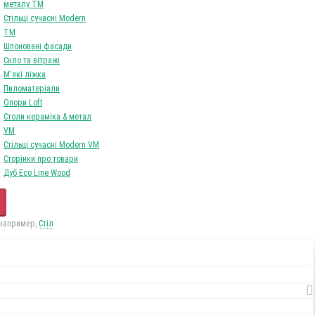
0
Tоваров,
на
0Грн
Ваш кошик порожній!