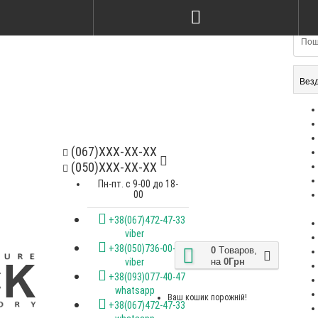
Стілець kelvin ясен nat & ameli
Стілець Kris
gray
soft bagama
2200Грн
2600Грн