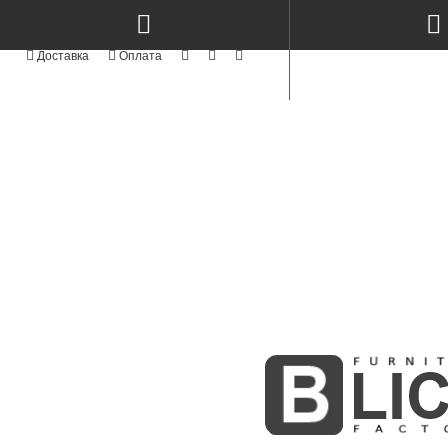
КАТЕГОРІЇ
NEW
СТОЛИ КЕРАМІКА & МЕТАЛ TM
TOP
СТОЛИ ТА СТІЛЬЦІ
NEW
СТІЛЬЦІ СУЧАСНІ MODERN TM
АКРИЛОВІ ФАСАДИ
АЛЮМІНІЄВІ ФАСАДИ
СТОЛИ ТА СТІЛЬЦІ З ЯСЕНА
NEW
ФАСАДИ MODERN
NEW
KITCHENS MODERN
Стіл RoundNew 90/130
Стіл RoundNew 110/160
ПРОФІЛЬНІ ФАСАДИ
розкладний ясен лак
розкладний з ясена лак perl
ФАСАДИ З МАСИВУ
10000Грн
12600Грн
BOSTON WHITE & GOLD
NEW
INTEGRA
МЕБЛІ КОРПУСНІ
СКЛО ТА ВІТРАЖІ
MODUL - STANDART
NEW
М'ЯКІ ЛІЖКА
NEW
РАДІУСНІ ГНУТІ МДФ ФАСАДИ
ФАСАДИ ІЗ МДФ
NEW