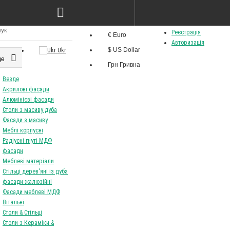
 ясен лак cream &
Стіл Best 120/160 80 ясен
 46
білий+лак
8825Грн