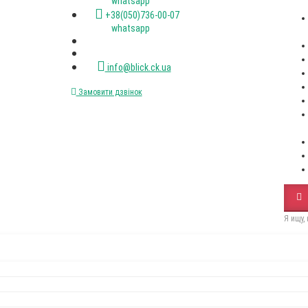
(067)XXX-XX-XX
(050)XXX-XX-XX
Пн-пт. с 9-00 до 18-00
+38(067)472-47-33 viber
+38(050)736-00-07 viber
+38(093)077-40-47 whatsapp
+38(067)472-47-33 whatsapp
+38(050)736-00-07 whatsapp
info@blick.ck.ua