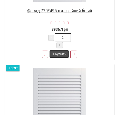
Фасад 720*495 жалюзійний білий
89367Грн
-
+
Купити
BEST