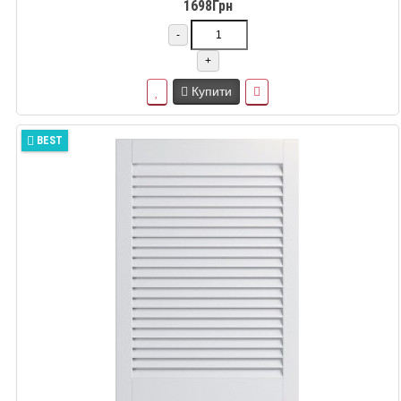
1698Грн
-
+
Купити
BEST