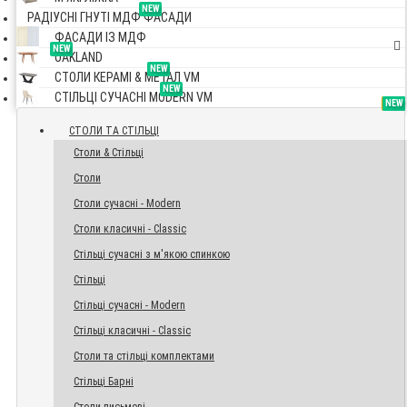
NEW
РАДІУСНІ ГНУТІ МДФ ФАСАДИ
ФАСАДИ ІЗ МДФ
NEW
OAKLAND
NEW
СТОЛИ КЕРАМІ & МЕТАЛ VM
NEW
СТІЛЬЦІ СУЧАСНІ MODERN VM
TOP
NEW
NEW
NEW
СТОЛИ ТА СТІЛЬЦІ
Столи & Стільці
Столи
Столи сучасні - Modern
Столи класичні - Classic
Стільці сучасні з м'якою спинкою
Стільці
Стільці сучасні - Modern
Стільці класичні - Classic
Столи та стільці комплектами
Стільці Барні