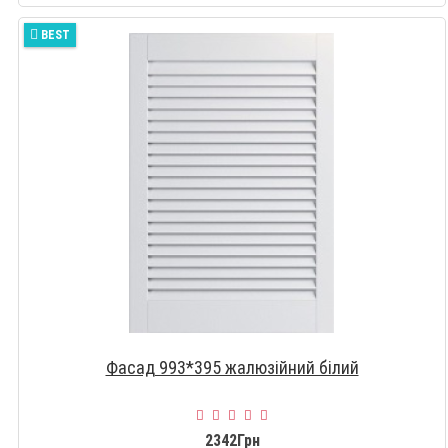
BEST
Фасад 993*395 жалюзійний білий
2342Грн