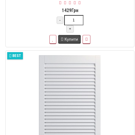
1429Грн
-
+
Купити
BEST