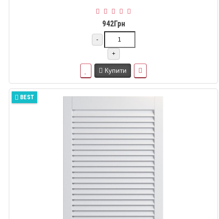
942Грн
-
+
Купити
BEST