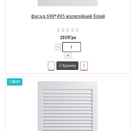
Фасад 690*495 жалюзійний білий
2039Грн
-
+
Купити
BEST