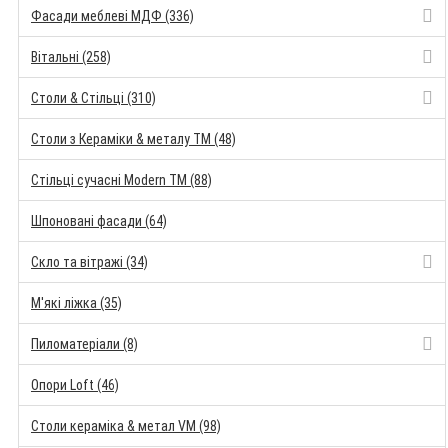
Фасади меблеві МДФ (336)
Вітальні (258)
Столи & Стільці (310)
Столи з Кераміки & металу TM (48)
Стільці сучасні Modern TM (88)
Шпоновані фасади (64)
Скло та вітражі (34)
М'які ліжка (35)
Пиломатеріали (8)
Опори Loft (46)
Столи кераміка & метал VM (98)