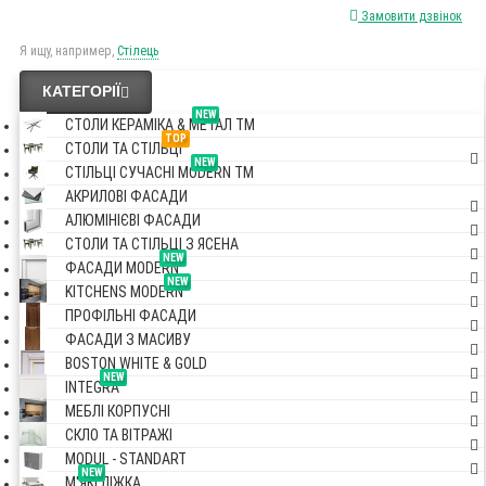
Замовити дзвінок
Я ищу, например,
Стілець
КАТЕГОРІЇ
NEW
СТОЛИ КЕРАМІКА & МЕТАЛ TM
TOP
СТОЛИ ТА СТІЛЬЦІ
NEW
СТІЛЬЦІ СУЧАСНІ MODERN TM
АКРИЛОВІ ФАСАДИ
АЛЮМІНІЄВІ ФАСАДИ
СТОЛИ ТА СТІЛЬЦІ З ЯСЕНА
NEW
ФАСАДИ MODERN
NEW
KITCHENS MODERN
ПРОФІЛЬНІ ФАСАДИ
ФАСАДИ З МАСИВУ
BOSTON WHITE & GOLD
NEW
INTEGRA
МЕБЛІ КОРПУСНІ
СКЛО ТА ВІТРАЖІ
MODUL - STANDART
NEW
М'ЯКІ ЛІЖКА