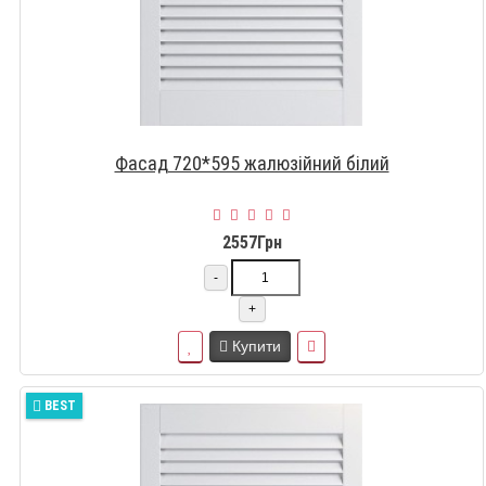
Фасад 720*595 жалюзійний білий
2557Грн
-
+
Купити
BEST