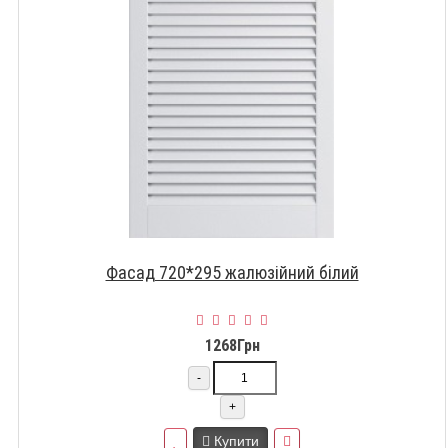
Фасад 720*295 жалюзійний білий
1268Грн
-
+
Купити