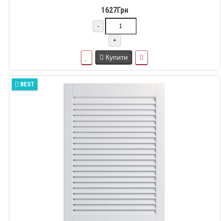
1627Грн
-
+
Купити
BEST