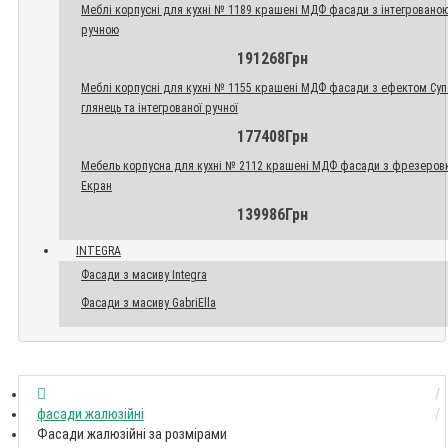
Меблі корпусні для кухні № 1189 крашені МДФ фасади з інтегровано
ручною
191268Грн
Меблі корпусні для кухні № 1155 крашені МДФ фасади з ефектом Су
глянець та інтегрованої ручної
177408Грн
Мебель корпусна для кухні № 2112 крашені МДФ фасади з фрезеров
Екран
139986Грн
INTEGRA
Фасади з масиву Integra
Фасади з масиву GabriElla
фасади жалюзійні
Фасади жалюзійні за розмірами