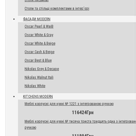
Столи письмові
Столи та стільці комплектами в інтер'єрі
ФАСАДИ MODERN
Oscar Pearl & WaiB
Oscar White & Gray
Oscar White & Beige
Oscar Cash & Beige
Oscar Best & Blue
Nikolas Grey & Decape
Nikolas Walnut Itali
Nikolas White
KITCHENS MODERN
Меблі корпусні для кухні № 1221 з інтегрованою ручкою
116424Грн
Меблі корпусні для кухні № тисяча триста тридцять одна з інтегрова
ручкою