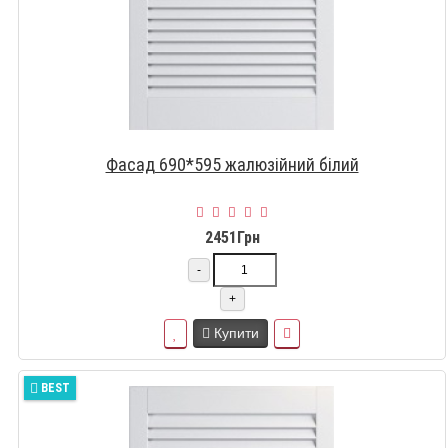
Фасад 690*595 жалюзійний білий
2451Грн
-
+
Купити
BEST