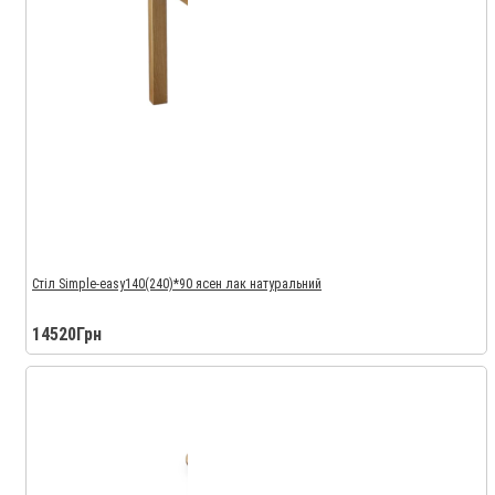
Стіл Simple-easy140(240)*90 ясен лак натуральний
14520Грн