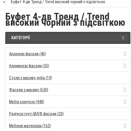
Буфет 4-дв Тренд / Trend високий чорний з підсвіткою
Буфет 4-дв Тренд / Trend
високий чорний з підсвіткою
КАТЕГОРІЇ
Акрилові фасади (46)
Алюмінієві фасади (35)
Столи з масиву дуба (19)
Фасади з масиву (630)
Меблі корпусні (448)
Радіусні гнуті МДФ фасади (20)
Меблеві матеріали (162)