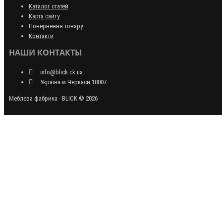
Каталог статей
Карта сайту
Повернення товару
Контакти
НАШИ КОНТАКТЫ
info@blick.ck.ua
Україна м.Черкаси 18007
Меблева фабрика - BLICK © 2026