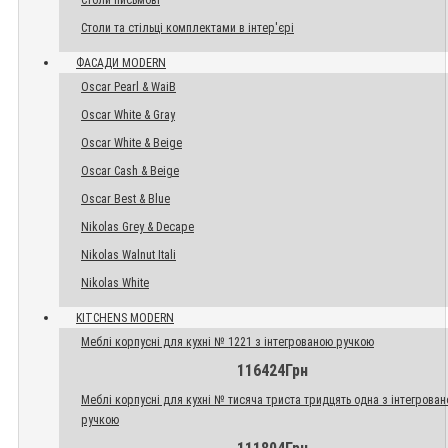
Столи письмові
Столи та стільці комплектами в інтер'єрі
ФАСАДИ MODERN
Oscar Pearl & WaiB
Oscar White & Gray
Oscar White & Beige
Oscar Cash & Beige
Oscar Best & Blue
Nikolas Grey & Decape
Nikolas Walnut Itali
Nikolas White
KITCHENS MODERN
Меблі корпусні для кухні № 1221 з інтегрованою ручкою
116424Грн
Меблі корпусні для кухні № тисяча триста тридцять одна з інтегрова
ручкою