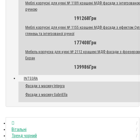
Меблі корпусні для кухні № 1189 крашені МДФ фасади з інтегровано
ручною
191268Грн
Меблі корпусні для кухні № 1155 крашені МДФ фасади з ефектом Су
глянець та інтегрованої ручної
177408Грн
Мебель корпусна для кухні № 2112 крашені МДФ фасади з фрезеров
Екран
139986Грн
INTEGRA
Фасади з масиву Integra
Фасади з масиву GabriElla
Вітальні
Тренд чорний