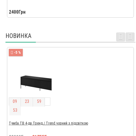
2400Грн
НОВИНКА
-5 %
0
9
2
3
5
9
5
2
Тумба ТВ 4-дв Тренд / Trend чорний з підсвіткою