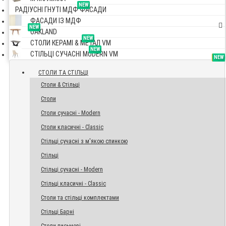
NEW
РАДІУСНІ ГНУТІ МДФ ФАСАДИ
ФАСАДИ ІЗ МДФ
NEW
OAKLAND
NEW
СТОЛИ КЕРАМІ & МЕТАЛ VM
NEW
СТІЛЬЦІ СУЧАСНІ MODERN VM
TOP
NEW
NEW
NEW
СТОЛИ ТА СТІЛЬЦІ
Столи & Стільці
Столи
Столи сучасні - Modern
Столи класичні - Classic
Стільці сучасні з м'якою спинкою
Стільці
Стільці сучасні - Modern
Стільці класичні - Classic
Столи та стільці комплектами
Стільці Барні