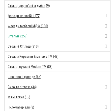
Стільці дерев'яні із дуба (49)
фасади жалюзійні (77)
Фасади меблеві МДФ (336)
Вітальні (258)
Столи & Стільці (310)
Столи з Кераміки & металу TM (48)
Стільці сучасні Modern TM (88)
Шпоновані фасади (64)
Скло та вітражі (34)
М'які ліжка (35)
Пиломатеріали (8)