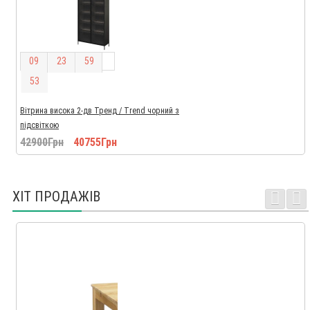
0
9
2
3
5
9
5
2
Вітрина висока 2-дв Тренд / Trend чорний з
підсвіткою
42900Грн
40755Грн
ХІТ ПРОДАЖІВ