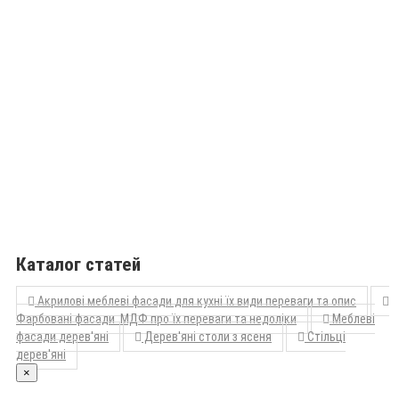
Каталог статей
Акрилові меблеві фасади для кухні їх види переваги та опис
Фарбовані фасади МДФ про їх переваги та недоліки
Меблеві
фасади дерев'яні
Дерев'яні столи з ясеня
Стільці
дерев'яні
×