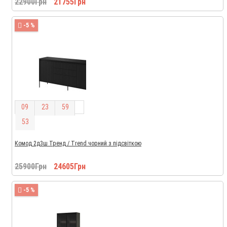
22900Грн
21755Грн
-5 %
0
9
2
3
5
9
5
2
Комод 2д3ш Тренд / Trend чорний з підсвіткою
25900Грн
24605Грн
-5 %