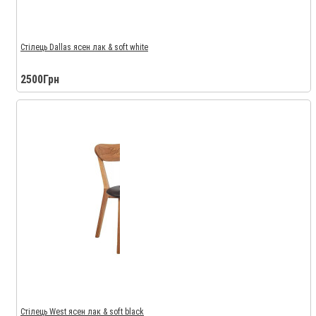
Стілець Dallas ясен лак & soft white
2500Грн
Стілець West ясен лак & soft black