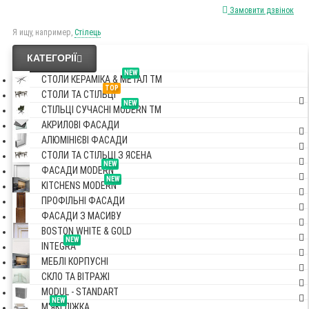
Замовити дзвінок
Я ищу, например,
Стілець
КАТЕГОРІЇ
NEW
СТОЛИ КЕРАМІКА & МЕТАЛ TM
TOP
СТОЛИ ТА СТІЛЬЦІ
NEW
СТІЛЬЦІ СУЧАСНІ MODERN TM
АКРИЛОВІ ФАСАДИ
АЛЮМІНІЄВІ ФАСАДИ
СТОЛИ ТА СТІЛЬЦІ З ЯСЕНА
NEW
ФАСАДИ MODERN
NEW
KITCHENS MODERN
ПРОФІЛЬНІ ФАСАДИ
ФАСАДИ З МАСИВУ
BOSTON WHITE & GOLD
NEW
INTEGRA
МЕБЛІ КОРПУСНІ
СКЛО ТА ВІТРАЖІ
MODUL - STANDART
NEW
М'ЯКІ ЛІЖКА