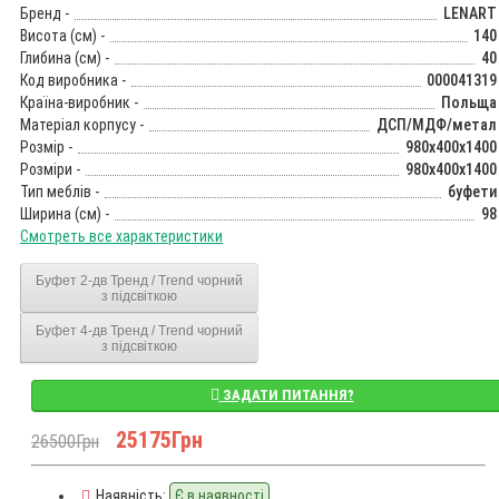
Бренд -
LENART
Висота (см) -
140
Глибина (см) -
40
Код виробника -
000041319
Країна-виробник -
Польща
Матеріал корпусу -
ДСП/МДФ/метал
Розмір -
980x400x1400
Розміри -
980x400x1400
Тип меблів -
буфети
Ширина (см) -
98
Смотреть все характеристики
Буфет 2-дв Тренд / Trend чорний
з підсвіткою
Буфет 4-дв Тренд / Trend чорний
з підсвіткою
ЗАДАТИ ПИТАННЯ?
25175Грн
26500Грн
Наявність:
Є в наявності