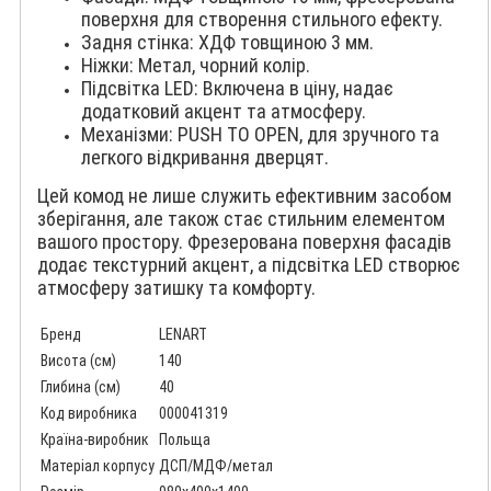
поверхня для створення стильного ефекту.
Задня стінка: ХДФ товщиною 3 мм.
Ніжки: Метал, чорний колір.
Підсвітка LED: Включена в ціну, надає
додатковий акцент та атмосферу.
Механізми: PUSH TO OPEN, для зручного та
легкого відкривання дверцят.
Цей комод не лише служить ефективним засобом
зберігання, але також стає стильним елементом
вашого простору. Фрезерована поверхня фасадів
додає текстурний акцент, а підсвітка LED створює
атмосферу затишку та комфорту.
Бренд
LENART
Висота (см)
140
Глибина (см)
40
Код виробника
000041319
Країна-виробник
Польща
Матеріал корпусу
ДСП/МДФ/метал