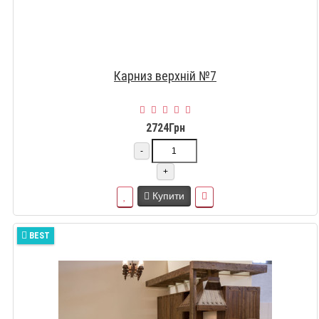
Карниз верхній №7
2724Грн
-
+
Купити
BEST