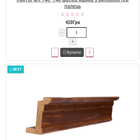
палець
420Грн
-
+
Купити
BEST