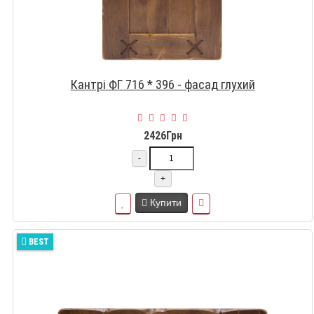
Кантрі ФГ 716 * 396 - фасад глухий
2426Грн
-
+
Купити
BEST