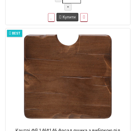
+
Купити
BEST
Кантрі ФЯ 146*146 фасад ящика з вибіркою під