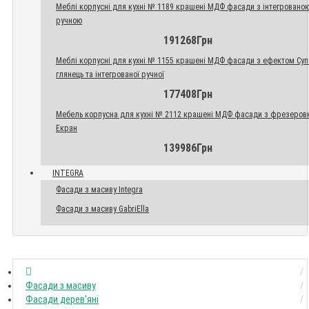
Меблі корпусні для кухні № 1189 крашені МДФ фасади з інтегровано
ручною
191268Грн
Меблі корпусні для кухні № 1155 крашені МДФ фасади з ефектом Су
глянець та інтегрованої ручної
177408Грн
Мебель корпусна для кухні № 2112 крашені МДФ фасади з фрезеров
Екран
139986Грн
INTEGRA
Фасади з масиву Integra
Фасади з масиву GabriElla
Фасади з масиву
Фасади дерев'яні