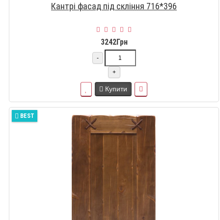
Кантрі фасад під скління 716*396
3242Грн
-
+
Купити
BEST