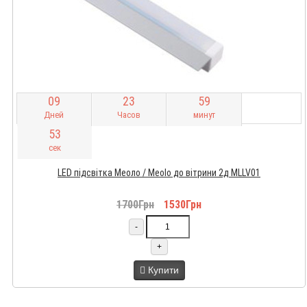
0
9
2
3
5
9
Дней
Часов
минут
5
2
сек
LED підсвітка Меоло / Meolo до вітрини 2д MLLV01
1700Грн
1530Грн
-
+
Купити