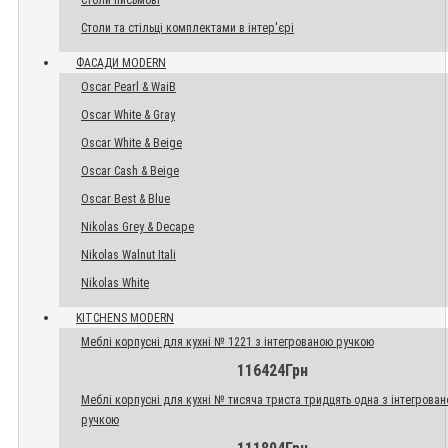
Столи письмові
Столи та стільці комплектами в інтер'єрі
ФАСАДИ MODERN
Oscar Pearl & WaiB
Oscar White & Gray
Oscar White & Beige
Oscar Cash & Beige
Oscar Best & Blue
Nikolas Grey & Decape
Nikolas Walnut Itali
Nikolas White
KITCHENS MODERN
Меблі корпусні для кухні № 1221 з інтегрованою ручкою
116424Грн
Меблі корпусні для кухні № тисяча триста тридцять одна з інтегрова
ручкою