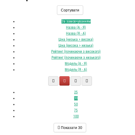
Сортувати
За замовчуванням
Назва (А - Я)
Назва (Я - А)
Ціна (низька > висока)
Ціна (висока > низька)
Рейтинг (починаючи з високого)
Рейтинг (починаючи з низького)
Модель (А - Я)
Модель (Я - А)
25
30
50
75
100
Показати
30