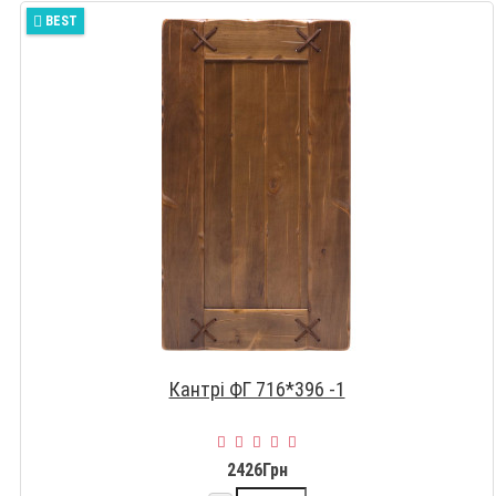
BEST
Кантрі ФГ 716*396 -1
2426Грн