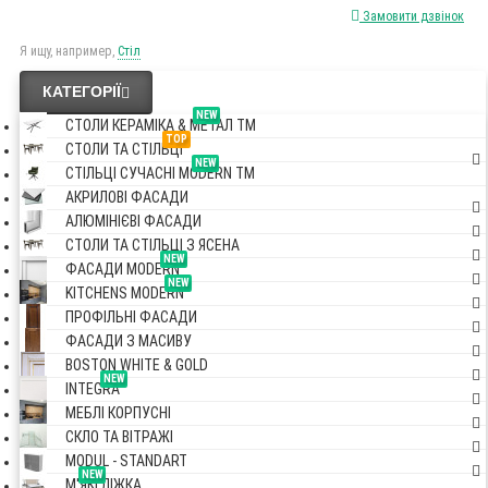
Замовити дзвінок
Я ищу, например,
Стіл
КАТЕГОРІЇ
NEW
СТОЛИ КЕРАМІКА & МЕТАЛ TM
TOP
СТОЛИ ТА СТІЛЬЦІ
NEW
СТІЛЬЦІ СУЧАСНІ MODERN TM
АКРИЛОВІ ФАСАДИ
АЛЮМІНІЄВІ ФАСАДИ
СТОЛИ ТА СТІЛЬЦІ З ЯСЕНА
NEW
ФАСАДИ MODERN
NEW
KITCHENS MODERN
ПРОФІЛЬНІ ФАСАДИ
ФАСАДИ З МАСИВУ
BOSTON WHITE & GOLD
NEW
INTEGRA
МЕБЛІ КОРПУСНІ
СКЛО ТА ВІТРАЖІ
MODUL - STANDART
NEW
М'ЯКІ ЛІЖКА