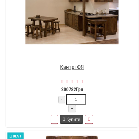
Кантрі ФЯ
200782Грн
-
+
Купити
BEST