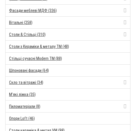
Фасади меблеві МДФ (336)
Вітальні (258)
Столи & Стільці (310)
Столи з Кераміки & металу TM (48)
Стільці сучасні Modern TM (88)
Шпоновані фасади (64)
Скло та вітражі (34)
М'які ліжка (35)
Пиломатеріали (8)
Опори Loft (46)
Столи кераміка & метал VM (98)