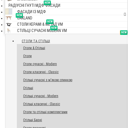
NEW
РАДІУСНІ ГНУТІ МДФ ФАСАДИ
ФАСАДИ ІЗ МДФ
NEW
OAKLAND
NEW
СТОЛИ КЕРАМІ & МЕТАЛ VM
NEW
СТІЛЬЦІ СУЧАСНІ MODERN VM
TOP
NEW
NEW
NEW
СТОЛИ ТА СТІЛЬЦІ
Столи & Стільці
Столи
Столи сучасні - Modern
Столи класичні - Classic
Стільці сучасні з м'якою спинкою
Стільці
Стільці сучасні - Modern
Стільці класичні - Classic
Столи та стільці комплектами
Стільці Барні