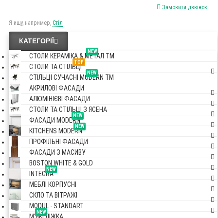
Замовити дзвінок
Я ищу, например,
Стіл
КАТЕГОРІЇ
NEW
СТОЛИ КЕРАМІКА & МЕТАЛ TM
TOP
СТОЛИ ТА СТІЛЬЦІ
NEW
СТІЛЬЦІ СУЧАСНІ MODERN TM
АКРИЛОВІ ФАСАДИ
АЛЮМІНІЄВІ ФАСАДИ
СТОЛИ ТА СТІЛЬЦІ З ЯСЕНА
NEW
ФАСАДИ MODERN
NEW
KITCHENS MODERN
ПРОФІЛЬНІ ФАСАДИ
ФАСАДИ З МАСИВУ
BOSTON WHITE & GOLD
NEW
INTEGRA
МЕБЛІ КОРПУСНІ
СКЛО ТА ВІТРАЖІ
MODUL - STANDART
NEW
М'ЯКІ ЛІЖКА