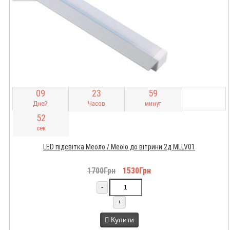
0
9
2
3
5
9
Дней
Часов
минут
5
1
сек
LED підсвітка Меоло / Meolo до вітрини 2д MLLV01
1700Грн
1530Грн
-
+
Купити