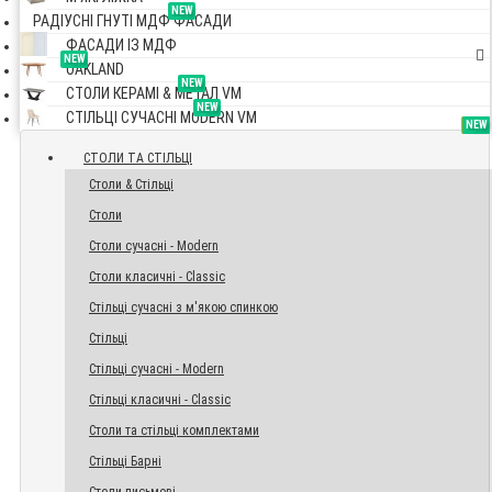
NEW
РАДІУСНІ ГНУТІ МДФ ФАСАДИ
ФАСАДИ ІЗ МДФ
NEW
OAKLAND
NEW
СТОЛИ КЕРАМІ & МЕТАЛ VM
NEW
СТІЛЬЦІ СУЧАСНІ MODERN VM
TOP
NEW
NEW
NEW
СТОЛИ ТА СТІЛЬЦІ
Столи & Стільці
Столи
Столи сучасні - Modern
Столи класичні - Classic
Стільці сучасні з м'якою спинкою
Стільці
Стільці сучасні - Modern
Стільці класичні - Classic
Столи та стільці комплектами
Стільці Барні