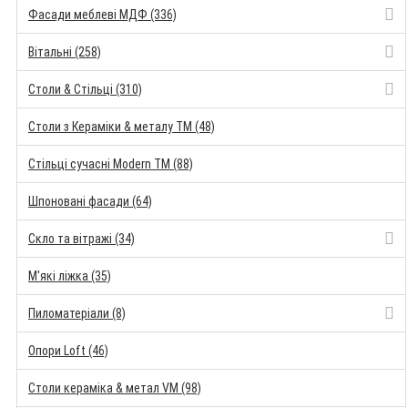
Фасади меблеві МДФ (336)
Вітальні (258)
Столи & Стільці (310)
Столи з Кераміки & металу TM (48)
Стільці сучасні Modern TM (88)
Шпоновані фасади (64)
Скло та вітражі (34)
М'які ліжка (35)
Пиломатеріали (8)
Опори Loft (46)
Столи кераміка & метал VM (98)