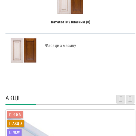
Каталог №2 Класичні (0)
Фасади з масиву
АКЦІЇ
-10 %
АКЦІЯ
NEW