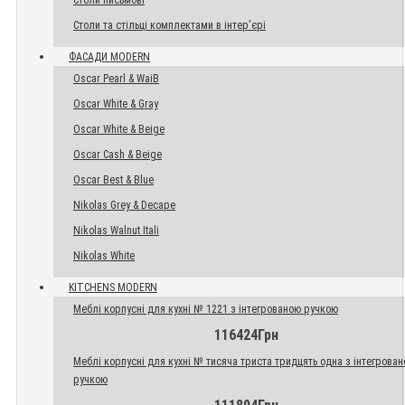
Столи письмові
Столи та стільці комплектами в інтер'єрі
ФАСАДИ MODERN
Oscar Pearl & WaiB
Oscar White & Gray
Oscar White & Beige
Oscar Cash & Beige
Oscar Best & Blue
Nikolas Grey & Decape
Nikolas Walnut Itali
Nikolas White
KITCHENS MODERN
Меблі корпусні для кухні № 1221 з інтегрованою ручкою
116424Грн
Меблі корпусні для кухні № тисяча триста тридцять одна з інтегрова
ручкою