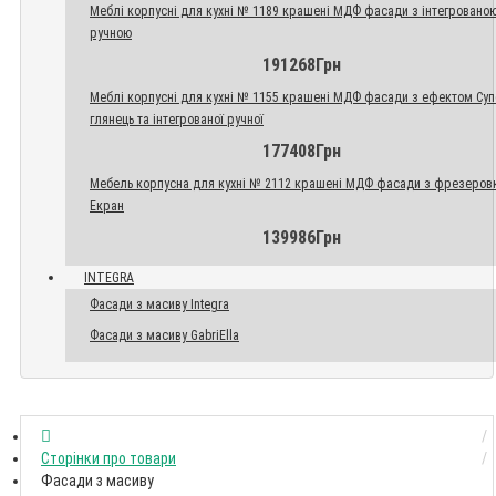
Меблі корпусні для кухні № 1189 крашені МДФ фасади з інтегровано
ручною
191268Грн
Меблі корпусні для кухні № 1155 крашені МДФ фасади з ефектом Су
глянець та інтегрованої ручної
177408Грн
Мебель корпусна для кухні № 2112 крашені МДФ фасади з фрезеров
Екран
139986Грн
INTEGRA
Фасади з масиву Integra
Фасади з масиву GabriElla
Сторінки про товари
Фасади з масиву