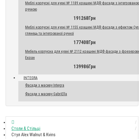
Меблі корпусні для кухні № 1189 крашені МДФ фасади з інтегровано
ручною
191268Грн
Меблі корпусні для кухні № 1155 крашені МДФ фасади з ефектом Су
глянець та інтегрованої ручної
177408Грн
Мебель корпусна для кухні № 2112 крашені МДФ фасади з фрезеров
Екран
139986Грн
INTEGRA
Фасади з масиву Integra
Фасади з масиву GabriElla
Столи & Стільці
Стул Alex Walnut & Kvins