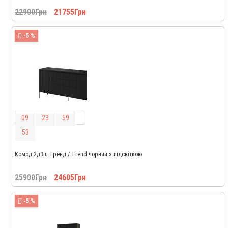
22900Грн
21755Грн
-5 %
0
9
2
3
5
9
5
2
Комод 2д3ш Тренд / Trend чорний з підсвіткою
25900Грн
24605Грн
-5 %