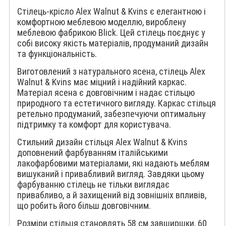
Стілець-крісло Alex Walnut & Kvins є елегантною і
комфортною меблевою моделлю, вироблену
меблевою фабрикою Blick. Цей стілець поєднує у
собі високу якість матеріалів, продуманий дизайн
та функціональність.
Виготовлений з натурального ясена, стілець Alex
Walnut & Kvins має міцний і надійний каркас.
Матеріал ясена є довговічним і надає стільцю
природного та естетичного вигляду. Каркас стільця
ретельно продуманий, забезпечуючи оптимальну
підтримку та комфорт для користувача.
Стильний дизайн стільця Alex Walnut & Kvins
доповнений фарбуванням італійськими
лакофарбовими матеріалами, які надають меблям
вишуканий і привабливий вигляд. Завдяки цьому
фарбуванню стілець не тільки виглядає
привабливо, а й захищений від зовнішніх впливів,
що робить його більш довговічним.
Розміри стільця становлять 58 см завширшки, 60