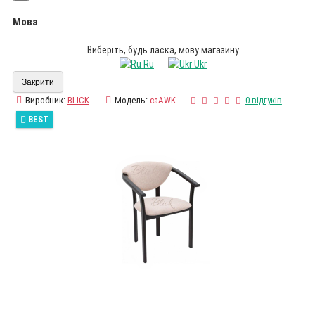
Мова
Виберіть, будь ласка, мову магазину
Ru
Ukr
Закрити
Виробник:
BLICK
Модель:
caAWK
0 відгуків
BEST