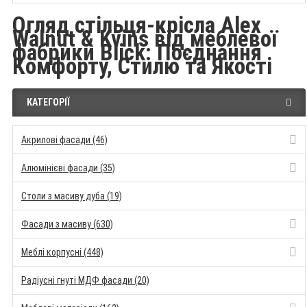
Огляд стільця-крісла Alex
Walnut & Kvins від меблевої
фабрики Blick: Поєднання
Комфорту, Стилю та Якості
КАТЕГОРІЇ
Акрилові фасади (46)
Алюмінієві фасади (35)
Столи з масиву дуба (19)
Фасади з масиву (630)
Меблі корпусні (448)
Радіусні гнуті МДФ фасади (20)