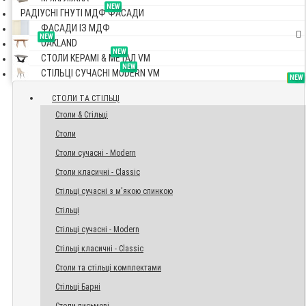
NEW
РАДІУСНІ ГНУТІ МДФ ФАСАДИ
ФАСАДИ ІЗ МДФ
NEW
OAKLAND
NEW
СТОЛИ КЕРАМІ & МЕТАЛ VM
NEW
СТІЛЬЦІ СУЧАСНІ MODERN VM
TOP
NEW
NEW
NEW
СТОЛИ ТА СТІЛЬЦІ
Столи & Стільці
Столи
Столи сучасні - Modern
Столи класичні - Classic
Стільці сучасні з м'якою спинкою
Стільці
Стільці сучасні - Modern
Стільці класичні - Classic
Столи та стільці комплектами
Стільці Барні