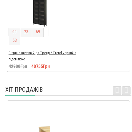
0
9
2
3
5
9
5
2
Вітрина висока 2-дв Тренд / Trend чорний з
підсвіткою
42900Грн
40755Грн
ХІТ ПРОДАЖІВ