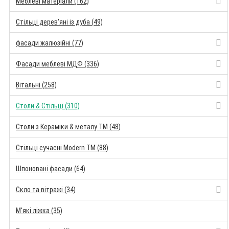
Меблеві матеріали (162)
Стільці дерев'яні із дуба (49)
фасади жалюзійні (77)
Фасади меблеві МДФ (336)
Вітальні (258)
Столи & Стільці (310)
Столи з Кераміки & металу TM (48)
Стільці сучасні Modern TM (88)
Шпоновані фасади (64)
Скло та вітражі (34)
М'які ліжка (35)