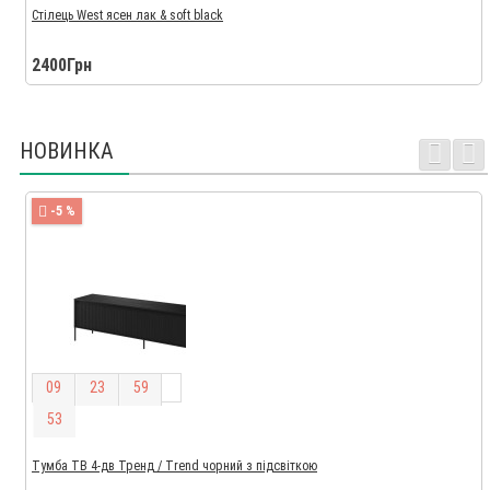
Стілець West ясен лак & soft black
2400Грн
НОВИНКА
-5 %
0
9
2
3
5
9
5
2
Тумба ТВ 4-дв Тренд / Trend чорний з підсвіткою