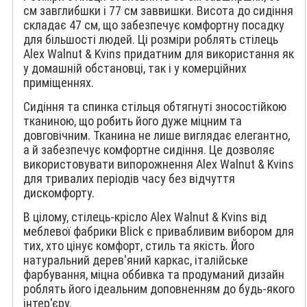
см завглибшки і 77 см заввишки. Висота до сидіння
складає 47 см, що забезпечує комфортну посадку
для більшості людей. Ці розміри роблять стілець
Alex Walnut & Kvins придатним для використання як
у домашній обстановці, так і у комерційних
приміщеннях.
Сидіння та спинка стільця обтягнуті зносостійкою
тканиною, що робить його дуже міцним та
довговічним. Тканина не лише виглядає елегантно,
а й забезпечує комфортне сидіння. Це дозволяє
використовувати випорожнення Alex Walnut & Kvins
для тривалих періодів часу без відчуття
дискомфорту.
В цілому, стілець-крісло Alex Walnut & Kvins від
меблевої фабрики Blick є привабливим вибором для
тих, хто цінує комфорт, стиль та якість. Його
натуральний дерев'яний каркас, італійське
фарбування, міцна оббивка та продуманий дизайн
роблять його ідеальним доповненням до будь-якого
інтер'єру.