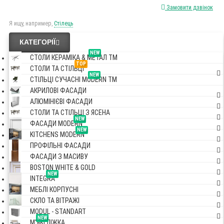
Замовити дзвінок
Я ищу, например,
Стілець
КАТЕГОРІЇ
NEW
СТОЛИ КЕРАМІКА & МЕТАЛ TM
TOP
СТОЛИ ТА СТІЛЬЦІ
NEW
СТІЛЬЦІ СУЧАСНІ MODERN TM
АКРИЛОВІ ФАСАДИ
АЛЮМІНІЄВІ ФАСАДИ
СТОЛИ ТА СТІЛЬЦІ З ЯСЕНА
NEW
ФАСАДИ MODERN
NEW
KITCHENS MODERN
ПРОФІЛЬНІ ФАСАДИ
ФАСАДИ З МАСИВУ
BOSTON WHITE & GOLD
NEW
INTEGRA
МЕБЛІ КОРПУСНІ
СКЛО ТА ВІТРАЖІ
MODUL - STANDART
NEW
М'ЯКІ ЛІЖКА