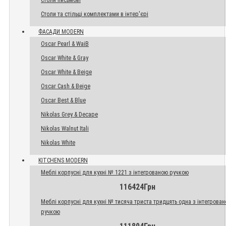
Столи письмові
Столи та стільці комплектами в інтер'єрі
ФАСАДИ MODERN
Oscar Pearl & WaiB
Oscar White & Gray
Oscar White & Beige
Oscar Cash & Beige
Oscar Best & Blue
Nikolas Grey & Decape
Nikolas Walnut Itali
Nikolas White
KITCHENS MODERN
Меблі корпусні для кухні № 1221 з інтегрованою ручкою
116424Грн
Меблі корпусні для кухні № тисяча триста тридцять одна з інтегрова
ручкою