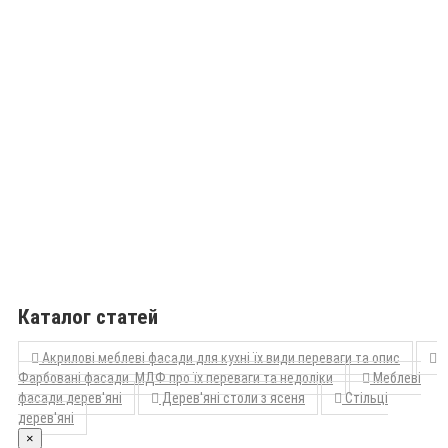
Каталог статей
Акрилові меблеві фасади для кухні їх види переваги та опис
Фарбовані фасади МДФ про їх переваги та недоліки
Меблеві
фасади дерев'яні
Дерев'яні столи з ясеня
Стільці
дерев'яні
×