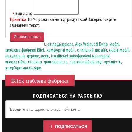
Ваш відгук:
Примітка:
HTML розмітка не підтримується! Використовуйте
звичайний текст.
Оставить отзыв
стілець-крісло
,
Alex Walnut & Kvins
,
меблі
,
меблева фабрика Blick
,
комфортні меблі
,
стильний дизайн
,
якісні меблі
,
натуральне дерево
,
ясен
,
італійські лакофарбові матеріали
,
зносостійка тканина
,
довговічність
,
елегантний вигляд
,
зручність
,
інтер'єрні аксесуари
Blick меблева фабрика
ПОДПИСАТЬСЯ НА РАССЫЛКУ
ПОДПИСАТЬСЯ