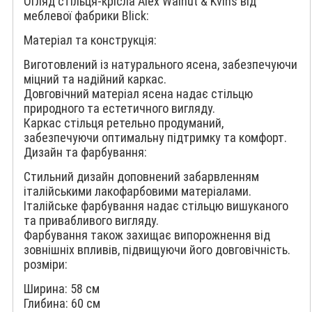
Огляд стільця-крісла Alex Walnut & Kvins від
меблевої фабрики Blick:
Матеріал та конструкція:
Виготовлений із натурального ясена, забезпечуючи
міцний та надійний каркас.
Довговічний матеріал ясена надає стільцю
природного та естетичного вигляду.
Каркас стільця ретельно продуманий,
забезпечуючи оптимальну підтримку та комфорт.
Дизайн та фарбування:
Стильний дизайн доповнений забарвленням
італійськими лакофарбовими матеріалами.
Італійське фарбування надає стільцю вишуканого
та привабливого вигляду.
Фарбування також захищає випорожнення від
зовнішніх впливів, підвищуючи його довговічність.
розміри:
Ширина: 58 см
Глибина: 60 см