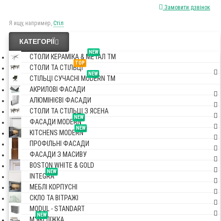
Замовити дзвінок
Я ищу, например,
Стіл
КАТЕГОРІЇ
NEW
СТОЛИ КЕРАМІКА & МЕТАЛ TM
TOP
СТОЛИ ТА СТІЛЬЦІ
NEW
СТІЛЬЦІ СУЧАСНІ MODERN TM
АКРИЛОВІ ФАСАДИ
АЛЮМІНІЄВІ ФАСАДИ
СТОЛИ ТА СТІЛЬЦІ З ЯСЕНА
NEW
ФАСАДИ MODERN
NEW
KITCHENS MODERN
ПРОФІЛЬНІ ФАСАДИ
ФАСАДИ З МАСИВУ
BOSTON WHITE & GOLD
NEW
INTEGRA
МЕБЛІ КОРПУСНІ
СКЛО ТА ВІТРАЖІ
MODUL - STANDART
NEW
М'ЯКІ ЛІЖКА