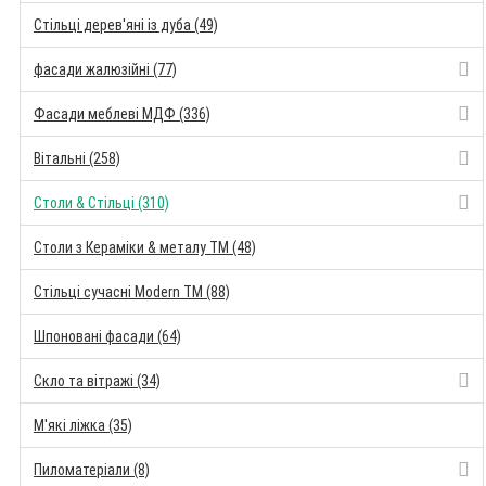
Стільці дерев'яні із дуба (49)
фасади жалюзійні (77)
Фасади меблеві МДФ (336)
Вітальні (258)
Столи & Стільці (310)
Столи з Кераміки & металу TM (48)
Стільці сучасні Modern TM (88)
Шпоновані фасади (64)
Скло та вітражі (34)
М'які ліжка (35)
Пиломатеріали (8)