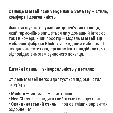
Стілець Marsell ясен venge лак & Sav Grey — стиль,
комфорт і довговічність
Якщо ви шукаєте
сучасний дерев’яний стілець
,
який гармонійно впишеться як у домашній інтер’єр,
так і в комерційний простір — модель
Marsell від
меблевої фабрики Blick
стане вдалим вибором. Це
поєднання
естетики, ергономіки та надійності
, яке
відповідає вимогам сучасного покупця.
Дизайн і стиль — універсальність у деталях
Стілець Marsell легко адаптується під різні стилі
інтер’єру:
•
Modern
— мінімалізм і чисті лінії
•
Neo Classic
— завдяки глибокому кольору венге
•
Скандинавський стиль
— при світліших варіантах
оздоблення