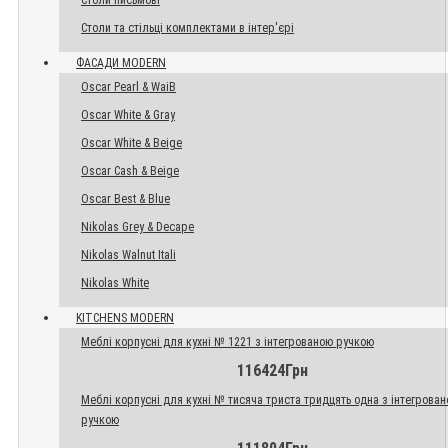
Столи письмові
Столи та стільці комплектами в інтер'єрі
ФАСАДИ MODERN
Oscar Pearl & WaiB
Oscar White & Gray
Oscar White & Beige
Oscar Cash & Beige
Oscar Best & Blue
Nikolas Grey & Decape
Nikolas Walnut Itali
Nikolas White
KITCHENS MODERN
Меблі корпусні для кухні № 1221 з інтегрованою ручкою
116424Грн
Меблі корпусні для кухні № тисяча триста тридцять одна з інтегрова
ручкою