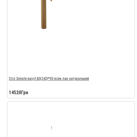
Стіл Simple-easy140(240)*90 ясен лак натуральний
14520Грн