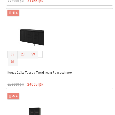
22900Грн
21755Грн
-5 %
0
9
2
3
5
9
5
2
Комод 2д3ш Тренд / Trend чорний з підсвіткою
25900Грн
24605Грн
-5 %