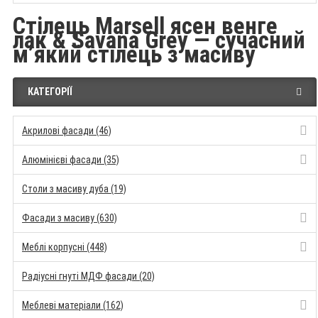
Стілець Marsell ясен венге
лак & Savana Grey — сучасний
м’який стілець з масиву
КАТЕГОРІЇ
Акрилові фасади (46)
Алюмінієві фасади (35)
Столи з масиву дуба (19)
Фасади з масиву (630)
Меблі корпусні (448)
Радіусні гнуті МДФ фасади (20)
Меблеві матеріали (162)