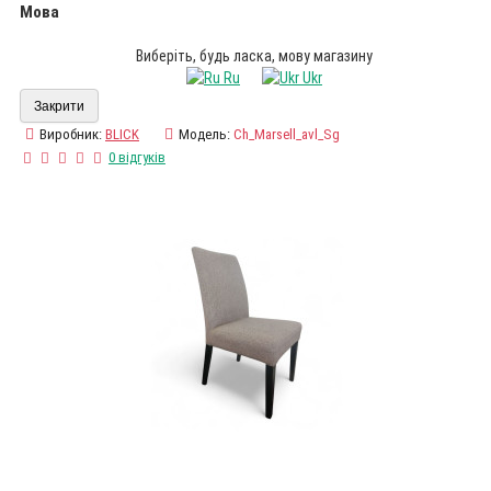
Мова
Виберіть, будь ласка, мову магазину
Ru
Ukr
Закрити
Виробник:
BLICK
Модель:
Ch_Marsell_avl_Sg
0 відгуків