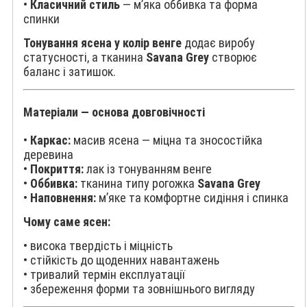
•
Класичний стиль
— м’яка оббивка та форма
спинки
Тонування ясена у колір венге
додає виробу
статусності, а тканина
Savana Grey
створює
баланс і затишок.
Матеріали — основа довговічності
•
Каркас:
масив ясена — міцна та зносостійка
деревина
•
Покриття:
лак із тонуванням венге
•
Оббивка:
тканина типу рогожка
Savana Grey
•
Наповнення:
м’яке та комфортне сидіння і спинка
Чому саме ясен:
• висока твердість і міцність
• стійкість до щоденних навантажень
• тривалий термін експлуатації
• збереження форми та зовнішнього вигляду