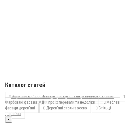
Каталог статей
Акрилові меблеві фасади для кухні їх види переваги та опис
Фарбовані фасади МДФ про їх переваги та недоліки
Меблеві
фасади дерев'яні
Дерев'яні столи з ясеня
Стільці
дерев'яні
×