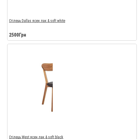
Стілець Dallas ясен лак & soft white
2500Грн
Стілець West ясен лак & soft black