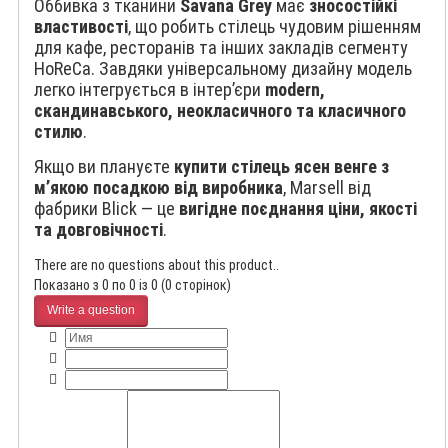
Оббивка з тканини
Savana Grey
має
зносостійкі
властивості
, що робить стілець чудовим рішенням
для кафе, ресторанів та інших закладів сегменту
HoReCa. Завдяки універсальному дизайну модель
легко інтегрується в інтер’єри
modern,
скандинавського, неокласичного та класичного
стилю
.
Якщо ви плануєте
купити стілець ясен венге з
м’якою посадкою від виробника
, Marsell від
фабрики Blick — це
вигідне поєднання ціни, якості
та довговічності
.
There are no questions about this product..
Показано з 0 по 0 із 0 (0 сторінок)
Write a question