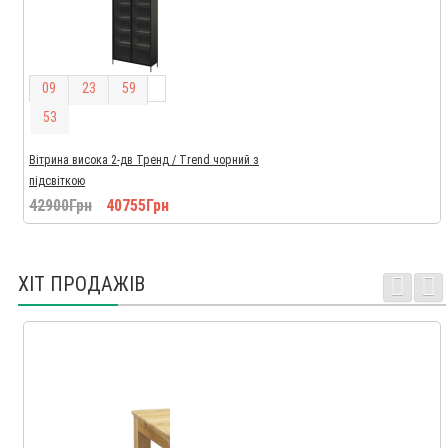
0
9
2
3
5
9
5
2
Вітрина висока 2-дв Тренд / Trend чорний з
підсвіткою
42900Грн
40755Грн
ХІТ ПРОДАЖІВ