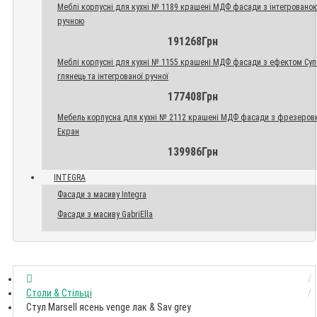
Меблі корпусні для кухні № 1189 крашені МДФ фасади з інтегровано
ручною
191268Грн
Меблі корпусні для кухні № 1155 крашені МДФ фасади з ефектом Су
глянець та інтегрованої ручної
177408Грн
Мебель корпусна для кухні № 2112 крашені МДФ фасади з фрезеров
Екран
139986Грн
INTEGRA
Фасади з масиву Integra
Фасади з масиву GabriElla
Столи & Стільці
Cтул Marsell ясень venge лак & Sav grey