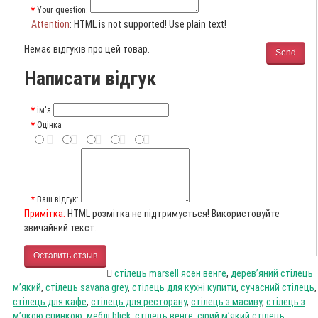
Your question:
Attention
: HTML is not supported! Use plain text!
Немає відгуків про цей товар.
Send
Написати відгук
ім'я
Оцінка
Ваш відгук:
Примітка:
HTML розмітка не підтримується! Використовуйте
звичайний текст.
Оставить отзыв
стілець marsell ясен венге
,
дерев’яний стілець
м’який
,
стілець savana grey
,
стілець для кухні купити
,
сучасний стілець
,
стілець для кафе
,
стілець для ресторану
,
стілець з масиву
,
стілець з
м’якою спинкою
,
меблі blick
,
стілець венге
,
сірий м’який стілець