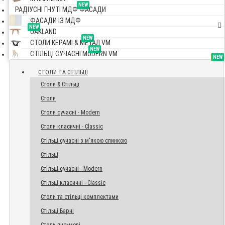
NEW
РАДІУСНІ ГНУТІ МДФ ФАСАДИ
ФАСАДИ ІЗ МДФ
NEW
OAKLAND
NEW
СТОЛИ КЕРАМІ & МЕТАЛ VM
NEW
СТІЛЬЦІ СУЧАСНІ MODERN VM
TOP
NEW
NEW
NEW
СТОЛИ ТА СТІЛЬЦІ
Столи & Стільці
Столи
Столи сучасні - Modern
Столи класичні - Classic
Стільці сучасні з м'якою спинкою
Стільці
Стільці сучасні - Modern
Стільці класичні - Classic
Столи та стільці комплектами
Стільці Барні