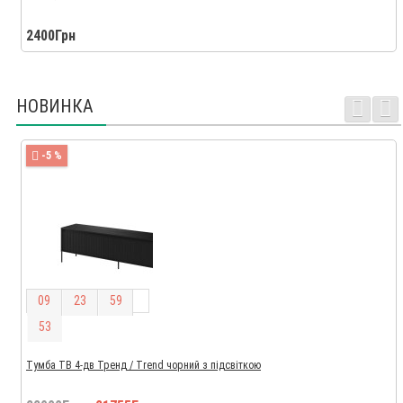
2400Грн
НОВИНКА
-5 %
0
9
2
3
5
9
5
2
Тумба ТВ 4-дв Тренд / Trend чорний з підсвіткою