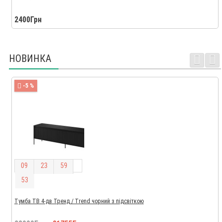
2400Грн
НОВИНКА
-5 %
0
9
2
3
5
9
5
2
Тумба ТВ 4-дв Тренд / Trend чорний з підсвіткою