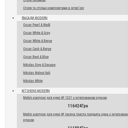
Столи письмові
Столи та стільці комплектами в інтер'єрі
ФАСАДИ MODERN
Oscar Pearl & WaiB
Oscar White & Gray
Oscar White & Beige
Oscar Cash & Beige
Oscar Best & Blue
Nikolas Grey & Decape
Nikolas Walnut Itali
Nikolas White
KITCHENS MODERN
Меблі корпусні для кухні № 1221 з інтегрованою ручкою
116424Грн
Меблі корпусні для кухні № тисяча триста тридцять одна з інтегрова
ручкою