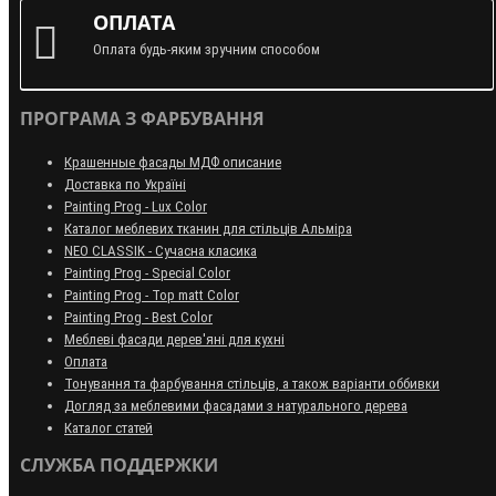
ОПЛАТА
Оплата будь-яким зручним способом
ПРОГРАМА З ФАРБУВАННЯ
Крашенные фасады МДФ описание
Доставка по Україні
Painting Prog - Lux Color
Каталог меблевих тканин для стільців Альміра
NEO CLASSIK - Сучасна класика
Painting Prog - Special Color
Painting Prog - Top matt Color
Painting Prog - Best Color
Меблеві фасади дерев'яні для кухні
Оплата
Тонування та фарбування стільців, а також варіанти оббивки
Догляд за меблевими фасадами з натурального дерева
Каталог статей
СЛУЖБА ПОДДЕРЖКИ