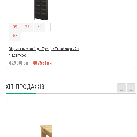
0
9
2
3
5
9
5
2
Вітрина висока 2-дв Тренд / Trend чорний з
підсвіткою
42900Грн
40755Грн
ХІТ ПРОДАЖІВ