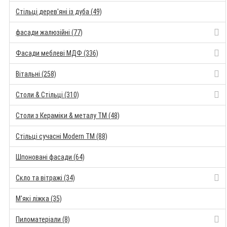
Стільці дерев'яні із дуба (49)
фасади жалюзійні (77)
Фасади меблеві МДФ (336)
Вітальні (258)
Столи & Стільці (310)
Столи з Кераміки & металу TM (48)
Стільці сучасні Modern TM (88)
Шпоновані фасади (64)
Скло та вітражі (34)
М'які ліжка (35)
Пиломатеріали (8)