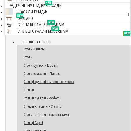
NEW
РАДІУСНІ ГНУТІ МДФ ФАСАДИ
ФАСАДИ ІЗ МДФ
NEW
OAKLAND
NEW
СТОЛИ КЕРАМІ & МЕТАЛ VM
NEW
СТІЛЬЦІ СУЧАСНІ MODERN VM
TOP
NEW
NEW
NEW
СТОЛИ ТА СТІЛЬЦІ
Столи & Стільці
Столи
Столи сучасні - Modern
Столи класичні - Classic
Стільці сучасні з м'якою спинкою
Стільці
Стільці сучасні - Modern
Стільці класичні - Classic
Столи та стільці комплектами
Стільці Барні