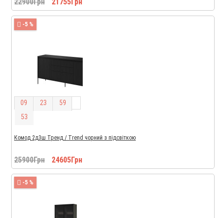
22900Грн
21755Грн
-5 %
0
9
2
3
5
9
5
2
Комод 2д3ш Тренд / Trend чорний з підсвіткою
25900Грн
24605Грн
-5 %