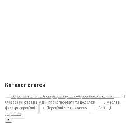
Каталог статей
Акрилові меблеві фасади для кухні їх види переваги та опис
Фарбовані фасади МДФ про їх переваги та недоліки
Меблеві
фасади дерев'яні
Дерев'яні столи з ясеня
Стільці
дерев'яні
×