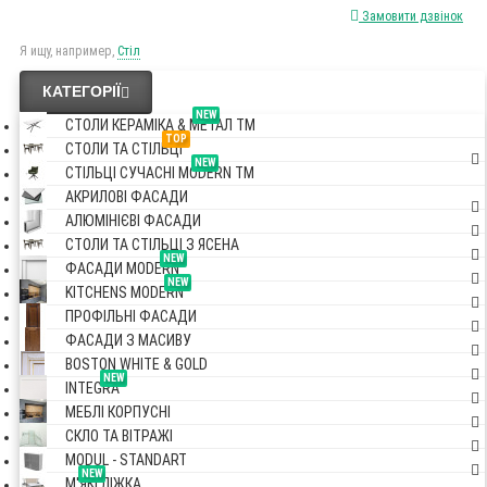
Замовити дзвінок
Я ищу, например,
Стіл
КАТЕГОРІЇ
NEW
СТОЛИ КЕРАМІКА & МЕТАЛ TM
TOP
СТОЛИ ТА СТІЛЬЦІ
NEW
СТІЛЬЦІ СУЧАСНІ MODERN TM
АКРИЛОВІ ФАСАДИ
АЛЮМІНІЄВІ ФАСАДИ
СТОЛИ ТА СТІЛЬЦІ З ЯСЕНА
NEW
ФАСАДИ MODERN
NEW
KITCHENS MODERN
ПРОФІЛЬНІ ФАСАДИ
ФАСАДИ З МАСИВУ
BOSTON WHITE & GOLD
NEW
INTEGRA
МЕБЛІ КОРПУСНІ
СКЛО ТА ВІТРАЖІ
MODUL - STANDART
NEW
М'ЯКІ ЛІЖКА