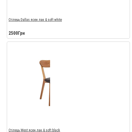
Стілець Dallas ясен лак & soft white
2500Грн
Стілець West ясен лак & soft black