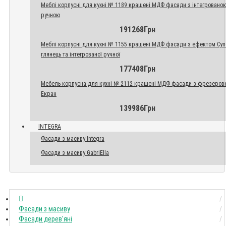
Меблі корпусні для кухні № 1189 крашені МДФ фасади з інтегровано
ручною
191268Грн
Меблі корпусні для кухні № 1155 крашені МДФ фасади з ефектом Су
глянець та інтегрованої ручної
177408Грн
Мебель корпусна для кухні № 2112 крашені МДФ фасади з фрезеров
Екран
139986Грн
INTEGRA
Фасади з масиву Integra
Фасади з масиву GabriElla
Фасади з масиву
Фасади дерев'яні