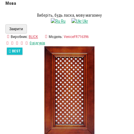
Мова
Виберіть, будь ласка, мову магазину
Ru
Ukr
Закрити
Виробник:
BLICK
Модель:
VeniceFR716396
0 відгуків
BEST