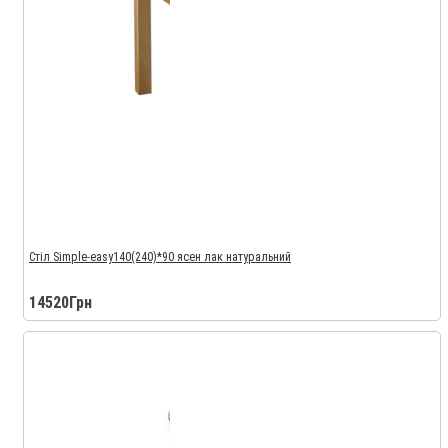
Стіл Simple-easy140(240)*90 ясен лак натуральний
14520Грн