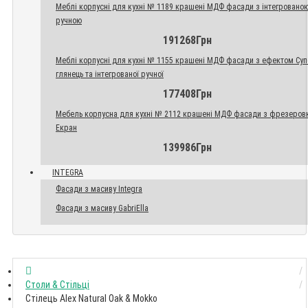
Меблі корпусні для кухні № 1189 крашені МДФ фасади з інтегровано
ручною
191268Грн
Меблі корпусні для кухні № 1155 крашені МДФ фасади з ефектом Су
глянець та інтегрованої ручної
177408Грн
Мебель корпусна для кухні № 2112 крашені МДФ фасади з фрезеров
Екран
139986Грн
INTEGRA
Фасади з масиву Integra
Фасади з масиву GabriElla
Столи & Стільці
Стілець Alex Natural Oak & Mokko