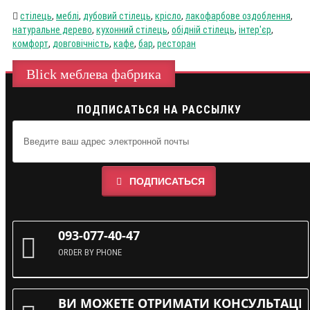
стілець
,
меблі
,
дубовий стілець
,
крісло
,
лакофарбове оздоблення
,
натуральне дерево
,
кухонний стілець
,
обідній стілець
,
інтер'єр
,
комфорт
,
довговічність
,
кафе
,
бар
,
ресторан
Blick меблева фабрика
ПОДПИСАТЬСЯ НА РАССЫЛКУ
ПОДПИСАТЬСЯ
093-077-40-47
ORDER BY PHONE
ВИ МОЖЕТЕ ОТРИМАТИ КОНСУЛЬТАЦІЮ