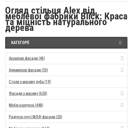
Огляд стільця Alex від
меблевої фабрики Blick: Краса
та міцність натурального
дерева
КАТЕГОРІЇ
Акрилові фасади (46)
Алюмінієві фасади (35)
Столи з масиву дуба (19)
Фасади з масиву (630)
Меблі корпусні (448)
Радіусні гнуті МДФ фасади (20)