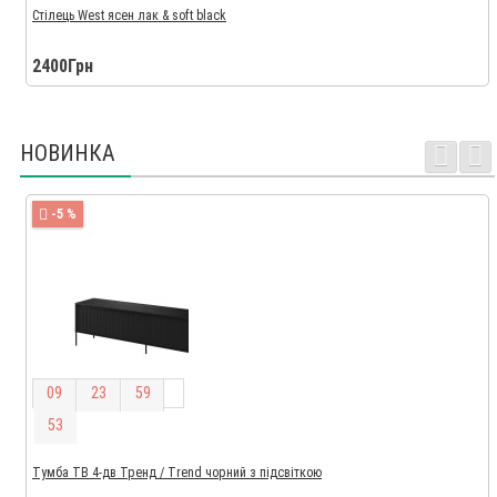
Стілець West ясен лак & soft black
2400Грн
НОВИНКА
-5 %
0
9
2
3
5
9
5
2
Тумба ТВ 4-дв Тренд / Trend чорний з підсвіткою