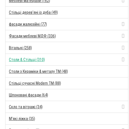
Меблеві матеріали (162)
Стільці дерев'яні із дуба (49)
фасади жалюзійні (77)
Фасади меблеві МДФ (336)
Вітальні (258)
Столи & Стільці (310)
Столи з Кераміки & металу TM (48)
Стільці сучасні Modern TM (88)
Шпоновані фасади (64)
Скло та вітражі (34)
М'які ліжка (35)