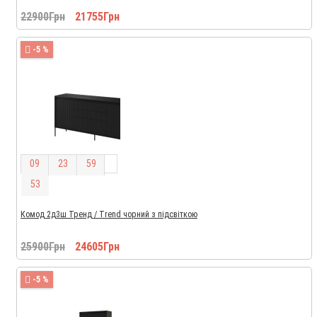
22900Грн
21755Грн
-5 %
0
9
2
3
5
9
5
2
Комод 2д3ш Тренд / Trend чорний з підсвіткою
25900Грн
24605Грн
-5 %