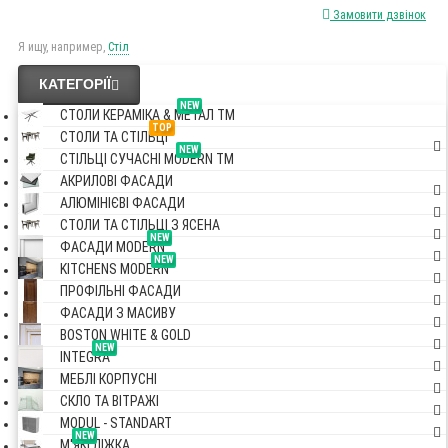
Замовити дзвінок
Я ищу, например,
Стіл
КАТЕГОРІЇ
NEW
СТОЛИ КЕРАМІКА & МЕТАЛ TM
TOP
СТОЛИ ТА СТІЛЬЦІ
NEW
СТІЛЬЦІ СУЧАСНІ MODERN TM
АКРИЛОВІ ФАСАДИ
АЛЮМІНІЄВІ ФАСАДИ
СТОЛИ ТА СТІЛЬЦІ З ЯСЕНА
NEW
ФАСАДИ MODERN
NEW
KITCHENS MODERN
ПРОФІЛЬНІ ФАСАДИ
ФАСАДИ З МАСИВУ
BOSTON WHITE & GOLD
NEW
INTEGRA
МЕБЛІ КОРПУСНІ
СКЛО ТА ВІТРАЖІ
MODUL - STANDART
NEW
М'ЯКІ ЛІЖКА