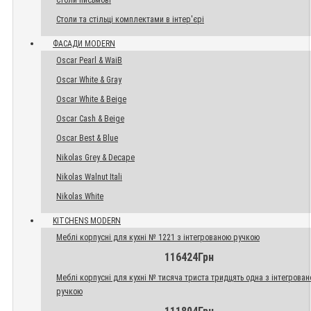
Столи письмові
Столи та стільці комплектами в інтер'єрі
ФАСАДИ MODERN
Oscar Pearl & WaiB
Oscar White & Gray
Oscar White & Beige
Oscar Cash & Beige
Oscar Best & Blue
Nikolas Grey & Decape
Nikolas Walnut Itali
Nikolas White
KITCHENS MODERN
Меблі корпусні для кухні № 1221 з інтегрованою ручкою
116424Грн
Меблі корпусні для кухні № тисяча триста тридцять одна з інтегрова
ручкою