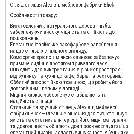
Огляд стільця Alex від меблевої фабрики Blick
Особливості товару:
Виготовлений з натурального дерева - дуба,
забезпечуючи високу міцність та стійкість до
пошкоджень.
Елегантне італійське лакофарбове оздоблення
надає стільцю стильного вигляду.
Комфортне крісло з м'якою спинкою забезпечує
приємне сидіння протягом тривалого часу.
Підходить для використання в різних просторах -
від будинку та кухні до кафе, барів та ресторанів.
Оббитий зносостійкою тканиною, що робить його
довговічним і легким у догляді.
Міцний каркас забезпечує стабільність та
надійність стільця.
Стильний та зручний стілець Alex від меблевої
фабрики Blick – ідеальне рішення для тих, хто цінує
якість та естетику в інтер'єрі. Його міцні матеріали
та довговічність обіцяють довгі роки експлуатації, а
елегантний дизайн додасть вишуканості у будь-яке