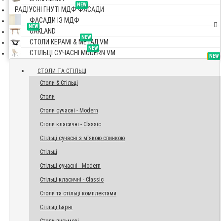
NEW
РАДІУСНІ ГНУТІ МДФ ФАСАДИ
ФАСАДИ ІЗ МДФ
NEW
OAKLAND
NEW
СТОЛИ КЕРАМІ & МЕТАЛ VM
NEW
СТІЛЬЦІ СУЧАСНІ MODERN VM
TOP
NEW
NEW
NEW
СТОЛИ ТА СТІЛЬЦІ
Столи & Стільці
Столи
Столи сучасні - Modern
Столи класичні - Classic
Стільці сучасні з м'якою спинкою
Стільці
Стільці сучасні - Modern
Стільці класичні - Classic
Столи та стільці комплектами
Стільці Барні