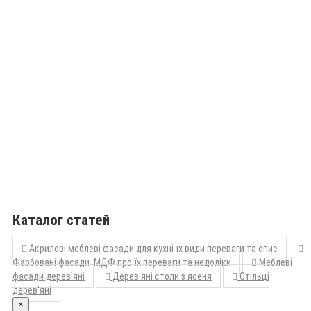
Каталог статей
Акрилові меблеві фасади для кухні їх види переваги та опис
Фарбовані фасади МДФ про їх переваги та недоліки
Меблеві
фасади дерев'яні
Дерев'яні столи з ясеня
Стільці
дерев'яні
×