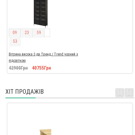
0
9
2
3
5
9
5
2
Вітрина висока 2-дв Тренд / Trend чорний з
підсвіткою
42900Грн
40755Грн
ХІТ ПРОДАЖІВ