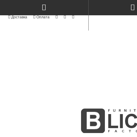
КАТЕГОРІЇ
NEW
СТОЛИ КЕРАМІКА & МЕТАЛ TM
TOP
СТОЛИ ТА СТІЛЬЦІ
NEW
СТІЛЬЦІ СУЧАСНІ MODERN TM
АКРИЛОВІ ФАСАДИ
АЛЮМІНІЄВІ ФАСАДИ
СТОЛИ ТА СТІЛЬЦІ З ЯСЕНА
NEW
ФАСАДИ MODERN
NEW
KITCHENS MODERN
ПРОФІЛЬНІ ФАСАДИ
ФАСАДИ З МАСИВУ
BOSTON WHITE & GOLD
NEW
INTEGRA
МЕБЛІ КОРПУСНІ
СКЛО ТА ВІТРАЖІ
MODUL - STANDART
NEW
М'ЯКІ ЛІЖКА
NEW
РАДІУСНІ ГНУТІ МДФ ФАСАДИ
ФАСАДИ ІЗ МДФ
NEW