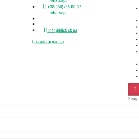
(067)XXX-XX-XX
(050)XXX-XX-XX
Стіл RoundNew 110(160)
Стілець Dall
розкладний ясен лак венге
black
Пн-пт. с 9-00 до 18-00
12650Грн
2500Грн
+38(067)472-47-33 viber
+38(050)736-00-07 viber
+38(093)077-40-47 whatsapp
+38(067)472-47-33 whatsapp
+38(050)736-00-07 whatsapp
info@blick.ck.ua