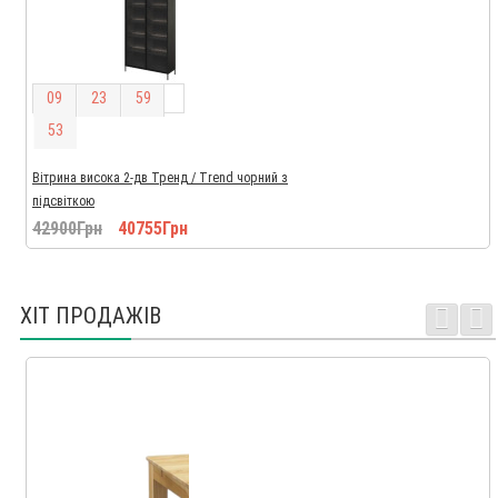
0
9
2
3
5
9
5
2
Вітрина висока 2-дв Тренд / Trend чорний з
підсвіткою
42900Грн
40755Грн
ХІТ ПРОДАЖІВ