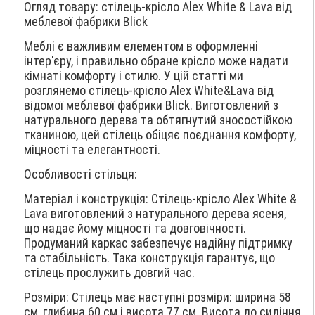
Огляд товару: стілець-крісло Alex White & Lava від
меблевої фабрики Blick
Меблі є важливим елементом в оформленні
інтер'єру, і правильно обране крісло може надати
кімнаті комфорту і стилю. У цій статті ми
розглянемо стілець-крісло Alex White&Lava від
відомої меблевої фабрики Blick. Виготовлений з
натурального дерева та обтягнутий зносостійкою
тканиною, цей стілець обіцяє поєднання комфорту,
міцності та елегантності.
Особливості стільця:
Матеріал і конструкція: Стілець-крісло Alex White &
Lava виготовлений з натурального дерева ясеня,
що надає йому міцності та довговічності.
Продуманий каркас забезпечує надійну підтримку
та стабільність. Така конструкція гарантує, що
стілець прослужить довгий час.
Розміри: Стілець має наступні розміри: ширина 58
см, глибина 60 см і висота 77 см. Висота до сидіння