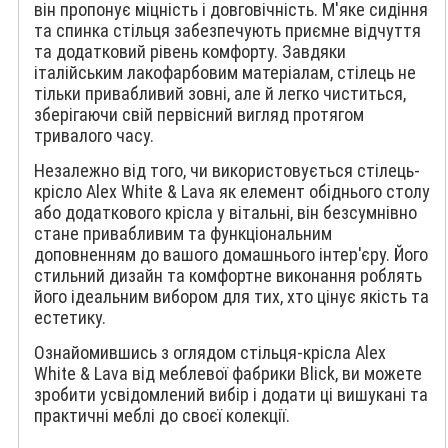
він пропонує міцність і довговічність. М'яке сидіння
та спинка стільця забезпечують приємне відчуття
та додатковий рівень комфорту. Завдяки
італійським лакофарбовим матеріалам, стілець не
тільки привабливий зовні, але й легко чиститься,
зберігаючи свій первісний вигляд протягом
тривалого часу.
Незалежно від того, чи використовується стілець-
крісло Alex White & Lava як елемент обіднього столу
або додаткового крісла у вітальні, він безсумнівно
стане привабливим та функціональним
доповненням до вашого домашнього інтер'єру. Його
стильний дизайн та комфортне виконання роблять
його ідеальним вибором для тих, хто цінує якість та
естетику.
Ознайомившись з оглядом стільця-крісла Alex
White & Lava від меблевої фабрики Blick, ви можете
зробити усвідомлений вибір і додати ці вишукані та
практичні меблі до своєї колекції.