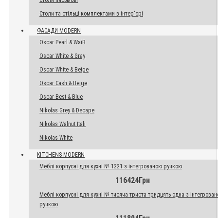
Столи письмові
Столи та стільці комплектами в інтер'єрі
ФАСАДИ MODERN
Oscar Pearl & WaiB
Oscar White & Gray
Oscar White & Beige
Oscar Cash & Beige
Oscar Best & Blue
Nikolas Grey & Decape
Nikolas Walnut Itali
Nikolas White
KITCHENS MODERN
Меблі корпусні для кухні № 1221 з інтегрованою ручкою
116424Грн
Меблі корпусні для кухні № тисяча триста тридцять одна з інтегрова
ручкою