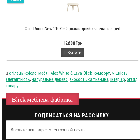
Стіл RoundNew 110/160 розкладний з ясена лак perl
12600Грн
Купити
стілець-крісло
,
меблі
,
Alex White & Lava
,
Blick
,
комфорт
,
міцність
,
елегантність
,
натуральне дерево
,
зносостійка тканина
,
інтер'єр
,
огляд
товару
Blick меблева фабрика
ПОДПИСАТЬСЯ НА РАССЫЛКУ