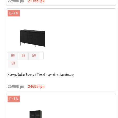
22900Грн
21755Грн
-5 %
0
9
2
3
5
9
5
2
Комод 2д3ш Тренд / Trend чорний з підсвіткою
25900Грн
24605Грн
-5 %