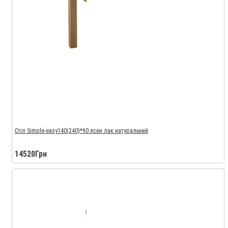
Стіл Simple-easy140(240)*90 ясен лак натуральний
14520Грн