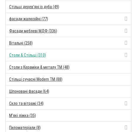
Стільці дерев'яні із дуба (49)
фасади жалюзійні (77)
Фасади меблеві МДФ (336)
Вітальні (258)
Столи & Стільці (310)
Столи з Кераміки & металу TM (48)
Стільці сучасні Modern TM (88)
Шпоновані фасади (64)
Скло та вітражі (34)
М'які ліжка (35)
Пиломатеріали (8)