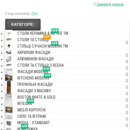
Замовити дзвінок
Я ищу, например,
Стіл
КАТЕГОРІЇ
NEW
СТОЛИ КЕРАМІКА & МЕТАЛ TM
TOP
СТОЛИ ТА СТІЛЬЦІ
NEW
СТІЛЬЦІ СУЧАСНІ MODERN TM
АКРИЛОВІ ФАСАДИ
АЛЮМІНІЄВІ ФАСАДИ
СТОЛИ ТА СТІЛЬЦІ З ЯСЕНА
NEW
ФАСАДИ MODERN
NEW
KITCHENS MODERN
ПРОФІЛЬНІ ФАСАДИ
ФАСАДИ З МАСИВУ
BOSTON WHITE & GOLD
NEW
INTEGRA
МЕБЛІ КОРПУСНІ
СКЛО ТА ВІТРАЖІ
MODUL - STANDART
NEW
М'ЯКІ ЛІЖКА