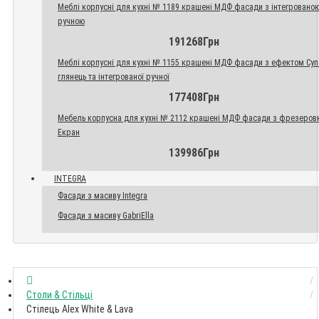
Меблі корпусні для кухні № 1189 крашені МДФ фасади з інтегровано
ручною
191268Грн
Меблі корпусні для кухні № 1155 крашені МДФ фасади з ефектом Су
глянець та інтегрованої ручної
177408Грн
Мебель корпусна для кухні № 2112 крашені МДФ фасади з фрезеров
Екран
139986Грн
INTEGRA
Фасади з масиву Integra
Фасади з масиву GabriElla
Столи & Стільці
Стілець Alex White & Lava