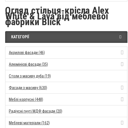
Огляд стільця-крісла Alex
White & Lava від меблевої
фабрики Blick
КАТЕГОРІЇ
Акрилові фасади (46)
Алюмінієві фасади (35)
Столи з масиву дуба (19)
Фасади з масиву (630)
Меблі корпусні (448)
Радіусні гнуті МДФ фасади (20)
Меблеві матеріали (162)