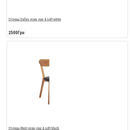
Стілець Dallas ясен лак & soft white
2500Грн
Стілець West ясен лак & soft black