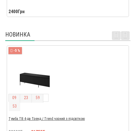
2400Грн
НОВИНКА
-5 %
0
9
2
3
5
9
5
2
Тумба ТВ 4-дв Тренд / Trend чорний з підсвіткою