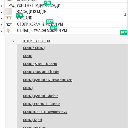
NEW
РАДІУСНІ ГНУТІ МДФ ФАСАДИ
ФАСАДИ ІЗ МДФ
NEW
OAKLAND
NEW
СТОЛИ КЕРАМІ & МЕТАЛ VM
NEW
СТІЛЬЦІ СУЧАСНІ MODERN VM
TOP
NEW
NEW
NEW
СТОЛИ ТА СТІЛЬЦІ
Столи & Стільці
Столи
Столи сучасні - Modern
Столи класичні - Classic
Стільці сучасні з м'якою спинкою
Стільці
Стільці сучасні - Modern
Стільці класичні - Classic
Столи та стільці комплектами
Стільці Барні