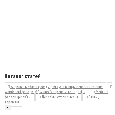
Каталог статей
Акрилові меблеві фасади для кухні їх види переваги та опис
Фарбовані фасади МДФ про їх переваги та недоліки
Меблеві
фасади дерев'яні
Дерев'яні столи з ясеня
Стільці
дерев'яні
×