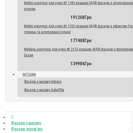
Меблі корпусні для кухні № 1189 крашені МДФ фасади з інтегровано
ручною
191268Грн
Меблі корпусні для кухні № 1155 крашені МДФ фасади з ефектом Су
глянець та інтегрованої ручної
177408Грн
Мебель корпусна для кухні № 2112 крашені МДФ фасади з фрезеров
Екран
139986Грн
INTEGRA
Фасади з масиву Integra
Фасади з масиву GabriElla
Фасади з масиву
Фасади дерев'яні