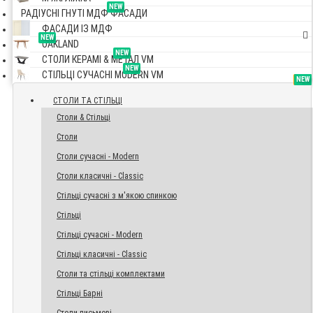
NEW
РАДІУСНІ ГНУТІ МДФ ФАСАДИ
ФАСАДИ ІЗ МДФ
NEW
OAKLAND
NEW
СТОЛИ КЕРАМІ & МЕТАЛ VM
NEW
СТІЛЬЦІ СУЧАСНІ MODERN VM
TOP
NEW
NEW
NEW
СТОЛИ ТА СТІЛЬЦІ
Столи & Стільці
Столи
Столи сучасні - Modern
Столи класичні - Classic
Стільці сучасні з м'якою спинкою
Стільці
Стільці сучасні - Modern
Стільці класичні - Classic
Столи та стільці комплектами
Стільці Барні