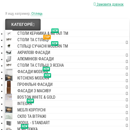
Замовити дзвінок
Я ищу, например,
Стілець
КАТЕГОРІЇ
NEW
СТОЛИ КЕРАМІКА & МЕТАЛ TM
TOP
СТОЛИ ТА СТІЛЬЦІ
NEW
СТІЛЬЦІ СУЧАСНІ MODERN TM
АКРИЛОВІ ФАСАДИ
АЛЮМІНІЄВІ ФАСАДИ
СТОЛИ ТА СТІЛЬЦІ З ЯСЕНА
NEW
ФАСАДИ MODERN
NEW
KITCHENS MODERN
ПРОФІЛЬНІ ФАСАДИ
ФАСАДИ З МАСИВУ
BOSTON WHITE & GOLD
NEW
INTEGRA
МЕБЛІ КОРПУСНІ
СКЛО ТА ВІТРАЖІ
MODUL - STANDART
NEW
М'ЯКІ ЛІЖКА