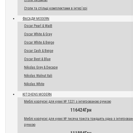
Столи письмові
Столи та стільці комплектами в інтер'єрі
ФАСАДИ MODERN
Oscar Pearl & WaiB
Oscar White & Gray
Oscar White & Beige
Oscar Cash & Beige
Oscar Best & Blue
Nikolas Grey & Decape
Nikolas Walnut Itali
Nikolas White
KITCHENS MODERN
Меблі корпусні для кухні № 1221 з інтегрованою ручкою
116424Грн
Меблі корпусні для кухні № тисяча триста тридцять одна з інтегрова
ручкою