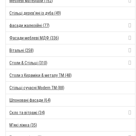
Меблеві матеріали (162)
Стільці дерев'яні із дуба (49)
фасади жалюзійні (77)
Фасади меблеві МДФ (336)
Вітальні (258)
Столи & Стільці (310)
Столи з Кераміки & металу TM (48)
Стільці сучасні Modern TM (88)
Шпоновані фасади (64)
Скло та вітражі (34)
М'які ліжка (35)