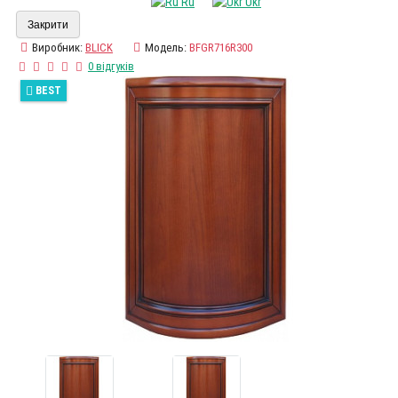
Ru
Ukr
Закрити
Виробник:
BLICK
Модель:
BFGR716R300
0 відгуків
BEST