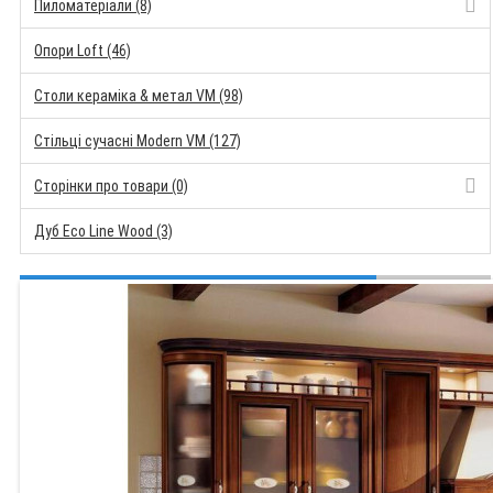
Пиломатеріали (8)
Опори Loft (46)
Столи кераміка & метал VM (98)
Стільці сучасні Modern VM (127)
Сторінки про товари (0)
Дуб Eco Line Wood (3)