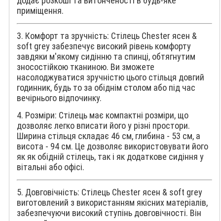
додає розкоші та витонченості в будь-яке
приміщення.
3. Комфорт та зручність: Стілець Chester ясен &
soft grey забезпечує високий рівень комфорту
завдяки м'якому сидінню та спинці, обтягнутим
зносостійкою тканиною. Ви зможете
насолоджуватися зручністю цього стільця довгий
годинник, будь то за обіднім столом або під час
вечірнього відпочинку.
4. Розміри: Стілець має компактні розміри, що
дозволяє легко вписати його у різні простори.
Ширина стільця складає 46 см, глибина - 53 см, а
висота - 94 см. Це дозволяє використовувати його
як як обідній стілець, так і як додаткове сидіння у
вітальні або офісі.
5. Довговічність: Стілець Chester ясен & soft grey
виготовлений з використанням якісних матеріалів,
забезпечуючи високий ступінь довговічності. Він