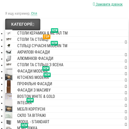
Замовити дзвінок
Я ищу, например,
Стіл
КАТЕГОРІЇ
NEW
СТОЛИ КЕРАМІКА & МЕТАЛ TM
TOP
СТОЛИ ТА СТІЛЬЦІ
NEW
СТІЛЬЦІ СУЧАСНІ MODERN TM
АКРИЛОВІ ФАСАДИ
АЛЮМІНІЄВІ ФАСАДИ
СТОЛИ ТА СТІЛЬЦІ З ЯСЕНА
NEW
ФАСАДИ MODERN
NEW
KITCHENS MODERN
ПРОФІЛЬНІ ФАСАДИ
ФАСАДИ З МАСИВУ
BOSTON WHITE & GOLD
NEW
INTEGRA
МЕБЛІ КОРПУСНІ
СКЛО ТА ВІТРАЖІ
MODUL - STANDART
NEW
М'ЯКІ ЛІЖКА