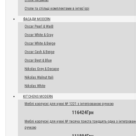
Столи письмові
Столи та стільці комплектами в інтер'єрі
ФАСАДИ MODERN
Oscar Pearl & WaiB
Oscar White & Gray
Oscar White & Beige
Oscar Cash & Beige
Oscar Best & Blue
Nikolas Grey & Decape
Nikolas Walnut Itali
Nikolas White
KITCHENS MODERN
Меблі корпусні для кухні № 1221 з інтегрованою ручкою
116424Грн
Меблі корпусні для кухні № тисяча триста тридцять одна з інтегрова
ручкою