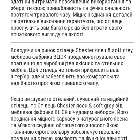
здатний витримати повсякденне використання та
зберегти свою привабливість та функціональність
протягом тривалого часу. Міцне з'єднання деталей
та ретельне виконання гарантують, що стілець
прослужить вам багато років без втрати свого
початкового вигляду та якості.
Виводячи на ринок стілець Chester ясен & soft grey,
меблева фабрика BLICK продемонструвала своє
прагнення до виробництва якісних та стильних
меблів. Цей стілець не тільки прикрасить ваш
інтер'єр, але й забезпечить вас комфортом та
надійністю протягом тривалого часу.
Якщо ви шукаєте стильний, сучасний та надійний
стілець, то Стілець Chester ясен & soft grey від
меблевої фабрики BLICK є чудовим вибором. Його
поєднання міцного каркасу з натурального ясена
та м'якого сидіння обтягнутого зносостійкою
тканиною сірого кольору забезпечує ідеальне
поєднання стилю, комфорту та функціональності.