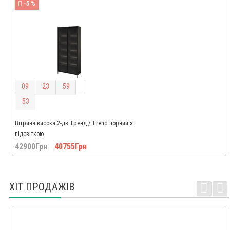
-5 %
0
9
2
3
5
9
5
2
Вітрина висока 2-дв Тренд / Trend чорний з
підсвіткою
42900Грн
40755Грн
ХІТ ПРОДАЖІВ