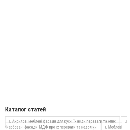
Каталог статей
Акрилові меблеві фасади для кухні їх види переваги та опис
Фарбовані фасади МДФ про їх переваги та недоліки
Меблеві