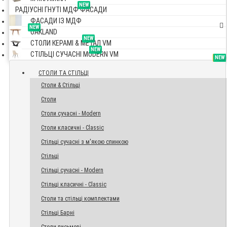
NEW
РАДІУСНІ ГНУТІ МДФ ФАСАДИ
ФАСАДИ ІЗ МДФ
NEW
OAKLAND
NEW
СТОЛИ КЕРАМІ & МЕТАЛ VM
NEW
СТІЛЬЦІ СУЧАСНІ MODERN VM
TOP
NEW
NEW
NEW
СТОЛИ ТА СТІЛЬЦІ
Столи & Стільці
Столи
Столи сучасні - Modern
Столи класичні - Classic
Стільці сучасні з м'якою спинкою
Стільці
Стільці сучасні - Modern
Стільці класичні - Classic
Столи та стільці комплектами
Стільці Барні