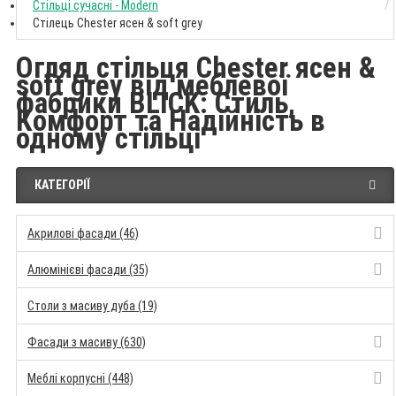
Стільці сучасні - Modern
Стілець Chester ясен & soft grey
Огляд стільця Chester ясен &
soft grey від меблевої
фабрики BLICK: Стиль,
Комфорт та Надійність в
одному стільці
КАТЕГОРІЇ
Акрилові фасади (46)
Алюмінієві фасади (35)
Столи з масиву дуба (19)
Фасади з масиву (630)
Меблі корпусні (448)