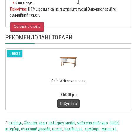
Ваш відгук:
Примітка:
HTML розмітка не підтримується! Використовуйте
звичайний текст.
Оставить отзыв
РЕКОМЕНДОВАНІ ТОВАРИ
BEST
Стіл Writer ясен лак
8500Грн
Купити
стілець
,
Chester
,
ясен
,
soft grey
,
меблі
,
меблева фабрика
,
BLICK
,
інтер'єр
,
сучасний дизайн
,
стиль
,
надійність
,
комфорт
,
міцність
,