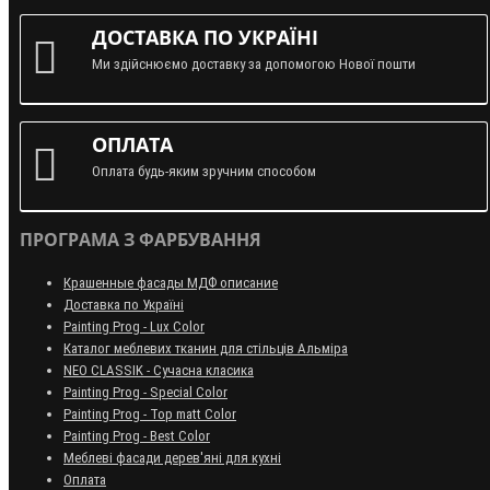
ДОСТАВКА ПО УКРАЇНІ
Ми здійснюємо доставку за допомогою Нової пошти
ОПЛАТА
Оплата будь-яким зручним способом
ПРОГРАМА З ФАРБУВАННЯ
Крашенные фасады МДФ описание
Доставка по Україні
Painting Prog - Lux Color
Каталог меблевих тканин для стільців Альміра
NEO CLASSIK - Сучасна класика
Painting Prog - Special Color
Painting Prog - Top matt Color
Painting Prog - Best Color
Меблеві фасади дерев'яні для кухні
Оплата