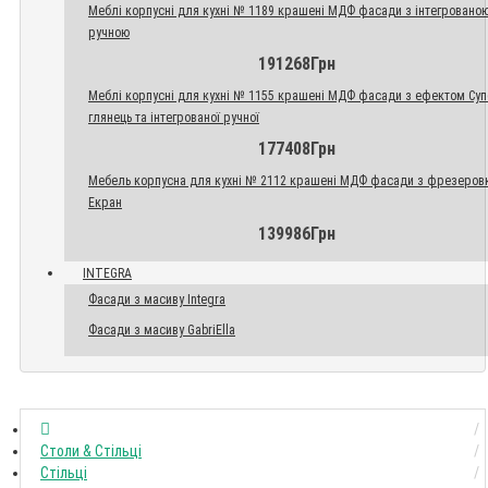
Меблі корпусні для кухні № 1189 крашені МДФ фасади з інтегровано
ручною
191268Грн
Меблі корпусні для кухні № 1155 крашені МДФ фасади з ефектом Су
глянець та інтегрованої ручної
177408Грн
Мебель корпусна для кухні № 2112 крашені МДФ фасади з фрезеров
Екран
139986Грн
INTEGRA
Фасади з масиву Integra
Фасади з масиву GabriElla
Столи & Стільці
Стільці