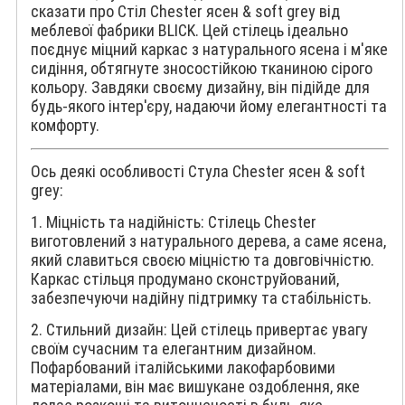
сказати про Стіл Chester ясен & soft grey від
меблевої фабрики BLICK. Цей стілець ідеально
поєднує міцний каркас з натурального ясена і м'яке
сидіння, обтягнуте зносостійкою тканиною сірого
кольору. Завдяки своєму дизайну, він підійде для
будь-якого інтер'єру, надаючи йому елегантності та
комфорту.
Ось деякі особливості Стула Chester ясен & soft
grey:
1. Міцність та надійність: Стілець Chester
виготовлений з натурального дерева, а саме ясена,
який славиться своєю міцністю та довговічністю.
Каркас стільця продумано сконструйований,
забезпечуючи надійну підтримку та стабільність.
2. Стильний дизайн: Цей стілець привертає увагу
своїм сучасним та елегантним дизайном.
Пофарбований італійськими лакофарбовими
матеріалами, він має вишукане оздоблення, яке