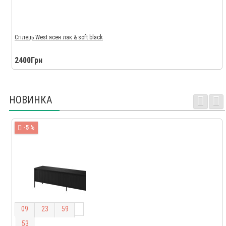
Стілець West ясен лак & soft black
2400Грн
НОВИНКА
-5 %
0
9
2
3
5
9
5
2