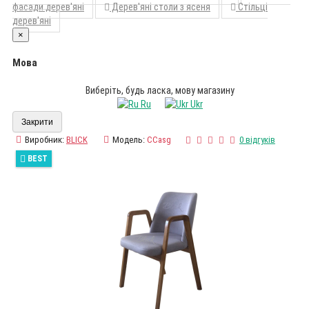
фасади дерев'яні
Дерев'яні столи з ясеня
Стільці
дерев'яні
×
Мова
Виберіть, будь ласка, мову магазину
Ru
Ukr
Закрити
Виробник:
BLICK
Модель:
CCasg
0 відгуків
BEST