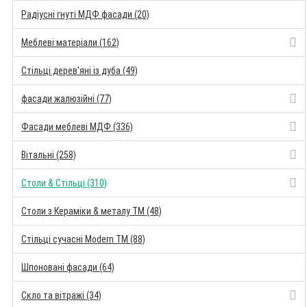
Радіусні гнуті МДФ фасади (20)
Меблеві матеріали (162)
Стільці дерев'яні із дуба (49)
фасади жалюзійні (77)
Фасади меблеві МДФ (336)
Вітальні (258)
Столи & Стільці (310)
Столи з Кераміки & металу TM (48)
Стільці сучасні Modern TM (88)
Шпоновані фасади (64)
Скло та вітражі (34)