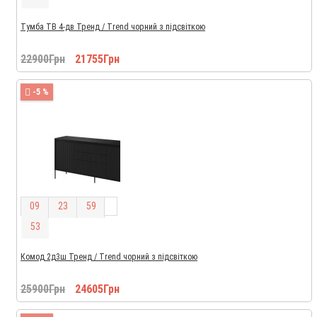
Тумба ТВ 4-дв Тренд / Trend чорний з підсвіткою
22900Грн
21755Грн
-5 %
0
9
2
3
5
9
5
2
Комод 2д3ш Тренд / Trend чорний з підсвіткою
25900Грн
24605Грн