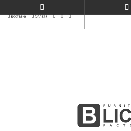
КАТЕГОРІЇ
NEW
СТОЛИ КЕРАМІКА & МЕТАЛ TM
TOP
СТОЛИ ТА СТІЛЬЦІ
NEW
СТІЛЬЦІ СУЧАСНІ MODERN TM
АКРИЛОВІ ФАСАДИ
АЛЮМІНІЄВІ ФАСАДИ
СТОЛИ ТА СТІЛЬЦІ З ЯСЕНА
NEW
ФАСАДИ MODERN
NEW
KITCHENS MODERN
ПРОФІЛЬНІ ФАСАДИ
ФАСАДИ З МАСИВУ
BOSTON WHITE & GOLD
NEW
INTEGRA
МЕБЛІ КОРПУСНІ
СКЛО ТА ВІТРАЖІ
MODUL - STANDART
NEW
М'ЯКІ ЛІЖКА
NEW
РАДІУСНІ ГНУТІ МДФ ФАСАДИ
ФАСАДИ ІЗ МДФ
NEW