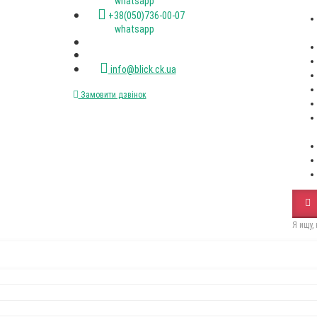
(067)XXX-XX-XX
(050)XXX-XX-XX
Стіл RoundNew 110(160)
Стілець Dall
розкладний ясен лак венге
black
Пн-пт. с 9-00 до 18-00
12650Грн
2500Грн
+38(067)472-47-33 viber
+38(050)736-00-07 viber
+38(093)077-40-47 whatsapp
+38(067)472-47-33 whatsapp
+38(050)736-00-07 whatsapp
info@blick.ck.ua