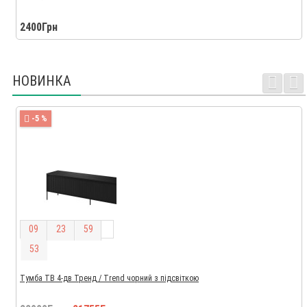
2400Грн
НОВИНКА
-5 %
0
9
2
3
5
9
5
2
Тумба ТВ 4-дв Тренд / Trend чорний з підсвіткою