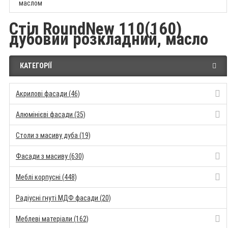
маслом
Стіл RoundNew 110(160)
дубовий розкладний, масло
КАТЕГОРІЇ
Акрилові фасади (46)
Алюмінієві фасади (35)
Столи з масиву дуба (19)
Фасади з масиву (630)
Меблі корпусні (448)
Радіусні гнуті МДФ фасади (20)
Меблеві матеріали (162)