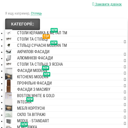
Замовити дзвінок
Я ищу, например,
Стілець
КАТЕГОРІЇ
NEW
СТОЛИ КЕРАМІКА & МЕТАЛ TM
TOP
СТОЛИ ТА СТІЛЬЦІ
NEW
СТІЛЬЦІ СУЧАСНІ MODERN TM
АКРИЛОВІ ФАСАДИ
АЛЮМІНІЄВІ ФАСАДИ
СТОЛИ ТА СТІЛЬЦІ З ЯСЕНА
NEW
ФАСАДИ MODERN
NEW
KITCHENS MODERN
ПРОФІЛЬНІ ФАСАДИ
ФАСАДИ З МАСИВУ
BOSTON WHITE & GOLD
NEW
INTEGRA
МЕБЛІ КОРПУСНІ
СКЛО ТА ВІТРАЖІ
MODUL - STANDART
NEW
М'ЯКІ ЛІЖКА