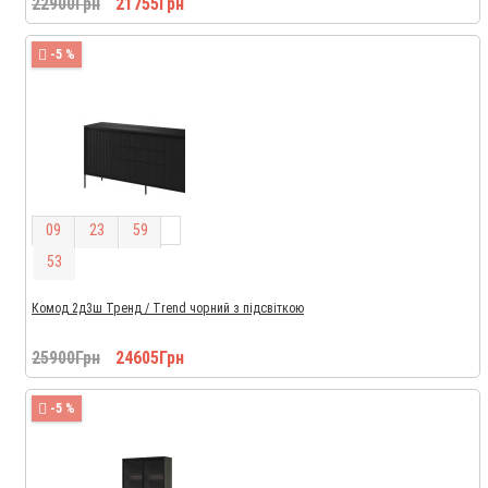
22900Грн
21755Грн
-5 %
0
9
2
3
5
9
5
2
Комод 2д3ш Тренд / Trend чорний з підсвіткою
25900Грн
24605Грн
-5 %