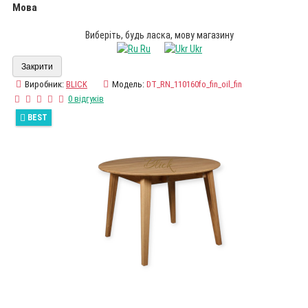
Мова
Виберіть, будь ласка, мову магазину
Ru
Ukr
Закрити
Виробник:
BLICK
Модель:
DT_RN_110160fo_fin_oil_fin
0 відгуків
BEST