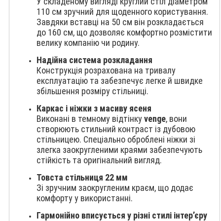
У складеному вигляді круглий стіл діаметром
110 см зручний для щоденного користування.
Завдяки вставці на 50 см він розкладається
до 160 см, що дозволяє комфортно розмістити
велику компанію чи родину.
Надійна система розкладання
Конструкція розрахована на тривалу
експлуатацію та забезпечує легке й швидке
збільшення розміру стільниці.
Каркас і ніжки з масиву ясеня
Виконані в темному відтінку
venge
, вони
створюють стильний контраст із дубовою
стільницею. Спеціально оброблені ніжки зі
злегка заокругленими краями забезпечують
стійкість та оригінальний вигляд.
Товста стільниця 22 мм
Зі зручним заокругленим краєм, що додає
комфорту у використанні.
Гармонійно вписується у різні стилі інтер’єру