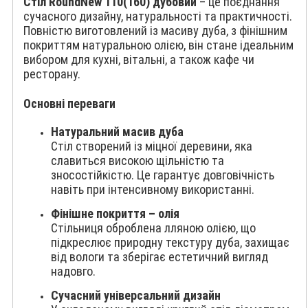
Стіл RoundNew 110(160) дубовий
– це поєднання
сучасного дизайну, натуральності та практичності.
Повністю виготовлений із масиву дуба, з фінішним
покриттям натуральною олією, він стане ідеальним
вибором для кухні, вітальні, а також кафе чи
ресторану.
Основні переваги
Натуральний масив дуба
Стіл створений із міцної деревини, яка
славиться високою щільністю та
зносостійкістю. Це гарантує довговічність
навіть при інтенсивному використанні.
Фінішне покриття – олія
Стільниця оброблена лляною олією, що
підкреслює природну текстуру дуба, захищає
від вологи та зберігає естетичний вигляд
надовго.
Сучасний універсальний дизайн