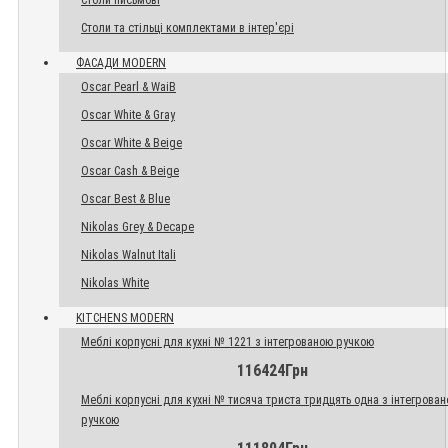
Столи письмові
Столи та стільці комплектами в інтер'єрі
ФАСАДИ MODERN
Oscar Pearl & WaiB
Oscar White & Gray
Oscar White & Beige
Oscar Cash & Beige
Oscar Best & Blue
Nikolas Grey & Decape
Nikolas Walnut Itali
Nikolas White
KITCHENS MODERN
Меблі корпусні для кухні № 1221 з інтегрованою ручкою
116424Грн
Меблі корпусні для кухні № тисяча триста тридцять одна з інтегрова
ручкою