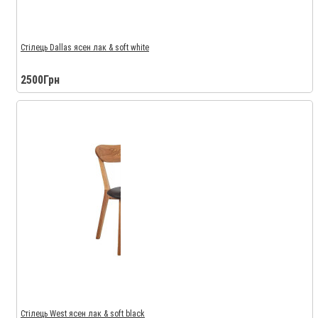
Стілець Dallas ясен лак & soft white
2500Грн
Стілець West ясен лак & soft black