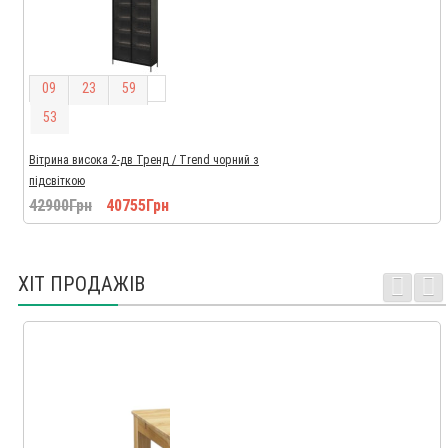
0
9
2
3
5
9
5
2
Вітрина висока 2-дв Тренд / Trend чорний з
підсвіткою
42900Грн
40755Грн
ХІТ ПРОДАЖІВ