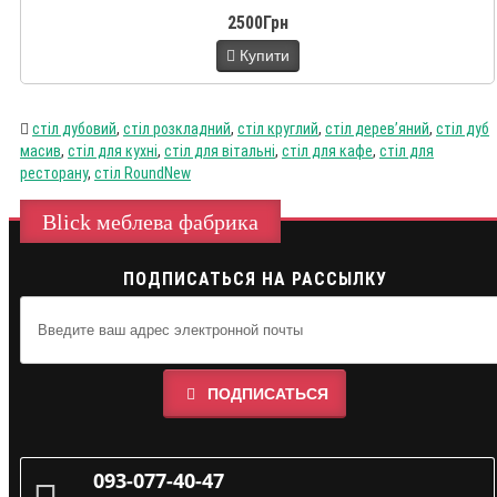
2500Грн
Купити
стіл дубовий
,
стіл розкладний
,
стіл круглий
,
стіл дерев’яний
,
стіл дуб
масив
,
стіл для кухні
,
стіл для вітальні
,
стіл для кафе
,
стіл для
ресторану
,
стіл RoundNew
Blick меблева фабрика
ПОДПИСАТЬСЯ НА РАССЫЛКУ
ПОДПИСАТЬСЯ
093-077-40-47