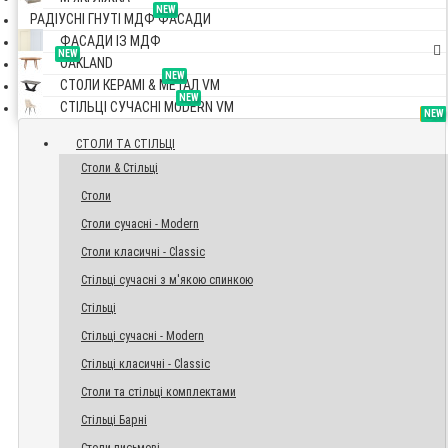
NEW
РАДІУСНІ ГНУТІ МДФ ФАСАДИ
ФАСАДИ ІЗ МДФ
NEW
OAKLAND
NEW
СТОЛИ КЕРАМІ & МЕТАЛ VM
NEW
СТІЛЬЦІ СУЧАСНІ MODERN VM
TOP
NEW
NEW
NEW
СТОЛИ ТА СТІЛЬЦІ
Столи & Стільці
Столи
Столи сучасні - Modern
Столи класичні - Classic
Стільці сучасні з м'якою спинкою
Стільці
Стільці сучасні - Modern
Стільці класичні - Classic
Столи та стільці комплектами
Стільці Барні