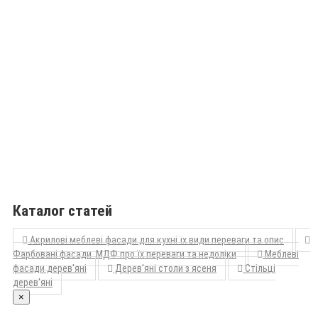
Каталог статей
Акрилові меблеві фасади для кухні їх види переваги та опис
Фарбовані фасади МДФ про їх переваги та недоліки
Меблеві
фасади дерев'яні
Дерев'яні столи з ясеня
Стільці
дерев'яні
×