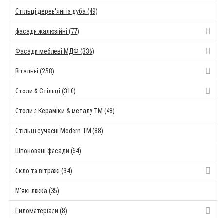
Стільці дерев'яні із дуба (49)
фасади жалюзійні (77)
Фасади меблеві МДФ (336)
Вітальні (258)
Столи & Стільці (310)
Столи з Кераміки & металу TM (48)
Стільці сучасні Modern TM (88)
Шпоновані фасади (64)
Скло та вітражі (34)
М'які ліжка (35)
Пиломатеріали (8)