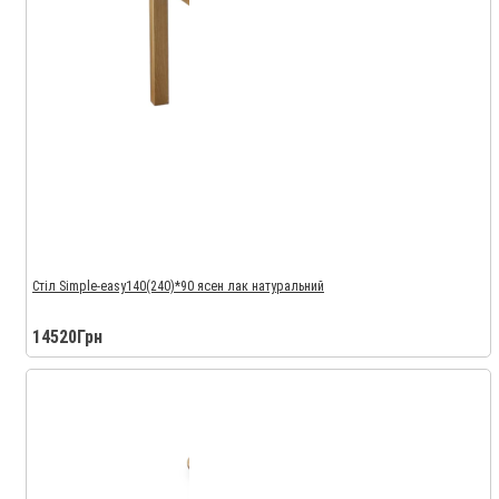
Стіл Simple-easy140(240)*90 ясен лак натуральний
14520Грн