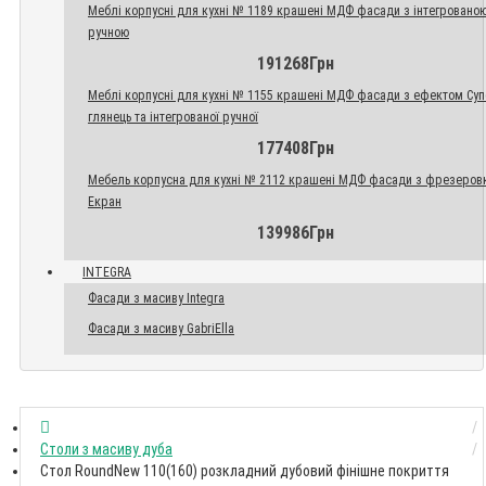
Меблі корпусні для кухні № 1189 крашені МДФ фасади з інтегровано
ручною
191268Грн
Меблі корпусні для кухні № 1155 крашені МДФ фасади з ефектом Су
глянець та інтегрованої ручної
177408Грн
Мебель корпусна для кухні № 2112 крашені МДФ фасади з фрезеров
Екран
139986Грн
INTEGRA
Фасади з масиву Integra
Фасади з масиву GabriElla
Столи з масиву дуба
Стол RoundNew 110(160) розкладний дубовий фінішне покриття