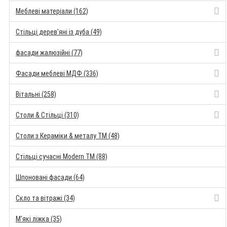
Меблеві матеріали (162)
Стільці дерев'яні із дуба (49)
фасади жалюзійні (77)
Фасади меблеві МДФ (336)
Вітальні (258)
Столи & Стільці (310)
Столи з Кераміки & металу TM (48)
Стільці сучасні Modern TM (88)
Шпоновані фасади (64)
Скло та вітражі (34)
М'які ліжка (35)