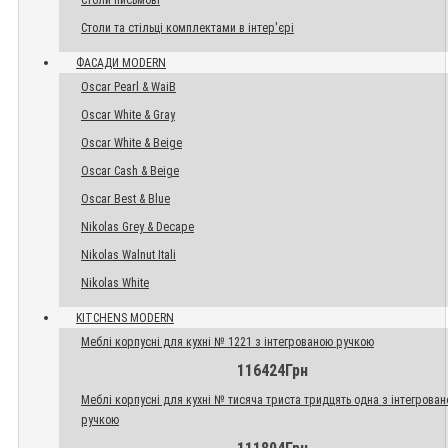
Столи письмові
Столи та стільці комплектами в інтер'єрі
ФАСАДИ MODERN
Oscar Pearl & WaiB
Oscar White & Gray
Oscar White & Beige
Oscar Cash & Beige
Oscar Best & Blue
Nikolas Grey & Decape
Nikolas Walnut Itali
Nikolas White
KITCHENS MODERN
Меблі корпусні для кухні № 1221 з інтегрованою ручкою
116424Грн
Меблі корпусні для кухні № тисяча триста тридцять одна з інтегрова
ручкою