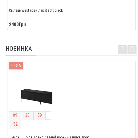
Стілець West ясен лак & soft black
2400Грн
НОВИНКА
-5 %
0
9
2
3
5
9
5
2
Тумба ТВ 4-дв Тренд / Trend чорний з підсвіткою