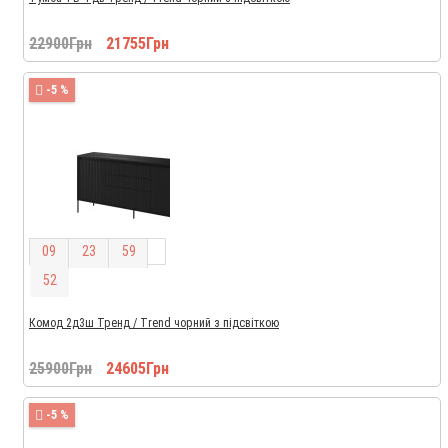
22900Грн
21755Грн
-5 %
0
9
2
3
5
9
5
2
Комод 2д3ш Тренд / Trend чорний з підсвіткою
25900Грн
24605Грн
-5 %