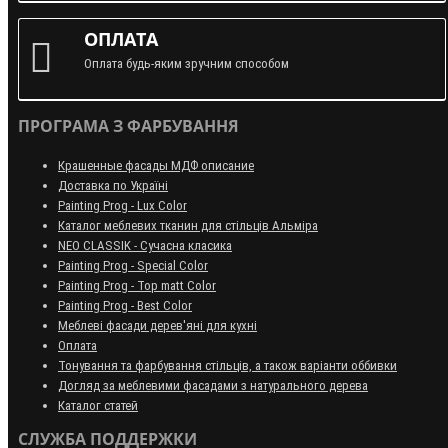
ОПЛАТА
Оплата будь-яким зручним способом
ПРОГРАМА З ФАРБУВАННЯ
Крашенные фасады МДФ описание
Доставка по Україні
Painting Prog - Lux Color
Каталог меблевих тканин для стільців Альміра
NEO CLASSIK - Сучасна класика
Painting Prog - Special Color
Painting Prog - Top matt Color
Painting Prog - Best Color
Меблеві фасади дерев'яні для кухні
Оплата
Тонування та фарбування стільців, а також варіанти оббивки
Догляд за меблевими фасадами з натурального дерева
Каталог статей
СЛУЖБА ПОДДЕРЖКИ