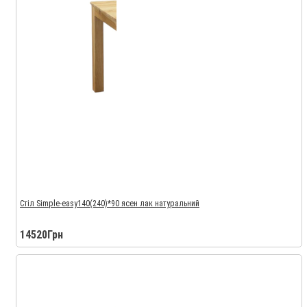
Стіл Simple-easy140(240)*90 ясен лак натуральний
14520Грн