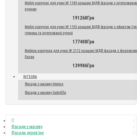
Меблі корпусні для кухні № 1189 крашені МДФ фасади з інтегровано
ручною
191268Грн
Меблі корпусні для кухні № 1155 крашені МДФ фасади з ефектом Су
глянець та інтегрованої ручної
177408Грн
Мебель корпусна для кухні № 2112 крашені МДФ фасади з фрезеров
Екран
139986Грн
INTEGRA
Фасади з масиву Integra
Фасади з масиву GabriElla
Фасади з масиву
Фасади дерев'яні