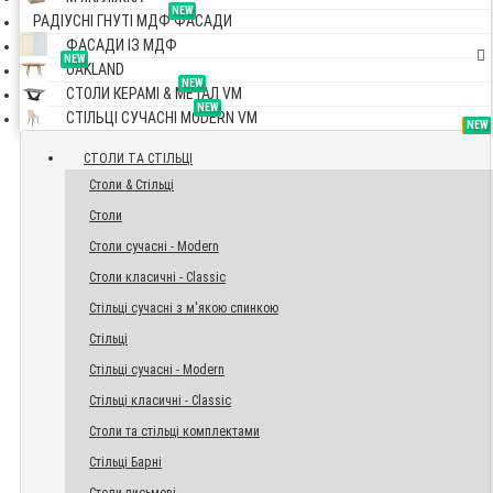
NEW
РАДІУСНІ ГНУТІ МДФ ФАСАДИ
ФАСАДИ ІЗ МДФ
NEW
OAKLAND
NEW
СТОЛИ КЕРАМІ & МЕТАЛ VM
NEW
СТІЛЬЦІ СУЧАСНІ MODERN VM
TOP
NEW
NEW
NEW
СТОЛИ ТА СТІЛЬЦІ
Столи & Стільці
Столи
Столи сучасні - Modern
Столи класичні - Classic
Стільці сучасні з м'якою спинкою
Стільці
Стільці сучасні - Modern
Стільці класичні - Classic
Столи та стільці комплектами
Стільці Барні