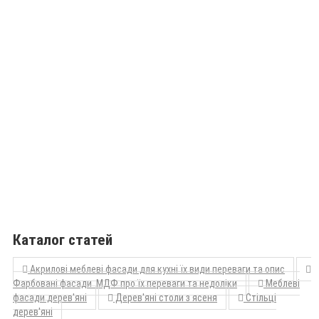
Каталог статей
Акрилові меблеві фасади для кухні їх види переваги та опис
Фарбовані фасади МДФ про їх переваги та недоліки
Меблеві
фасади дерев'яні
Дерев'яні столи з ясеня
Стільці
дерев'яні