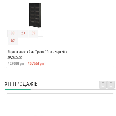
0
9
2
3
5
9
5
2
Вітрина висока 2-дв Тренд / Trend чорний з
підсвіткою
42900Грн
40755Грн
ХІТ ПРОДАЖІВ