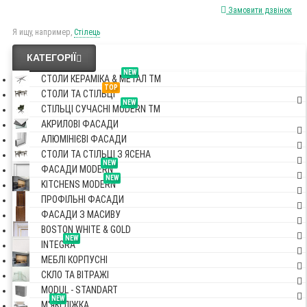
Замовити дзвінок
Я ищу, например,
Стілець
КАТЕГОРІЇ
NEW
СТОЛИ КЕРАМІКА & МЕТАЛ TM
TOP
СТОЛИ ТА СТІЛЬЦІ
NEW
СТІЛЬЦІ СУЧАСНІ MODERN TM
АКРИЛОВІ ФАСАДИ
АЛЮМІНІЄВІ ФАСАДИ
СТОЛИ ТА СТІЛЬЦІ З ЯСЕНА
NEW
ФАСАДИ MODERN
NEW
KITCHENS MODERN
ПРОФІЛЬНІ ФАСАДИ
ФАСАДИ З МАСИВУ
BOSTON WHITE & GOLD
NEW
INTEGRA
МЕБЛІ КОРПУСНІ
СКЛО ТА ВІТРАЖІ
MODUL - STANDART
NEW
М'ЯКІ ЛІЖКА