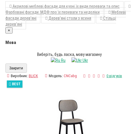
Акрилові меблеві фасади для кухні їх види переваги та опис
Фарбовані фасади МДФ про їх переваги та недоліки
Меблеві
фасади дерев'яні
Дерев'яні столи з ясеня
Стільці
дерев'яні
×
Мова
Виберіть, будь ласка, мову магазину
Ru
Ukr
Закрити
Виробник:
BLICK
Модель:
CNCabg
0 відгуків
BEST