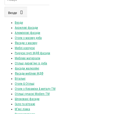
Везде
Везде
Акрилові фасади
Алюмінієві фасади
Столи з масиву дуба
Фасади з масиву
Меблі корпусні
Радіусні гнуті МДФ фасади
Меблеві матеріали
Стільці дерев'яні із дуба
фасади жалюзійні
Фасади меблеві МДФ
Вітальні
Столи & Стільці
Столи з Кераміки & металу TM
Стільці сучасні Modern TM
Шпоновані фасади
Скло та вітражі
М'які ліжка