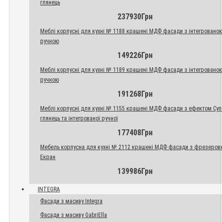
глянець
237930Грн
Меблі корпусні для кухні № 1188 крашені МДФ фасади з інтегровано
ручною
149226Грн
Меблі корпусні для кухні № 1189 крашені МДФ фасади з інтегровано
ручною
191268Грн
Меблі корпусні для кухні № 1155 крашені МДФ фасади з ефектом Су
глянець та інтегрованої ручної
177408Грн
Мебель корпусна для кухні № 2112 крашені МДФ фасади з фрезеров
Екран
139986Грн
INTEGRA
Фасади з масиву Integra
Фасади з масиву GabriElla