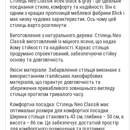
Стілець Neo Classik ясен black & gray - це ідеальне
поєднання стилю, комфорту та надійності. Він є
одним з кращих пропозицій меблевої фабрики Blick і
має низку чудових характеристик. Ось чому цей
стілець варто розглянути:
Виготовлення з натурального дерева: Стілець Neo
Classik виготовлений із міцного ясена, що надає
йому стійкості та надійності. Каркас стільця
продумано спроектований, забезпечуючи стійку
основу та довговічність.
Якісні матеріали: Забарвлення стільця виконане з
використанням італійських лакофарбових
матеріалів, що гарантує довговічність та
збереження привабливого зовнішнього вигляду
стільця протягом тривалого часу.
Комфортна посадка: Стілець Neo Classik має
оптимальні розміри для комфортної посадки.
Ширина стільця становить 43 см, глибина – 50 см, а
висота – 86 см. Це забезпечує достатній простір
для комфортного розміщення та підтримує