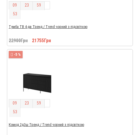
0
9
2
3
5
9
5
2
Тумба ТВ 4-дв Тренд / Trend чорний з підсвіткою
22900Грн
21755Грн
-5 %
0
9
2
3
5
9
5
2
Комод 2д3ш Тренд / Trend чорний з підсвіткою