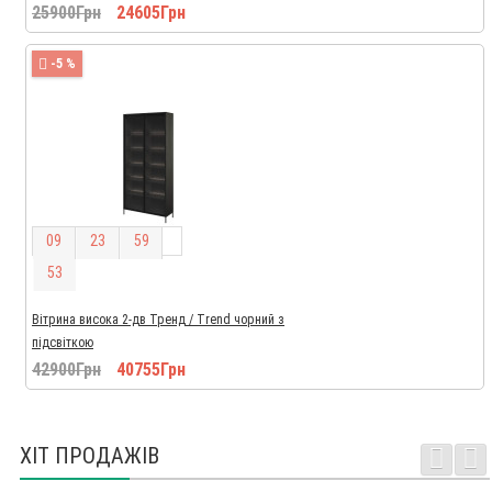
25900Грн
24605Грн
-5 %
0
9
2
3
5
9
5
2
Вітрина висока 2-дв Тренд / Trend чорний з
підсвіткою
42900Грн
40755Грн
ХІТ ПРОДАЖІВ