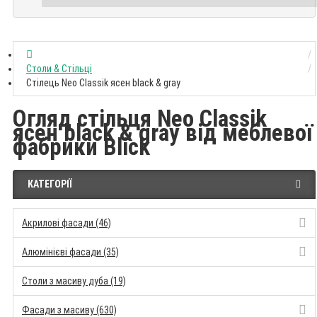
Столи & Стільці
Стілець Neo Classik ясен black & gray
Огляд стільця Neo Classik
ясен black & gray від меблевої
фабрики Blick
КАТЕГОРІЇ
Акрилові фасади (46)
Алюмінієві фасади (35)
Столи з масиву дуба (19)
Фасади з масиву (630)