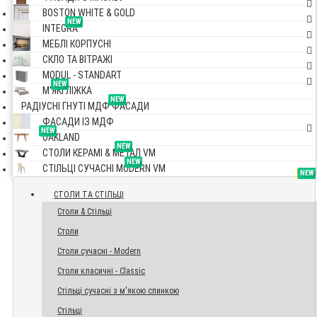
BOSTON WHITE & GOLD
NEW
INTEGRA
МЕБЛІ КОРПУСНІ
СКЛО ТА ВІТРАЖІ
MODUL - STANDART
NEW
М'ЯКІ ЛІЖКА
NEW
РАДІУСНІ ГНУТІ МДФ ФАСАДИ
ФАСАДИ ІЗ МДФ
NEW
OAKLAND
NEW
СТОЛИ КЕРАМІ & МЕТАЛ VM
NEW
СТІЛЬЦІ СУЧАСНІ MODERN VM
TOP
NEW
NEW
NEW
СТОЛИ ТА СТІЛЬЦІ
Столи & Стільці
Столи
Столи сучасні - Modern
Столи класичні - Classic
Стільці сучасні з м'якою спинкою
Стільці