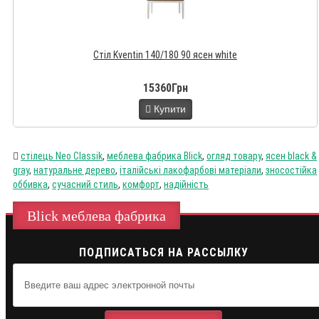
Стіл Kventin 140/180 90 ясен white
15360Грн
Купити
стілець Neo Classik
,
меблева фабрика Blick
,
огляд товару
,
ясен black &
gray
,
натуральне дерево
,
італійські лакофарбові матеріали
,
зносостійка
оббивка
,
сучасний стиль
,
комфорт
,
надійність
Blick меблева фабрика
ПОДПИСАТЬСЯ НА РАССЫЛКУ