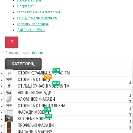
Пиломатеріали
Опори Loft
Столи кераміка & метал VM
Стільці сучасні Modern VM
Сторінки про товари
Дуб Eco Line Wood
Я ищу, например,
Стілець
КАТЕГОРІЇ
NEW
СТОЛИ КЕРАМІКА & МЕТАЛ TM
TOP
СТОЛИ ТА СТІЛЬЦІ
NEW
СТІЛЬЦІ СУЧАСНІ MODERN TM
АКРИЛОВІ ФАСАДИ
АЛЮМІНІЄВІ ФАСАДИ
СТОЛИ ТА СТІЛЬЦІ З ЯСЕНА
NEW
ФАСАДИ MODERN
NEW
KITCHENS MODERN
ПРОФІЛЬНІ ФАСАДИ
ФАСАДИ З МАСИВУ