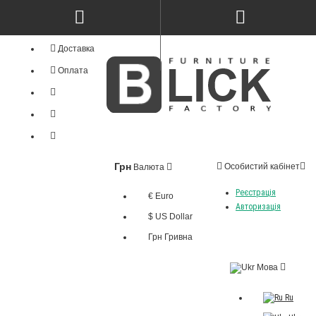
Доставка
Оплата
Грн
Особистий кабінет
Валюта
Реєстрація
€ Euro
Авторизація
$ US Dollar
Грн Гривна
Мова
Ru